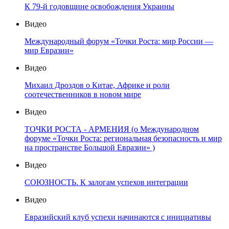
К 79-й годовщине освобождения Украины
Видео
Международный форум «Точки Роста: мир России —
мир Евразии»
Видео
Михаил Дроздов о Китае, Африке и роли
соотечественников в новом мире
Видео
ТОЧКИ РОСТА - АРМЕНИЯ (о Международном
форуме «Точки Роста: региональная безопасность и мир
на пространстве Большой Евразии» )
Видео
СОЮЗНОСТЬ. К залогам успехов интеграции
Видео
Евразийский клуб успехи начинаются с инициативы