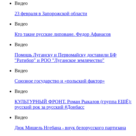
Видео
23 февраля в Запорожской области
Видео
Кто такие русские липоване. Федор Афанасов
Видео
Помощь Луганску и Первомайску доставили БФ
"Ратибор" и РОО "Луганское землячество"
Видео
Союзное государство и «польский фактор»
Видео
КУЛЬТУРНЫЙ ФРОНТ. Роман Рыкалов (группа ЕЩЁ):
русский рок за русский #Донбасс
Видео
Дюк Мишель Нгебана - внук белорусского партизана