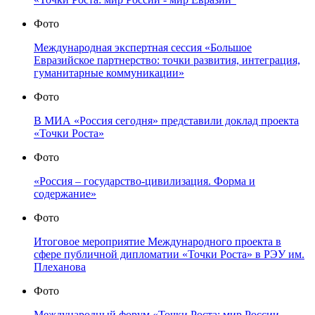
Фото
Международная экспертная сессия «Большое
Евразийское партнерство: точки развития, интеграция,
гуманитарные коммуникации»
Фото
В МИА «Россия сегодня» представили доклад проекта
«Точки Роста»
Фото
«Россия – государство-цивилизация. Форма и
содержание»
Фото
Итоговое мероприятие Международного проекта в
сфере публичной дипломатии «Точки Роста» в РЭУ им.
Плеханова
Фото
Международный форум «Точки Роста: мир России —