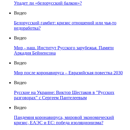
Упадет ли «белорусский балкон»?
Видео
Белорусский гамбит: кризис отношений или чья-то
недоработка?
Видео
Мир - наш. Институт Русского зарубежья. Памяти
Аркадия Бейненсона
Видео
Мир после коронавируса – Евразийская повестка 2030
Видео
Русские на Украине: Виктор Шестаков в "Русских
разговорах" с Сергеем Пантелеевым
Видео
Пандемия коронавируса, мировой экономический
кризис, ЕАЭС и ЕС: победа изоляционизма?