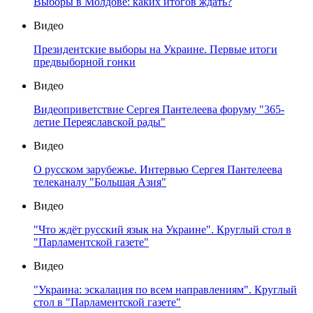
Выборы в Молдове: каких итогов ждать?
Видео
Президентские выборы на Украине. Первые итоги
предвыборной гонки
Видео
Видеоприветствие Сергея Пантелеева форуму "365-
летие Переяславской рады"
Видео
О русском зарубежье. Интервью Сергея Пантелеева
телеканалу "Большая Азия"
Видео
"Что ждёт русский язык на Украине". Круглый стол в
"Парламентской газете"
Видео
"Украина: эскалация по всем направлениям". Круглый
стол в "Парламентской газете"