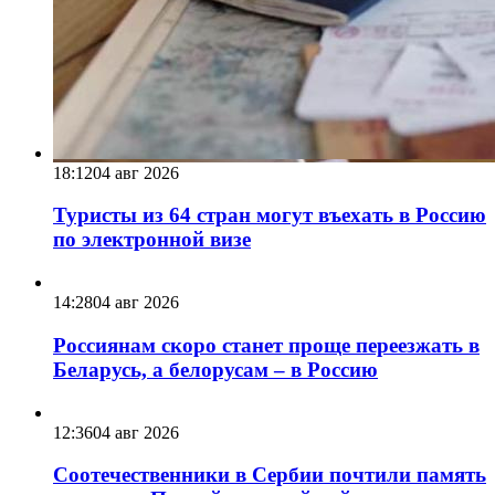
18:12
04 авг 2026
Туристы из 64 стран могут въехать в Россию
по электронной визе
14:28
04 авг 2026
Россиянам скоро станет проще переезжать в
Беларусь, а белорусам – в Россию
12:36
04 авг 2026
Соотечественники в Сербии почтили память