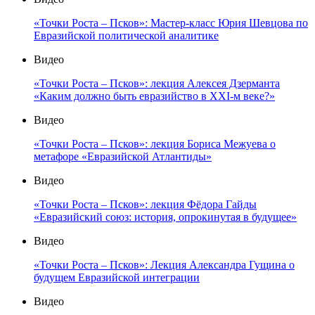
«Точки Роста – Псков»: Мастер-класс Юрия Шевцова по
Евразийской политической аналитике
Видео
«Точки Роста – Псков»: лекция Алексея Дзерманта
«Каким должно быть евразийство в XXI-м веке?»
Видео
«Точки Роста – Псков»: лекция Бориса Межуева о
метафоре «Евразийской Атлантиды»
Видео
«Точки Роста – Псков»: лекция Фёдора Гайды
«Евразийский союз: история, опрокинутая в будущее»
Видео
«Точки Роста – Псков»: Лекция Александра Гущина о
будущем Евразийской интеграции
Видео