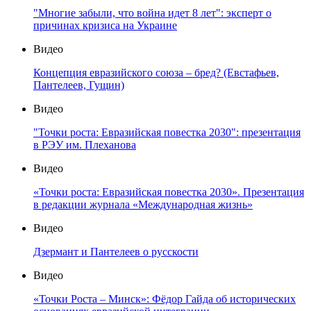
"Многие забыли, что война идет 8 лет": эксперт о
причинах кризиса на Украине
Видео
Концепция евразийского союза – бред? (Евстафьев,
Пантелеев, Гущин)
Видео
"Точки роста: Евразийская повестка 2030": презентация
в РЭУ им. Плеханова
Видео
«Точки роста: Евразийская повестка 2030». Презентация
в редакции журнала «Международная жизнь»
Видео
Дзермант и Пантелеев о русскости
Видео
«Точки Роста – Минск»: Фёдор Гайда об исторических