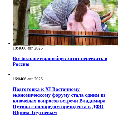
18:46
06 авг 2026
Всё больше европейцев хотят переехать в
Россию
16:04
06 авг 2026
Подготовка к XI Восточному
экономическому форуму стала одним из
ключевых вопросов встречи Владимира
Путина с полпредом президента в ДФО
Юрием Трутневым