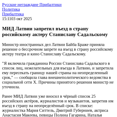
Русские неграждане Прибалтики
Политика
Прибалтика
15:11
03 окт 2025
МИД Латвии запретил въезд в страну
российскому актеру Станиславу Садальскому
Министр иностранных дел Латвии Байба Браже приняла
решение о бессрочном запрете на въезд в страну российскому
актеру театра и кино Станиславу Садальскому.
"Я включила гражданина России Станислава Садальского в
список лиц, нежелательных для въезда в Латвию, и запретила
ему пересекать границу нашей страны на неопределенный
срок," — сообщила глава внешнеполитического ведомства в
социальной сети Х. Причины принятого решения министр не
уточнила.
Ранее МИД Латвии уже вносил в чёрный список 25
российских актёров, журналистов и музыкантов, запретив им
въезд в страну на неопределённый срок. В списке:
журналистка Мария Ситтель, Дмитрий Губерниев, актриса
Анастасия Макеева, певицы Полина Гагарина, Наталья