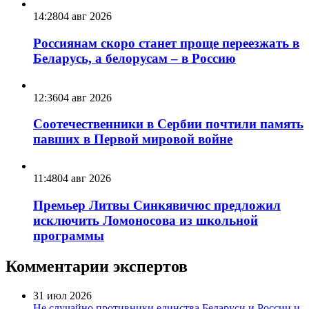
14:28
04 авг 2026
Россиянам скоро станет проще переезжать в
Беларусь, а белорусам – в Россию
12:36
04 авг 2026
Соотечественники в Сербии почтили память
павших в Первой мировой войне
11:48
04 авг 2026
Премьер Литвы Синкявичюс предложил
исключить Ломоносова из школьной
программы
Комментарии экспертов
31 июл 2026
Не случайно противники единства Беларуси и России и