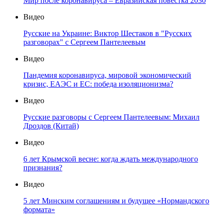
Мир после коронавируса – Евразийская повестка 2030
Видео
Русские на Украине: Виктор Шестаков в "Русских
разговорах" с Сергеем Пантелеевым
Видео
Пандемия коронавируса, мировой экономический
кризис, ЕАЭС и ЕС: победа изоляционизма?
Видео
Русские разговоры с Сергеем Пантелеевым: Михаил
Дроздов (Китай)
Видео
6 лет Крымской весне: когда ждать международного
признания?
Видео
5 лет Минским соглашениям и будущее «Нормандского
формата»