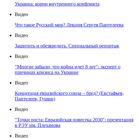
Украина: корни внутреннего конфликта
Видео
Что такое Русский мир? Лекция Сергея Пантелеева
Видео
Защитить и обезвредить. Специальный репортаж
Видео
"Многие забыли, что война идет 8 лет": эксперт о
причинах кризиса на Украине
Видео
Концепция евразийского союза – бред? (Евстафьев,
Пантелеев, Гущин)
Видео
"Точки роста: Евразийская повестка 2030": презентация
в РЭУ им. Плеханова
Видео