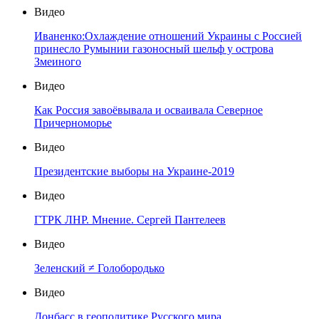
Видео
Иваненко:Охлаждение отношений Украины с Россией
принесло Румынии газоносный шельф у острова
Змеиного
Видео
Как Россия завоёвывала и осваивала Северное
Причерноморье
Видео
Президентские выборы на Украине-2019
Видео
ГТРК ЛНР. Мнение. Сергей Пантелеев
Видео
Зеленский ≠ Голобородько
Видео
Донбасс в геополитике Русского мира