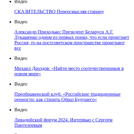
Видео
СКАЗИТЕЛЬСТВО Переосмысляя старину
Видео
Александр Приходько: Президент Беларуси А.Г.
Лукашенко одним из первых понял, что если проиграет
Россия, то на постсоветском пространстве проиграют
все
Видео
Михаил Дроздов: «Найти место соотечественников в
новом мире»
Видео
Преображенский клуб. «Российские традиционные
ценности: как строить Образ Будущего»
Видео
Ливадийский форум 2024. Интервью с Сергеем
Пантелеевым