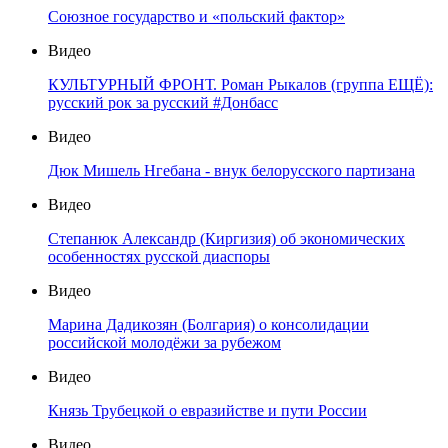
Союзное государство и «польский фактор»
Видео
КУЛЬТУРНЫЙ ФРОНТ. Роман Рыкалов (группа ЕЩЁ):
русский рок за русский #Донбасс
Видео
Дюк Мишель Нгебана - внук белорусского партизана
Видео
Степанюк Александр (Киргизия) об экономических
особенностях русской диаспоры
Видео
Марина Дадикозян (Болгария) о консолидации
российской молодёжи за рубежом
Видео
Князь Трубецкой о евразийстве и пути России
Видео