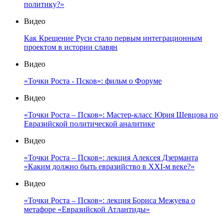
политику?»
Видео
Как Крещение Руси стало первым интеграционным
проектом в истории славян
Видео
«Точки Роста - Псков»: фильм о Форуме
Видео
«Точки Роста – Псков»: Мастер-класс Юрия Шевцова по
Евразийской политической аналитике
Видео
«Точки Роста – Псков»: лекция Алексея Дзерманта
«Каким должно быть евразийство в XXI-м веке?»
Видео
«Точки Роста – Псков»: лекция Бориса Межуева о
метафоре «Евразийской Атлантиды»