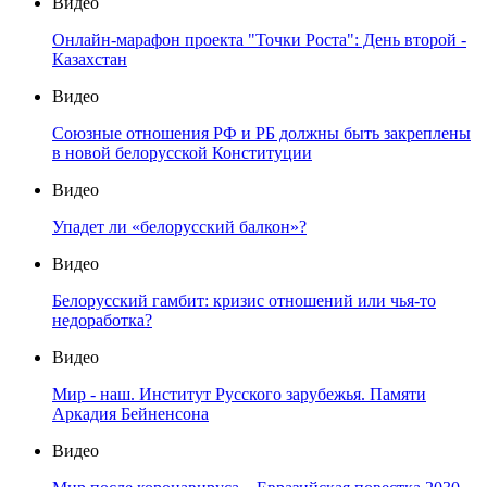
Видео
Онлайн-марафон проекта "Точки Роста": День второй -
Казахстан
Видео
Союзные отношения РФ и РБ должны быть закреплены
в новой белорусской Конституции
Видео
Упадет ли «белорусский балкон»?
Видео
Белорусский гамбит: кризис отношений или чья-то
недоработка?
Видео
Мир - наш. Институт Русского зарубежья. Памяти
Аркадия Бейненсона
Видео