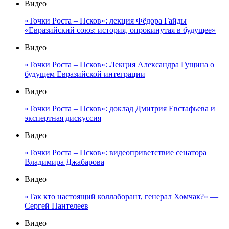
Видео
«Точки Роста – Псков»: лекция Фёдора Гайды
«Евразийский союз: история, опрокинутая в будущее»
Видео
«Точки Роста – Псков»: Лекция Александра Гущина о
будущем Евразийской интеграции
Видео
«Точки Роста – Псков»: доклад Дмитрия Евстафьева и
экспертная дискуссия
Видео
«Точки Роста – Псков»: видеоприветствие сенатора
Владимира Джабарова
Видео
«Так кто настоящий коллаборант, генерал Хомчак?» —
Сергей Пантелеев
Видео