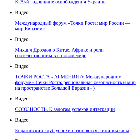
К 79-й годовщине освобождения Украины
Видео
Международный форум «Точки Роста: мир России —
мир Евразии»
Видео
Михаил Дроздов о Китае, Африке и роли
соотечественников в новом мире
Видео
ТОЧКИ РОСТА - АРМЕНИЯ (о Международном
форуме «Точки Роста: региональная безопасность и мир
на пространстве Большой Евразии» )
Видео
СОЮЗНОСТЬ. К залогам успехов интеграции
Видео
Евразийский клуб успехи начинаются с инициативы