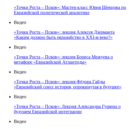
«Точки Роста – Псков»: Мастер-класс Юрия Шевцова по
Евразийской политической аналитике
Видео
«Точки Роста – Псков»: лекция Алексея Дзерманта
«Каким должно быть евразийство в XXI-м веке?»
Видео
«Точки Роста – Псков»: лекция Бориса Межуева о
метафоре «Евразийской Атлантиды»
Видео
«Точки Роста – Псков»: лекция Фёдора Гайды
«Евразийский союз: история, опрокинутая в будущее»
Видео
«Точки Роста – Псков»: Лекция Александра Гущина о
будущем Евразийской интеграции
Видео