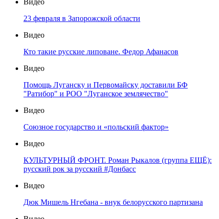
Видео
23 февраля в Запорожской области
Видео
Кто такие русские липоване. Федор Афанасов
Видео
Помощь Луганску и Первомайску доставили БФ
"Ратибор" и РОО "Луганское землячество"
Видео
Союзное государство и «польский фактор»
Видео
КУЛЬТУРНЫЙ ФРОНТ. Роман Рыкалов (группа ЕЩЁ):
русский рок за русский #Донбасс
Видео
Дюк Мишель Нгебана - внук белорусского партизана
Видео