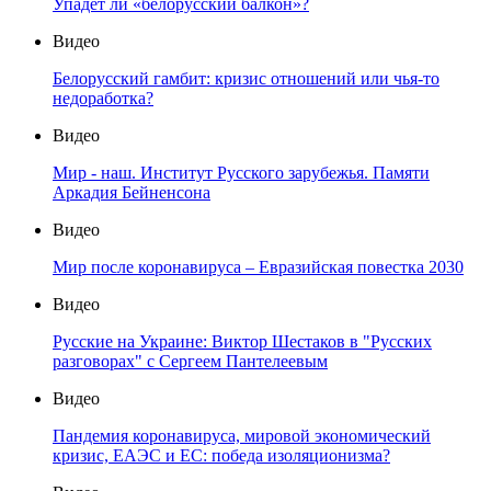
Упадет ли «белорусский балкон»?
Видео
Белорусский гамбит: кризис отношений или чья-то
недоработка?
Видео
Мир - наш. Институт Русского зарубежья. Памяти
Аркадия Бейненсона
Видео
Мир после коронавируса – Евразийская повестка 2030
Видео
Русские на Украине: Виктор Шестаков в "Русских
разговорах" с Сергеем Пантелеевым
Видео
Пандемия коронавируса, мировой экономический
кризис, ЕАЭС и ЕС: победа изоляционизма?