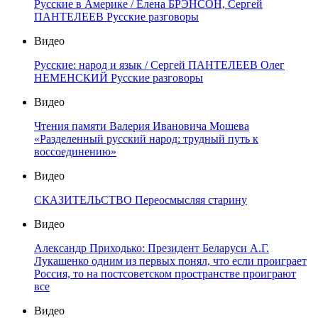
Русские в Америке / Елена БРЭНСОН, Сергей
ПАНТЕЛЕЕВ Русские разговоры
Видео
Русские: народ и язык / Сергей ПАНТЕЛЕЕВ Олег
НЕМЕНСКИЙ Русские разговоры
Видео
Чтения памяти Валерия Ивановича Мошева
«Разделенный русский народ: трудный путь к
воссоединению»
Видео
СКАЗИТЕЛЬСТВО Переосмысляя старину
Видео
Александр Приходько: Президент Беларуси А.Г.
Лукашенко одним из первых понял, что если проиграет
Россия, то на постсоветском пространстве проиграют
все
Видео