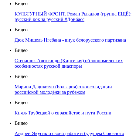
Видео
КУЛЬТУРНЫЙ ФРОНТ. Роман Рыкалов (группа ЕЩЁ):
русский рок за русский #Донбасс
Видео
Дюк Мишель Нгебана - внук белорусского партизана
Видео
Степанюк Александр (Киргизия) об экономических
особенностях русской диаспоры
Видео
Марина Дадикозян (Болгария) о консолидации
российской молодёжи за рубежом
Видео
Князь Трубецкой о евразийстве и пути России
Видео
Андрей Якусик о своей работе и будущем Союзного