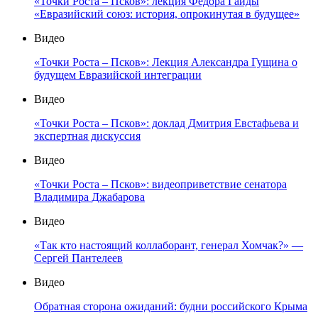
«Точки Роста – Псков»: лекция Фёдора Гайды
«Евразийский союз: история, опрокинутая в будущее»
Видео
«Точки Роста – Псков»: Лекция Александра Гущина о
будущем Евразийской интеграции
Видео
«Точки Роста – Псков»: доклад Дмитрия Евстафьева и
экспертная дискуссия
Видео
«Точки Роста – Псков»: видеоприветствие сенатора
Владимира Джабарова
Видео
«Так кто настоящий коллаборант, генерал Хомчак?» —
Сергей Пантелеев
Видео
Обратная сторона ожиданий: будни российского Крыма