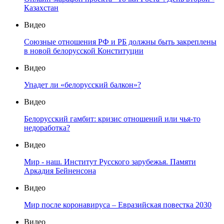
Казахстан
Видео
Союзные отношения РФ и РБ должны быть закреплены
в новой белорусской Конституции
Видео
Упадет ли «белорусский балкон»?
Видео
Белорусский гамбит: кризис отношений или чья-то
недоработка?
Видео
Мир - наш. Институт Русского зарубежья. Памяти
Аркадия Бейненсона
Видео
Мир после коронавируса – Евразийская повестка 2030
Видео