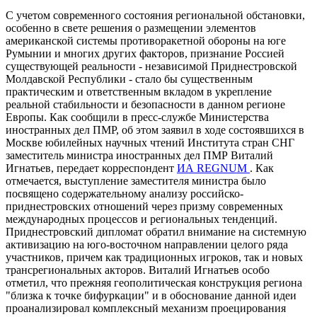
С учетом современного состояния региональной обстановки,
особенно в свете решения о размещении элементов
американской системы противоракетной обороны на юге
Румынии и многих других факторов, признание Россией
существующей реальности - независимой Приднестровской
Молдавской Республики - стало бы существенным
практическим и ответственным вкладом в укрепление
реальной стабильности и безопасности в данном регионе
Европы. Как сообщили в пресс-службе Министерства
иностранных дел ПМР, об этом заявил в ходе состоявшихся в
Москве юбилейных научных чтений Института стран СНГ
заместитель министра иностранных дел ПМР Виталий
Игнатьев, передает корреспондент
ИА REGNUM
. Как
отмечается, выступление заместителя министра было
посвящено содержательному анализу российско-
приднестровских отношений через призму современных
международных процессов и региональных тенденций.
Приднестровский дипломат обратил внимание на системную
активизацию на юго-восточном направлении целого ряда
участников, причем как традиционных игроков, так и новых
трансрегиональных акторов. Виталий Игнатьев особо
отметил, что прежняя геополитическая конструкция региона
"близка к точке бифуркации" и в обоснование данной идеи
проанализировал комплексный механизм проецирования