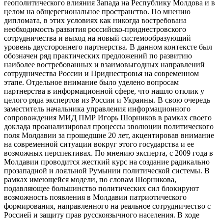
геополитического влияния Запада на Республику Молдова и в
целом на общерегиональное пространство. По мнению
дипломата, в этих условиях как никогда востребована
необходимость развития российско-приднестровского
сотрудничества и выход на новый системообразующий
уровень двустороннего партнерства. В данном контексте был
обозначен ряд практических предложений по развитию
наиболее востребованных и взаимовыгодных направлений
сотрудничества России и Приднестровья на современном
этапе. Отдельное внимание было уделено вопросам
партнерства в информационной сфере, что нашло отклик у
целого ряда экспертов из России и Украины. В свою очередь
заместитель начальника управления информационного
сопровождения МИД ПМР Игорь Шорников в рамках своего
доклада проанализировал процессы эволюции политического
поля Молдавии за прошедшие 20 лет, акцентировав внимание
на современной ситуации вокруг этого государства и ее
возможных перспективах. По мнению эксперта, с 2009 года в
Молдавии проводится жесткий курс на создание радикально
прозападной и лояльной Румынии политической системы. В
рамках имеющейся модели, по словам Шорникова,
подавляющее большинство политических сил блокируют
возможность появления в Молдавии патриотического
формирования, направленного на реальное сотрудничество с
Россией и защиту прав русскоязычного населения. В ходе