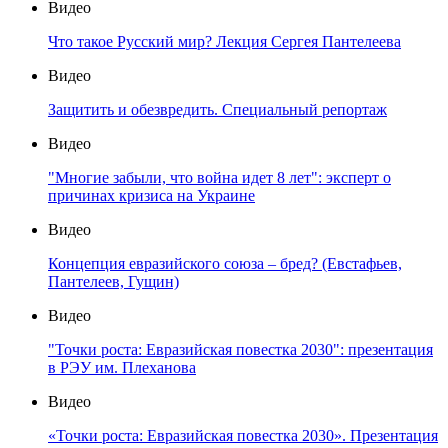
Видео
Что такое Русский мир? Лекция Сергея Пантелеева
Видео
Защитить и обезвредить. Специальный репортаж
Видео
"Многие забыли, что война идет 8 лет": эксперт о
причинах кризиса на Украине
Видео
Концепция евразийского союза – бред? (Евстафьев,
Пантелеев, Гущин)
Видео
"Точки роста: Евразийская повестка 2030": презентация
в РЭУ им. Плеханова
Видео
«Точки роста: Евразийская повестка 2030». Презентация