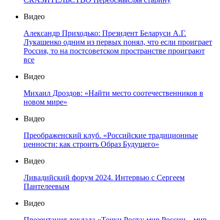
Видео
Александр Приходько: Президент Беларуси А.Г.
Лукашенко одним из первых понял, что если проиграет
Россия, то на постсоветском пространстве проиграют
все
Видео
Михаил Дроздов: «Найти место соотечественников в
новом мире»
Видео
Преображенский клуб. «Российские традиционные
ценности: как строить Образ Будущего»
Видео
Ливадийский форум 2024. Интервью с Сергеем
Пантелеевым
Видео
Презентация доклада «Точки Роста: мир России – мир