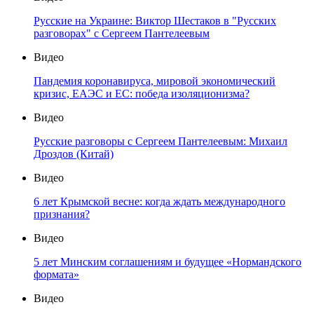
Русские на Украине: Виктор Шестаков в "Русских
разговорах" с Сергеем Пантелеевым
Видео
Пандемия коронавируса, мировой экономический
кризис, ЕАЭС и ЕС: победа изоляционизма?
Видео
Русские разговоры с Сергеем Пантелеевым: Михаил
Дроздов (Китай)
Видео
6 лет Крымской весне: когда ждать международного
признания?
Видео
5 лет Минским соглашениям и будущее «Нормандского
формата»
Видео