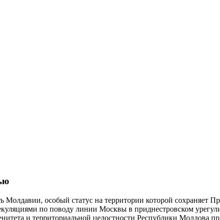
ью
ь Молдавии, особый статус на территории которой сохраняет Пр
пекуляциями по поводу линии Москвы в приднестровском урегу
ренитета и территориальной целостности Республики Молдова п