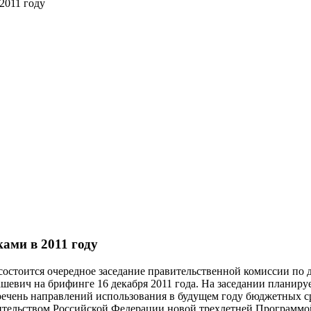
2011 году
ами в 2011 году
состоится очередное заседание правительственной комиссии по
евич на брифинге 16 декабря 2011 года. На заседании планиру
 перечень направлений использования в будущем году бюджетных 
ительством Российской Федерации новой трехлетней Программой