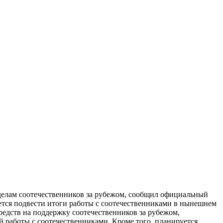
 делам соотечественников за рубежом, сообщил официальный
ется подвести итоги работы с соотечественниками в нынешнем
средств на поддержку соотечественников за рубежом,
 работы с соотечественниками. Кроме того, планируется