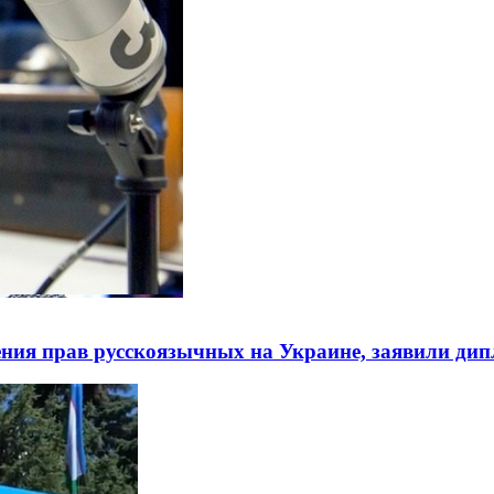
ния прав русскоязычных на Украине, заявили ди