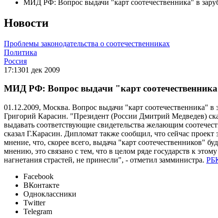
МИД РФ: Вопрос выдачи "карт соотечественника" в зару
Новости
Проблемы законодательства о соотечественниках
Политика
Россия
17:13
01 дек 2009
МИД РФ: Вопрос выдачи "карт соотечественника"
01.12.2009, Москва. Вопрос выдачи "карт соотечественника" в
Григорий Карасин. "Президент (России Дмитрий Медведев) сказ
выдавать соответствующие свидетельства желающим соотечеств
сказал Г.Карасин. Дипломат также сообщил, что сейчас проект 
мнение, что, скорее всего, выдача "карт соотечественников" б
мнению, это связано с тем, что в целом ряде государств к этом
нагнетания страстей, не принесли", - отметил замминистра.
РБ
Facebook
ВКонтакте
Одноклассники
Twitter
Telegram