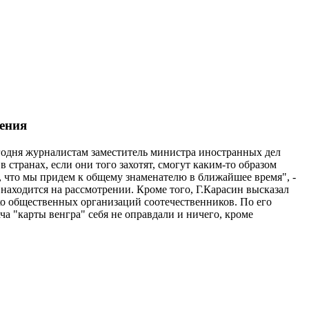
дения
егодня журналистам заместитель министра иностранных дел
странах, если они того захотят, смогут каким-то образом
, что мы придем к общему знаменателю в ближайшее время", -
 находится на рассмотрении. Кроме того, Г.Карасин высказал
лько общественных организаций соотечественников. По его
ача "карты венгра" себя не оправдали и ничего, кроме