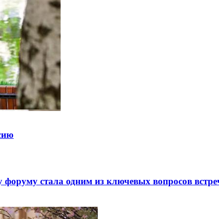
ссию
 форуму стала одним из ключевых вопросов встре