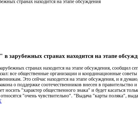
бежных странах находится на этапе обсуждения
 в зарубежных странах находится на этапе обсуж
 зарубежных странах находится на этапе обсуждения, сообщил с
ал: все общественные организации и координационные советы в 
енникам. Это сейчас находится на этапе обсуждения, и я думаю
закона о поддержке соотечественников внесен в правительство и
удет носить "характер общественного знака" и будет касаться то
у относятся "очень чувствительно". "Выдача "карты поляка", выд
К