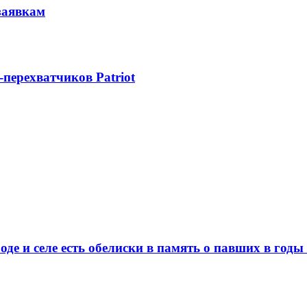
заявкам
-перехватчиков Patriot
де и селе есть обелиски в память о павших в год