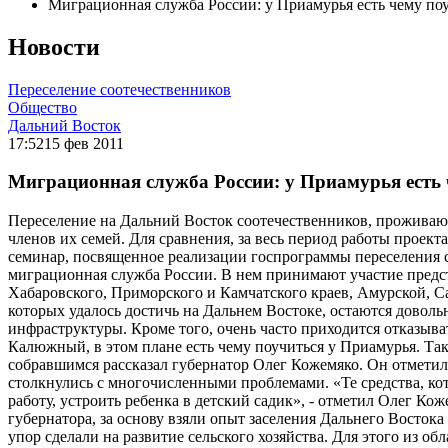
Миграционная служба России: у Приамурья есть чему по
Новости
Переселение соотечественников
Общество
Дальний Восток
17:52
15 фев 2011
Миграционная служба России: у Приамурья есть 
Переселение на Дальний Восток соотечественников, проживаю
членов их семей. Для сравнения, за весь период работы проек
семинар, посвященное реализации госпрограммы переселения 
миграционная служба России. В нем принимают участие предс
Хабаровского, Приморского и Камчатского краев, Амурской, С
которых удалось достичь на Дальнем Востоке, остаются довольн
инфраструктуры. Кроме того, очень часто приходится отказыв
Калюжный, в этом плане есть чему поучиться у Приамурья. Та
собравшимся рассказал губернатор Олег Кожемяко. Он отметил
столкнулись с многочисленными проблемами. «Те средства, ко
работу, устроить ребенка в детский садик», - отметил Олег К
губернатора, за основу взяли опыт заселения Дальнего Восток
упор сделали на развитие сельского хозяйства. Для этого из 