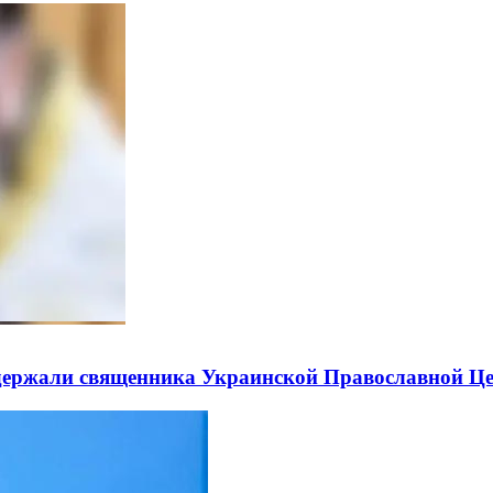
держали священника Украинской Православной Ц