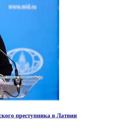
ского преступника в Латвии