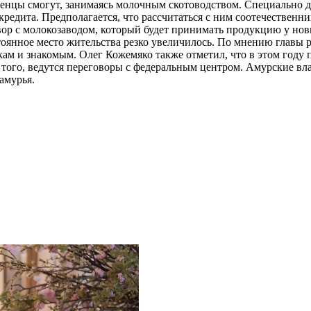
еленцы смогут, занимаясь молочным скотоводством. Специально д
редита. Предполагается, что рассчитаться с ним соотечественник
вор с молокозаводом, который будет принимать продукцию у нов
янное место жительства резко увеличилось. По мнению главы рег
ам и знакомым. Олег Кожемяко также отметил, что в этом году 
е того, ведутся переговоры с федеральным центром. Амурские в
амурья.