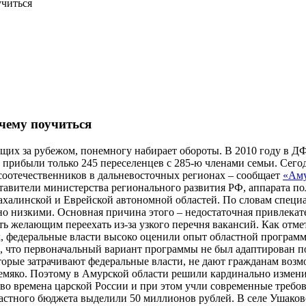
учиться
чему поучиться
щих за рубежом, понемногу набирает обороты. В 2010 году в Д
та прибыли только 245 переселенцев с 285-ю членами семьи. Сег
соотечественников в дальневосточных регионах – сообщает
«Аму
тавители министерства регионального развития РФ, аппарата 
ахалинской и Еврейской автономной областей. По словам специ
о низкими. Основная причина этого – недостаточная привлекател
ать желающим переехать из-за узкого перечня вакансий. Как от
к, федеральные власти высоко оценили опыт областной программ
, что первоначальный вариант программы не был адаптирован по
торые затрачивают федеральные власти, не дают гражданам воз
ожемяко. Поэтому в Амурской области решили кардинально измен
а во времена царской России и при этом учли современные требо
областного бюджета выделили 50 миллионов рублей. В селе Ушак