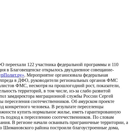
ФО переехали 122 участника федеральной программы и 110
одня в Благовещенске открылось двухдневное совещание-
рПолит.ру»
. Мероприятие организовала федеральная
полпреда в ДФО, руководители региональных органов ФМС
алистов ФМС, несмотря на прошлогодний рост, показатели,
ьность территорий, в том числе, из-за слабо развитой
метил замдиректора миграционной службы России Сергей
ы переселения соотечественников. Об амурском проекте
д конкретного человека. В результате переселенцы
можности купить нормальное жилье, иметь гарантированную
ить подход к переселению соотечественников. По словам
вания. В регионе начали осваивать приграничные территории, а
ово Шимановского района построили благоустроенные дома,