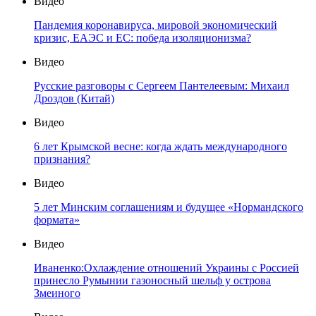
Видео
Пандемия коронавируса, мировой экономический
кризис, ЕАЭС и ЕС: победа изоляционизма?
Видео
Русские разговоры с Сергеем Пантелеевым: Михаил
Дроздов (Китай)
Видео
6 лет Крымской весне: когда ждать международного
признания?
Видео
5 лет Минским соглашениям и будущее «Нормандского
формата»
Видео
Иваненко:Охлаждение отношений Украины с Россией
принесло Румынии газоносный шельф у острова
Змеиного