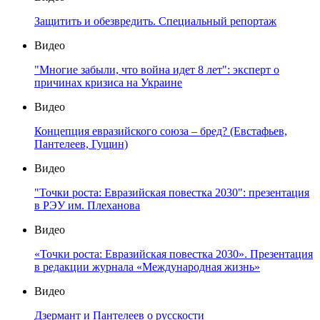
Защитить и обезвредить. Специальный репортаж
Видео
"Многие забыли, что война идет 8 лет": эксперт о
причинах кризиса на Украине
Видео
Концепция евразийского союза – бред? (Евстафьев,
Пантелеев, Гущин)
Видео
"Точки роста: Евразийская повестка 2030": презентация
в РЭУ им. Плеханова
Видео
«Точки роста: Евразийская повестка 2030». Презентация
в редакции журнала «Международная жизнь»
Видео
Дзермант и Пантелеев о русскости