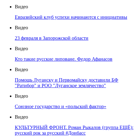
Видео
Евразийский клуб успехи начинаются с инициативы
Видео
23 февраля в Запорожской области
Видео
Кто такие русские липоване. Федор Афанасов
Видео
Помощь Луганску и Первомайску доставили БФ
"Ратибор" и РОО "Луганское землячество"
Видео
Союзное государство и «польский фактор»
Видео
КУЛЬТУРНЫЙ ФРОНТ. Роман Рыкалов (группа ЕЩЁ):
русский рок за русский #Донбасс