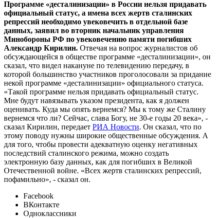
Программе «десталинизации» в России нельзя придавать
официальный статус, а имена всех жертв сталинских
репрессий необходимо увековечить в отдельной базе
данных, заявил во вторник начальник управления
Минобороны РФ по увековечению памяти погибших
Александр Кирилин.
Отвечая на вопрос журналистов об
обсуждающейся в обществе программе «десталинизации», он
сказал, что видел накануне по телевидению передачу, в
которой большинство участников проголосовали за придание
некой программе «десталинизации» официального статуса.
«Такой программе нельзя придавать официальный статус.
Мне будут навязывать указом президента, как я должен
оценивать. Куда мы опять вернемся? Мы к тому же Сталину
вернемся что ли? Сейчас, слава Богу, не 30-е годы 20 века», -
сказал Кирилин, передает
РИА Новости
. Он сказал, что по
этому поводу нужны широкие общественные обсуждения. А
для того, чтобы провести адекватную оценку негативных
последствий сталинского режима, можно создать
электронную базу данных, как для погибших в Великой
Отечественной войне. «Всех жертв сталинских репрессий,
пофамильно», - сказал он.
Facebook
ВКонтакте
Одноклассники