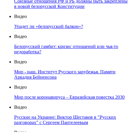
Союзные отношения РФ и РБ должны быть закреплены
в новой белорусской Конституции
Видео
Упадет ли «белорусский балкон»?
Видео
Белорусский гамбит: кризис отношений или чья-то
недоработка?
Видео
Мир - наш. Институт Русского зарубежья. Памяти
Аркадия Бейненсона
Видео
Мир после коронавируса – Евразийская повестка 2030
Видео
Русские на Украине: Виктор Шестаков в "Русских
разговорах" с Сергеем Пантелеевым