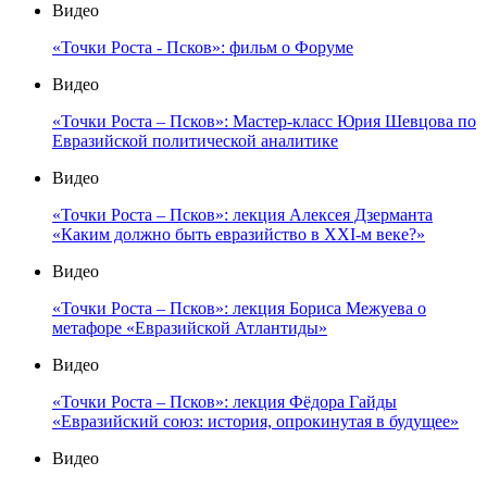
Видео
«Точки Роста - Псков»: фильм о Форуме
Видео
«Точки Роста – Псков»: Мастер-класс Юрия Шевцова по
Евразийской политической аналитике
Видео
«Точки Роста – Псков»: лекция Алексея Дзерманта
«Каким должно быть евразийство в XXI-м веке?»
Видео
«Точки Роста – Псков»: лекция Бориса Межуева о
метафоре «Евразийской Атлантиды»
Видео
«Точки Роста – Псков»: лекция Фёдора Гайды
«Евразийский союз: история, опрокинутая в будущее»
Видео