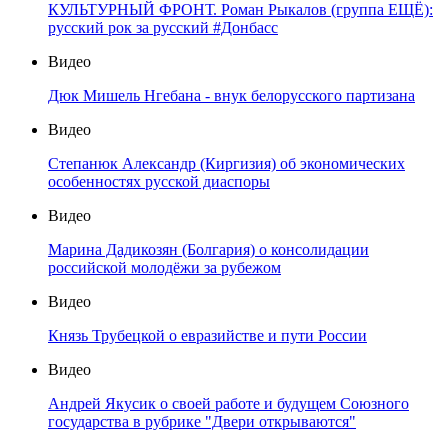
КУЛЬТУРНЫЙ ФРОНТ. Роман Рыкалов (группа ЕЩЁ):
русский рок за русский #Донбасс
Видео
Дюк Мишель Нгебана - внук белорусского партизана
Видео
Степанюк Александр (Киргизия) об экономических
особенностях русской диаспоры
Видео
Марина Дадикозян (Болгария) о консолидации
российской молодёжи за рубежом
Видео
Князь Трубецкой о евразийстве и пути России
Видео
Андрей Якусик о своей работе и будущем Союзного
государства в рубрике "Двери открываются"