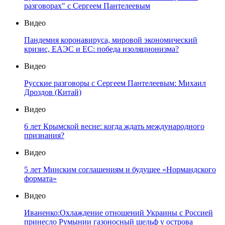
разговорах" с Сергеем Пантелеевым
Видео
Пандемия коронавируса, мировой экономический
кризис, ЕАЭС и ЕС: победа изоляционизма?
Видео
Русские разговоры с Сергеем Пантелеевым: Михаил
Дроздов (Китай)
Видео
6 лет Крымской весне: когда ждать международного
признания?
Видео
5 лет Минским соглашениям и будущее «Нормандского
формата»
Видео
Иваненко:Охлаждение отношений Украины с Россией
принесло Румынии газоносный шельф у острова