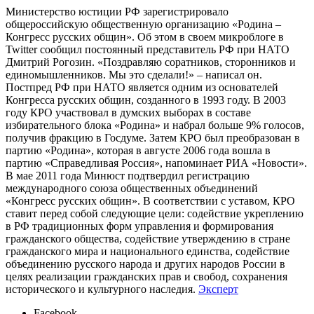
Министерство юстиции РФ зарегистрировало
общероссийскую общественную организацию «Родина –
Конгресс русских общин». Об этом в своем микроблоге в
Twitter сообщил постоянный представитель РФ при НАТО
Дмитрий Рогозин. «Поздравляю соратников, сторонников и
единомышленников. Мы это сделали!» – написал он.
Постпред РФ при НАТО является одним из основателей
Конгресса русских общин, созданного в 1993 году. В 2003
году КРО участвовал в думских выборах в составе
избирательного блока «Родина» и набрал больше 9% голосов,
получив фракцию в Госдуме. Затем КРО был преобразован в
партию «Родина», которая в августе 2006 года вошла в
партию «Справедливая Россия», напоминает РИА «Новости».
В мае 2011 года Минюст подтвердил регистрацию
международного союза общественных объединений
«Конгресс русских общин». В соответствии с уставом, КРО
ставит перед собой следующие цели: содействие укреплению
в РФ традиционных форм управления и формирования
гражданского общества, содействие утверждению в стране
гражданского мира и национального единства, содействие
объединению русского народа и других народов России в
целях реализации гражданских прав и свобод, сохранения
исторического и культурного наследия.
Эксперт
Facebook