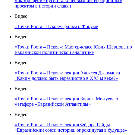
Как Крещение Руси стало первым интеграционным
проектом в истории славян
Видео
«Точки Роста - Псков»: фильм о Форуме
Видео
«Точки Роста – Псков»: Мастер-класс Юрия Шевцова по
Евразийской политической аналитике
Видео
«Точки Роста – Псков»: лекция Алексея Дзерманта
«Каким должно быть евразийство в XXI-м веке?»
Видео
«Точки Роста – Псков»: лекция Бориса Межуева о
метафоре «Евразийской Атлантиды»
Видео
«Точки Роста – Псков»: лекция Фёдора Гайды
«Евразийский союз: история, опрокинутая в будущее»