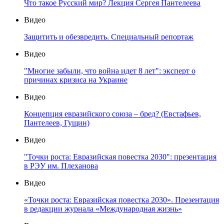
Что такое Русский мир? Лекция Сергея Пантелеева
Видео
Защитить и обезвредить. Специальный репортаж
Видео
"Многие забыли, что война идет 8 лет": эксперт о
причинах кризиса на Украине
Видео
Концепция евразийского союза – бред? (Евстафьев,
Пантелеев, Гущин)
Видео
"Точки роста: Евразийская повестка 2030": презентация
в РЭУ им. Плеханова
Видео
«Точки роста: Евразийская повестка 2030». Презентация
в редакции журнала «Международная жизнь»