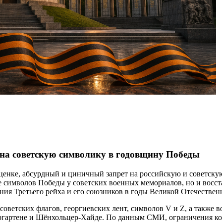
 на советскую символику в годовщину Победы
оценке, абсурдный и циничный запрет на российскую и советск
е символов Победы у советских военных мемориалов, но и восс
ния Третьего рейха и его союзников в годы Великой Отечестве
советских флагов, георгиевских лент, символов V и Z, а также 
ргартене и Шёнхольцер-Хайде. По данным СМИ, ограничения кос