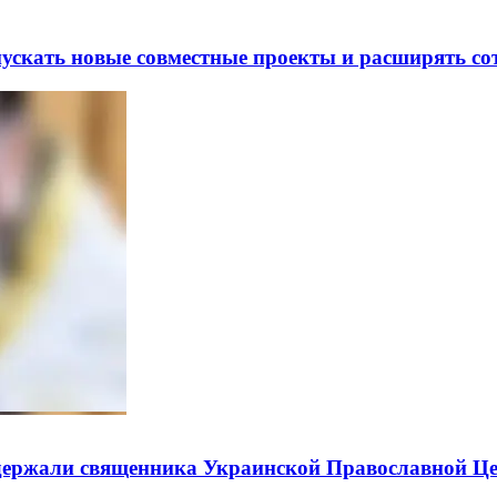
скать новые совместные проекты и расширять сот
держали священника Украинской Православной Ц