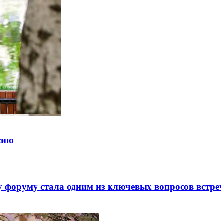
ссию
 форуму стала одним из ключевых вопросов встре