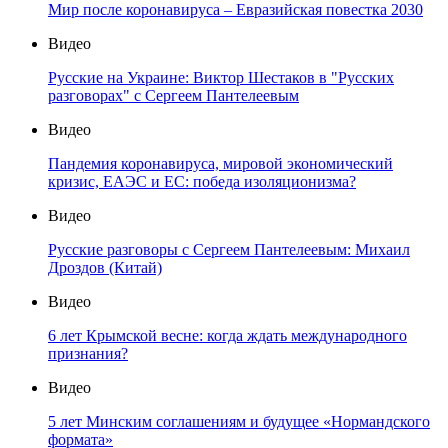
Мир после коронавируса – Евразийская повестка 2030
Видео
Русские на Украине: Виктор Шестаков в "Русских
разговорах" с Сергеем Пантелеевым
Видео
Пандемия коронавируса, мировой экономический
кризис, ЕАЭС и ЕС: победа изоляционизма?
Видео
Русские разговоры с Сергеем Пантелеевым: Михаил
Дроздов (Китай)
Видео
6 лет Крымской весне: когда ждать международного
признания?
Видео
5 лет Минским соглашениям и будущее «Нормандского
формата»