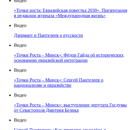
Видео
«Точки роста: Евразийская повестка 2030». Презентация
в редакции журнала «Международная жизнь»
Видео
Дзермант и Пантелеев о русскости
Видео
«Точки Роста – Минск»: Фёдор Гайда об исторических
основаниях евразийской интеграции
Видео
«Точки Роста – Минск»: Сергей Пантелеев о
национализме и евразийстве
Видео
«Точки Роста – Минск»: выступление депутата Госдумы
от Севастополя Дмитрия Белика
Видео
Сергей Пантелеев: «Как привлечь молодёжь в