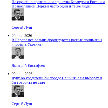
Не случайно противники единства Беларуси и России и
Православной Церкви часто одни и те же люди
Сергей Лущ
20 июл 2026
В Европе все больше формируются разные понимания
«проекта Украина»
Дмитрий Евстафьев
09 июн 2026
Лущ: об убедительной победе Пашиняна на выборах я
бы говорить не стал
Сергей Лущ