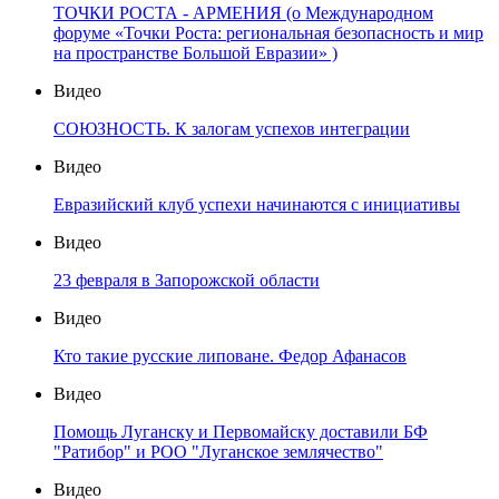
ТОЧКИ РОСТА - АРМЕНИЯ (о Международном
форуме «Точки Роста: региональная безопасность и мир
на пространстве Большой Евразии» )
Видео
СОЮЗНОСТЬ. К залогам успехов интеграции
Видео
Евразийский клуб успехи начинаются с инициативы
Видео
23 февраля в Запорожской области
Видео
Кто такие русские липоване. Федор Афанасов
Видео
Помощь Луганску и Первомайску доставили БФ
"Ратибор" и РОО "Луганское землячество"
Видео