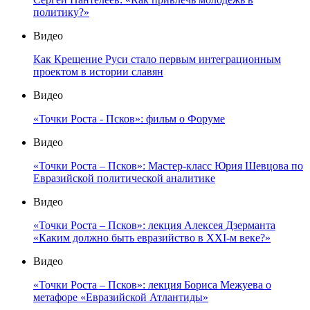
политику?»
Видео
Как Крещение Руси стало первым интеграционным
проектом в истории славян
Видео
«Точки Роста - Псков»: фильм о Форуме
Видео
«Точки Роста – Псков»: Мастер-класс Юрия Шевцова по
Евразийской политической аналитике
Видео
«Точки Роста – Псков»: лекция Алексея Дзерманта
«Каким должно быть евразийство в XXI-м веке?»
Видео
«Точки Роста – Псков»: лекция Бориса Межуева о
метафоре «Евразийской Атлантиды»