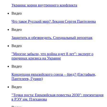
Украина: корни внутреннего конфликта
Видео
Что такое Русский мир? Лекция Сергея Пантелеева
Видео
Защитить и обезвредить. Специальный репортаж
Видео
"Многие забыли, что война идет 8 лет": эксперт о
причинах кризиса на Украине
Видео
Концепция евразийского союза – бред? (Евстафьев,
Пантелеев, Гущин)
Видео
"Точки роста: Евразийская повестка 2030": презентация
в РЭУ им. Плеханова