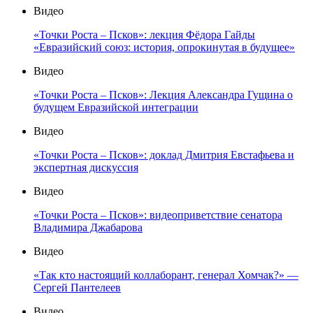
Видео
«Точки Роста – Псков»: лекция Фёдора Гайды
«Евразийский союз: история, опрокинутая в будущее»
Видео
«Точки Роста – Псков»: Лекция Александра Гущина о
будущем Евразийской интеграции
Видео
«Точки Роста – Псков»: доклад Дмитрия Евстафьева и
экспертная дискуссия
Видео
«Точки Роста – Псков»: видеоприветствие сенатора
Владимира Джабарова
Видео
«Так кто настоящий коллаборант, генерал Хомчак?» —
Сергей Пантелеев
Видео