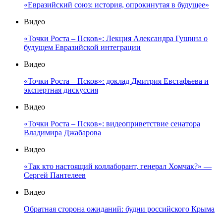
«Евразийский союз: история, опрокинутая в будущее»
Видео
«Точки Роста – Псков»: Лекция Александра Гущина о
будущем Евразийской интеграции
Видео
«Точки Роста – Псков»: доклад Дмитрия Евстафьева и
экспертная дискуссия
Видео
«Точки Роста – Псков»: видеоприветствие сенатора
Владимира Джабарова
Видео
«Так кто настоящий коллаборант, генерал Хомчак?» —
Сергей Пантелеев
Видео
Обратная сторона ожиданий: будни российского Крыма