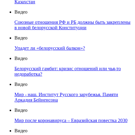
Казахстан
Видео
Союзные отношения РФ и РБ должны быть закреплены
в новой белорусской Конституции
Видео
Упадет ли «белорусский балкон»?
Видео
Белорусский гамбит: кризис отношений или чья-то
недоработка?
Видео
Мир - наш. Институт Русского зарубежья. Памяти
Аркадия Бейненсона
Видео
Мир после коронавируса – Евразийская повестка 2030
Видео