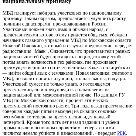
национальному признаку
МВД планирует набирать участковых по национальному
признаку. Таким образом, предполагается улучшить работу
полиции с диаспорами, проживающими в России.
Участковый должен знать язык и обычаи народа, с
представителями которого ему придется общаться, убежден
начальник главного управления МВД по Московской области
Николай Головкин, который и озвучил предложение, передает
радиостанция "Маяк". Ожидается, что представители разных
национальностей будут проходить спецподготовку, чтобы
потом занять должность в тех районах, где проживают
преимущественно их соотечественники. Задача полицейских
— найти общий язык с земляками. Новая методика, считают в
МВД, позволит понять ситуацию, что называется, изнутри.
Участковый сумеет не только узнать о готовящемся
преступлении, но и предупредить столкновения на
национальной или межрелигиозной почве. По данным ГУ
МВД по Московской области, процент этнических
преступлений постоянно растет. Три года назад преступление
совершал каждый пятый выходец из бывших союзных
республик, то теперь на преступление идет каждый
четвертый. Кроме того пять лет назад таджики и узбеки
промышляли в основном воровством, теперь за ними
числится немало убийств и изнасилований, - передает
РБК
.