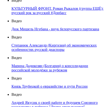
Видео
КУЛЬТУРНЫЙ ФРОНТ. Роман Рыкалов (группа ЕЩЁ):
русский рок за русский #Донбасс
Видео
Дюк Мишель Нгебана - внук белорусского партизана
Видео
Степанюк Александр (Киргизия) об экономических
особенностях русской диаспоры
Видео
Марина Дадикозян (Болгария) о консолидации
российской молодёжи за рубежом
Видео
Князь Трубецкой о евразийстве и пути России
Видео
Андрей Якусик о своей работе и будущем Союзного
государства в рубрике "Двери открываются"