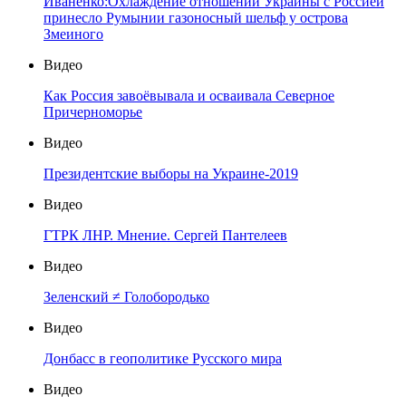
Иваненко:Охлаждение отношений Украины с Россией
принесло Румынии газоносный шельф у острова
Змеиного
Видео
Как Россия завоёвывала и осваивала Северное
Причерноморье
Видео
Президентские выборы на Украине-2019
Видео
ГТРК ЛНР. Мнение. Сергей Пантелеев
Видео
Зеленский ≠ Голобородько
Видео
Донбасс в геополитике Русского мира
Видео