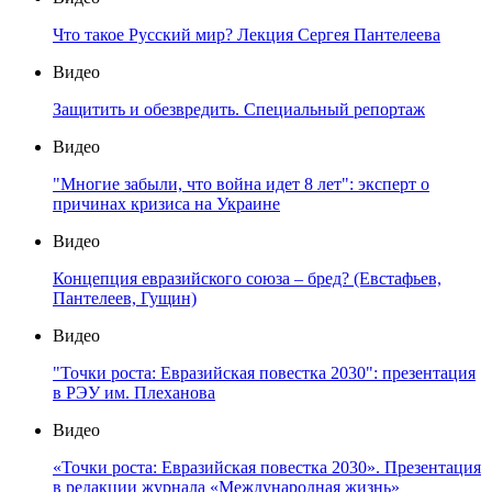
Что такое Русский мир? Лекция Сергея Пантелеева
Видео
Защитить и обезвредить. Специальный репортаж
Видео
"Многие забыли, что война идет 8 лет": эксперт о
причинах кризиса на Украине
Видео
Концепция евразийского союза – бред? (Евстафьев,
Пантелеев, Гущин)
Видео
"Точки роста: Евразийская повестка 2030": презентация
в РЭУ им. Плеханова
Видео
«Точки роста: Евразийская повестка 2030». Презентация
в редакции журнала «Международная жизнь»