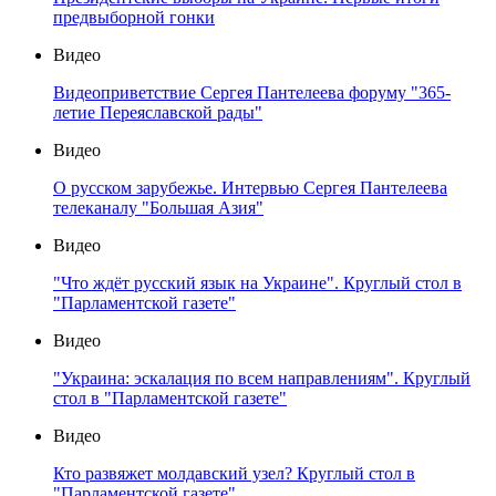
предвыборной гонки
Видео
Видеоприветствие Сергея Пантелеева форуму "365-
летие Переяславской рады"
Видео
О русском зарубежье. Интервью Сергея Пантелеева
телеканалу "Большая Азия"
Видео
"Что ждёт русский язык на Украине". Круглый стол в
"Парламентской газете"
Видео
"Украина: эскалация по всем направлениям". Круглый
стол в "Парламентской газете"
Видео
Кто развяжет молдавский узел? Круглый стол в
"Парламентской газете"