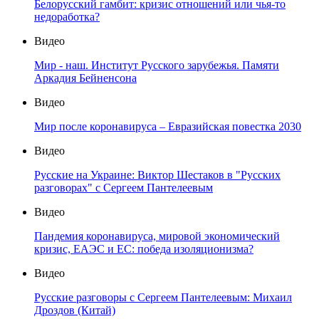
Белорусский гамбит: кризис отношений или чья-то
недоработка?
Видео
Мир - наш. Институт Русского зарубежья. Памяти
Аркадия Бейненсона
Видео
Мир после коронавируса – Евразийская повестка 2030
Видео
Русские на Украине: Виктор Шестаков в "Русских
разговорах" с Сергеем Пантелеевым
Видео
Пандемия коронавируса, мировой экономический
кризис, ЕАЭС и ЕС: победа изоляционизма?
Видео
Русские разговоры с Сергеем Пантелеевым: Михаил
Дроздов (Китай)