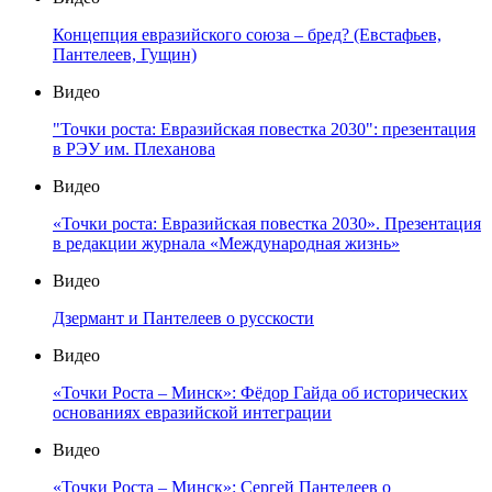
Концепция евразийского союза – бред? (Евстафьев,
Пантелеев, Гущин)
Видео
"Точки роста: Евразийская повестка 2030": презентация
в РЭУ им. Плеханова
Видео
«Точки роста: Евразийская повестка 2030». Презентация
в редакции журнала «Международная жизнь»
Видео
Дзермант и Пантелеев о русскости
Видео
«Точки Роста – Минск»: Фёдор Гайда об исторических
основаниях евразийской интеграции
Видео
«Точки Роста – Минск»: Сергей Пантелеев о