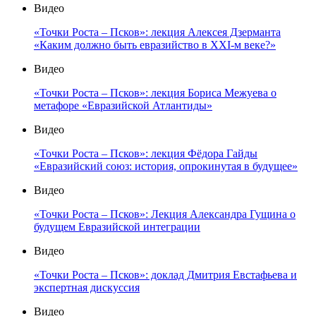
Видео
«Точки Роста – Псков»: лекция Алексея Дзерманта
«Каким должно быть евразийство в XXI-м веке?»
Видео
«Точки Роста – Псков»: лекция Бориса Межуева о
метафоре «Евразийской Атлантиды»
Видео
«Точки Роста – Псков»: лекция Фёдора Гайды
«Евразийский союз: история, опрокинутая в будущее»
Видео
«Точки Роста – Псков»: Лекция Александра Гущина о
будущем Евразийской интеграции
Видео
«Точки Роста – Псков»: доклад Дмитрия Евстафьева и
экспертная дискуссия
Видео