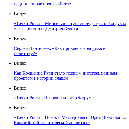
национализме и евразийстве
Видео
«Точки Роста – Минск»: выступление депутата Госдумы
от Севастополя Дмитрия Белика
Видео
Сергей Пантелеев: «Как привлечь молодёжь в
политику?»
Видео
Как Крещение Руси стало первым интеграционным
проектом в истории славян
Видео
«Точки Роста - Псков»: фильм о Форуме
Видео
«Точки Роста – Псков»: Мастер-класс Юрия Шевцова по
Евразийской политической аналитике