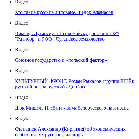
Видео
Кто такие русские липоване. Федор Афанасов
Видео
Помощь Луганску и Первомайску доставили БФ
"Ратибор" и РОО "Луганское землячество"
Видео
Союзное государство и «польский фактор»
Видео
КУЛЬТУРНЫЙ ФРОНТ. Роман Рыкалов (группа ЕЩЁ):
русский рок за русский #Донбасс
Видео
Дюк Мишель Нгебана - внук белорусского партизана
Видео
Степанюк Александр (Киргизия) об экономических
особенностях русской диаспоры