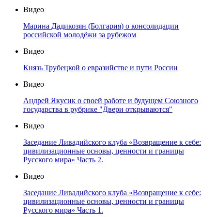
Видео
Марина Дадикозян (Болгария) о консолидации
российской молодёжи за рубежом
Видео
Князь Трубецкой о евразийстве и пути России
Видео
Андрей Якусик о своей работе и будущем Союзного
государства в рубрике "Двери открываются"
Видео
Заседание Ливадийского клуба «Возвращение к себе:
цивилизационные основы, ценности и границы
Русского мира» Часть 2.
Видео
Заседание Ливадийского клуба «Возвращение к себе:
цивилизационные основы, ценности и границы
Русского мира» Часть 1.