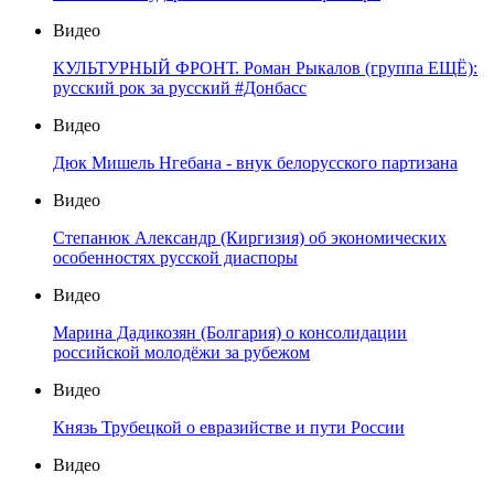
Видео
КУЛЬТУРНЫЙ ФРОНТ. Роман Рыкалов (группа ЕЩЁ):
русский рок за русский #Донбасс
Видео
Дюк Мишель Нгебана - внук белорусского партизана
Видео
Степанюк Александр (Киргизия) об экономических
особенностях русской диаспоры
Видео
Марина Дадикозян (Болгария) о консолидации
российской молодёжи за рубежом
Видео
Князь Трубецкой о евразийстве и пути России
Видео