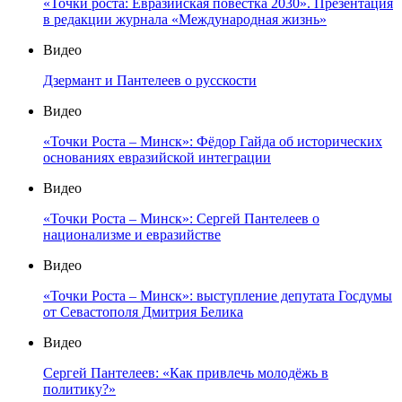
«Точки роста: Евразийская повестка 2030». Презентация
в редакции журнала «Международная жизнь»
Видео
Дзермант и Пантелеев о русскости
Видео
«Точки Роста – Минск»: Фёдор Гайда об исторических
основаниях евразийской интеграции
Видео
«Точки Роста – Минск»: Сергей Пантелеев о
национализме и евразийстве
Видео
«Точки Роста – Минск»: выступление депутата Госдумы
от Севастополя Дмитрия Белика
Видео
Сергей Пантелеев: «Как привлечь молодёжь в
политику?»