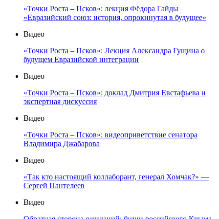
«Точки Роста – Псков»: лекция Фёдора Гайды
«Евразийский союз: история, опрокинутая в будущее»
Видео
«Точки Роста – Псков»: Лекция Александра Гущина о
будущем Евразийской интеграции
Видео
«Точки Роста – Псков»: доклад Дмитрия Евстафьева и
экспертная дискуссия
Видео
«Точки Роста – Псков»: видеоприветствие сенатора
Владимира Джабарова
Видео
«Так кто настоящий коллаборант, генерал Хомчак?» —
Сергей Пантелеев
Видео
Обратная сторона ожиданий: будни российского Крыма