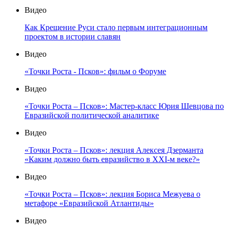
Видео
Как Крещение Руси стало первым интеграционным
проектом в истории славян
Видео
«Точки Роста - Псков»: фильм о Форуме
Видео
«Точки Роста – Псков»: Мастер-класс Юрия Шевцова по
Евразийской политической аналитике
Видео
«Точки Роста – Псков»: лекция Алексея Дзерманта
«Каким должно быть евразийство в XXI-м веке?»
Видео
«Точки Роста – Псков»: лекция Бориса Межуева о
метафоре «Евразийской Атлантиды»
Видео