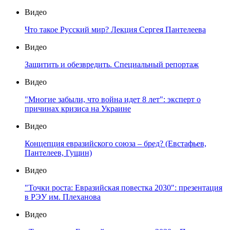
Видео
Что такое Русский мир? Лекция Сергея Пантелеева
Видео
Защитить и обезвредить. Специальный репортаж
Видео
"Многие забыли, что война идет 8 лет": эксперт о
причинах кризиса на Украине
Видео
Концепция евразийского союза – бред? (Евстафьев,
Пантелеев, Гущин)
Видео
"Точки роста: Евразийская повестка 2030": презентация
в РЭУ им. Плеханова
Видео