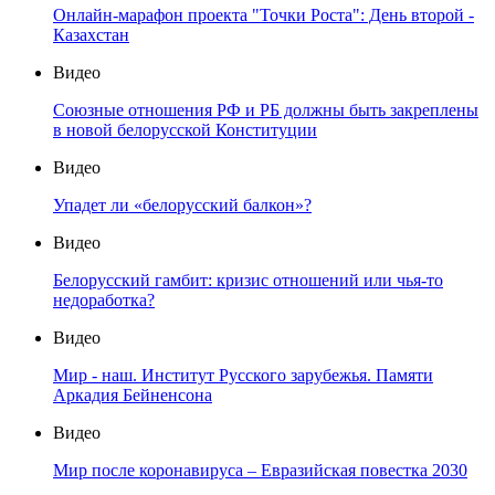
Онлайн-марафон проекта "Точки Роста": День второй -
Казахстан
Видео
Союзные отношения РФ и РБ должны быть закреплены
в новой белорусской Конституции
Видео
Упадет ли «белорусский балкон»?
Видео
Белорусский гамбит: кризис отношений или чья-то
недоработка?
Видео
Мир - наш. Институт Русского зарубежья. Памяти
Аркадия Бейненсона
Видео
Мир после коронавируса – Евразийская повестка 2030