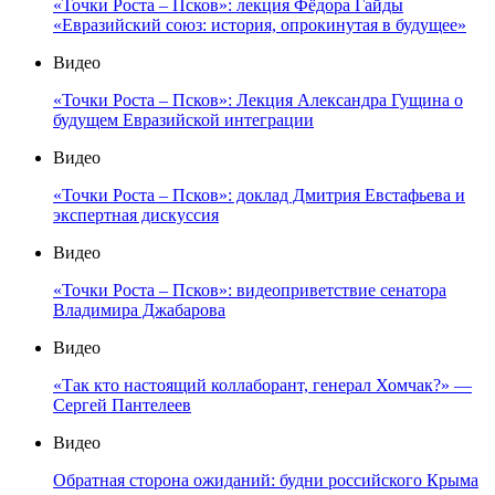
«Точки Роста – Псков»: лекция Фёдора Гайды
«Евразийский союз: история, опрокинутая в будущее»
Видео
«Точки Роста – Псков»: Лекция Александра Гущина о
будущем Евразийской интеграции
Видео
«Точки Роста – Псков»: доклад Дмитрия Евстафьева и
экспертная дискуссия
Видео
«Точки Роста – Псков»: видеоприветствие сенатора
Владимира Джабарова
Видео
«Так кто настоящий коллаборант, генерал Хомчак?» —
Сергей Пантелеев
Видео
Обратная сторона ожиданий: будни российского Крыма