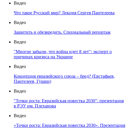
Видео
Что такое Русский мир? Лекция Сергея Пантелеева
Видео
Защитить и обезвредить. Специальный репортаж
Видео
"Многие забыли, что война идет 8 лет": эксперт о
причинах кризиса на Украине
Видео
Концепция евразийского союза – бред? (Евстафьев,
Пантелеев, Гущин)
Видео
"Точки роста: Евразийская повестка 2030": презентация
в РЭУ им. Плеханова
Видео
«Точки роста: Евразийская повестка 2030». Презентация