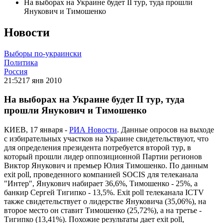
На выборах на Украине будет II тур, туда прошли
Янукович и Тимошенко
Новости
Выборы по-украински
Политика
Россия
21:52
17 янв 2010
На выборах на Украине будет II тур, туда
прошли Янукович и Тимошенко
КИЕВ, 17 января -
РИА Новости
. Данные опросов на выходе
с избирательных участков на Украине свидетельствуют, что
для определения президента потребуется второй тур, в
который прошли лидер оппозиционной Партии регионов
Виктор Янукович и премьер Юлия Тимошенко. По данным
еxit poll, проведенного компанией SOCIS для телеканала
"Интер", Янукович набирает 36,6%, Тимошенко - 25%, а
банкир Сергей Тигипко - 13,5%. Exit poll телеканала ICTV
также свидетельствует о лидерстве Януковича (35,06%), на
второе место он ставит Тимошенко (25,72%), а на третье -
Тигипко (13,41%). Похожие результаты дает еxit poll,