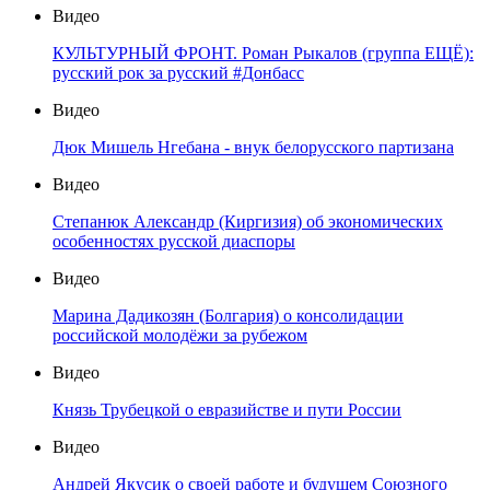
Видео
КУЛЬТУРНЫЙ ФРОНТ. Роман Рыкалов (группа ЕЩЁ):
русский рок за русский #Донбасс
Видео
Дюк Мишель Нгебана - внук белорусского партизана
Видео
Степанюк Александр (Киргизия) об экономических
особенностях русской диаспоры
Видео
Марина Дадикозян (Болгария) о консолидации
российской молодёжи за рубежом
Видео
Князь Трубецкой о евразийстве и пути России
Видео
Андрей Якусик о своей работе и будущем Союзного