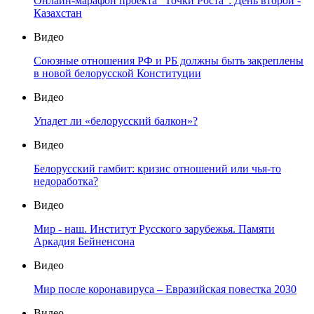
Онлайн-марафон проекта "Точки Роста": День второй -
Казахстан
Видео
Союзные отношения РФ и РБ должны быть закреплены
в новой белорусской Конституции
Видео
Упадет ли «белорусский балкон»?
Видео
Белорусский гамбит: кризис отношений или чья-то
недоработка?
Видео
Мир - наш. Институт Русского зарубежья. Памяти
Аркадия Бейненсона
Видео
Мир после коронавируса – Евразийская повестка 2030
Видео