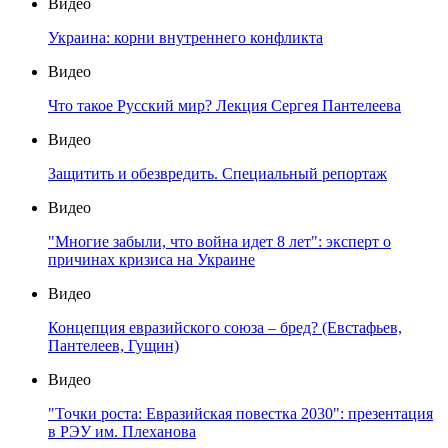
Видео
Украина: корни внутреннего конфликта
Видео
Что такое Русский мир? Лекция Сергея Пантелеева
Видео
Защитить и обезвредить. Специальный репортаж
Видео
"Многие забыли, что война идет 8 лет": эксперт о
причинах кризиса на Украине
Видео
Концепция евразийского союза – бред? (Евстафьев,
Пантелеев, Гущин)
Видео
"Точки роста: Евразийская повестка 2030": презентация
в РЭУ им. Плеханова