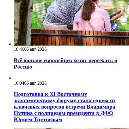
18:46
06 авг 2026
Всё больше европейцев хотят переехать в
Россию
16:04
06 авг 2026
Подготовка к XI Восточному
экономическому форуму стала одним из
ключевых вопросов встречи Владимира
Путина с полпредом президента в ДФО
Юрием Трутневым