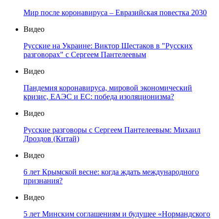
Мир после коронавируса – Евразийская повестка 2030
Видео
Русские на Украине: Виктор Шестаков в "Русских
разговорах" с Сергеем Пантелеевым
Видео
Пандемия коронавируса, мировой экономический
кризис, ЕАЭС и ЕС: победа изоляционизма?
Видео
Русские разговоры с Сергеем Пантелеевым: Михаил
Дроздов (Китай)
Видео
6 лет Крымской весне: когда ждать международного
признания?
Видео
5 лет Минским соглашениям и будущее «Нормандского