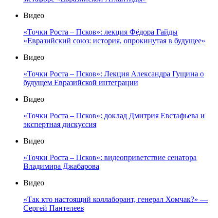
Видео
«Точки Роста – Псков»: лекция Фёдора Гайды
«Евразийский союз: история, опрокинутая в будущее»
Видео
«Точки Роста – Псков»: Лекция Александра Гущина о
будущем Евразийской интеграции
Видео
«Точки Роста – Псков»: доклад Дмитрия Евстафьева и
экспертная дискуссия
Видео
«Точки Роста – Псков»: видеоприветствие сенатора
Владимира Джабарова
Видео
«Так кто настоящий коллаборант, генерал Хомчак?» —
Сергей Пантелеев