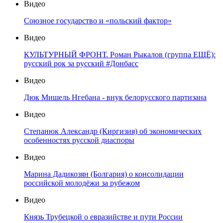
Видео
Союзное государство и «польский фактор»
Видео
КУЛЬТУРНЫЙ ФРОНТ. Роман Рыкалов (группа ЕЩЁ):
русский рок за русский #Донбасс
Видео
Дюк Мишель Нгебана - внук белорусского партизана
Видео
Степанюк Александр (Киргизия) об экономических
особенностях русской диаспоры
Видео
Марина Дадикозян (Болгария) о консолидации
российской молодёжи за рубежом
Видео
Князь Трубецкой о евразийстве и пути России