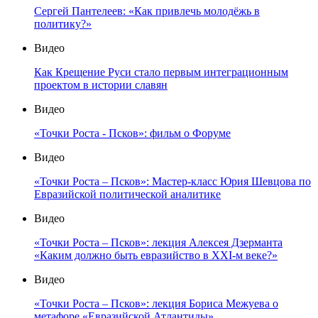
Сергей Пантелеев: «Как привлечь молодёжь в
политику?»
Видео
Как Крещение Руси стало первым интеграционным
проектом в истории славян
Видео
«Точки Роста - Псков»: фильм о Форуме
Видео
«Точки Роста – Псков»: Мастер-класс Юрия Шевцова по
Евразийской политической аналитике
Видео
«Точки Роста – Псков»: лекция Алексея Дзерманта
«Каким должно быть евразийство в XXI-м веке?»
Видео
«Точки Роста – Псков»: лекция Бориса Межуева о
метафоре «Евразийской Атлантиды»