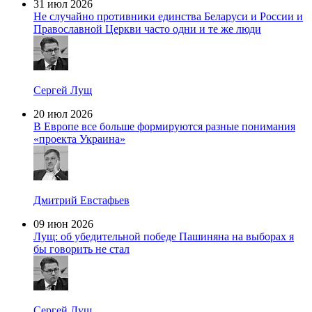
31 июл 2026
Не случайно противники единства Беларуси и России и
Православной Церкви часто одни и те же люди
Сергей Лущ
20 июл 2026
В Европе все больше формируются разные понимания
«проекта Украина»
Дмитрий Евстафьев
09 июн 2026
Лущ: об убедительной победе Пашиняна на выборах я
бы говорить не стал
Сергей Лущ