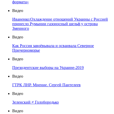
формата»
Видео
Иваненко:Охлаждение отношений Украины с Россией
принесло Румынии газоносный шельф у острова
Змеиного
Видео
Как Россия завоёвывала и осваивала Северное
Причерноморье
Видео
Президентские выборы на Украине-2019
Видео
ГТРК ЛНР. Мнение. Сергей Пантелеев
Видео
Зеленский ≠ Голобородько
Видео