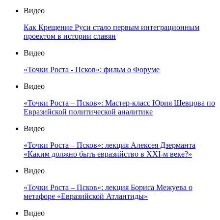
Видео
Как Крещение Руси стало первым интеграционным
проектом в истории славян
Видео
«Точки Роста - Псков»: фильм о Форуме
Видео
«Точки Роста – Псков»: Мастер-класс Юрия Шевцова по
Евразийской политической аналитике
Видео
«Точки Роста – Псков»: лекция Алексея Дзерманта
«Каким должно быть евразийство в XXI-м веке?»
Видео
«Точки Роста – Псков»: лекция Бориса Межуева о
метафоре «Евразийской Атлантиды»
Видео