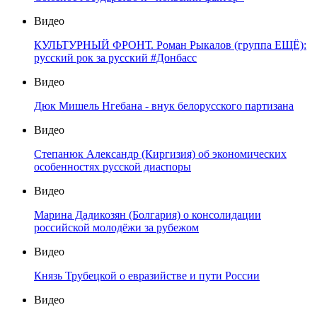
Видео
КУЛЬТУРНЫЙ ФРОНТ. Роман Рыкалов (группа ЕЩЁ):
русский рок за русский #Донбасс
Видео
Дюк Мишель Нгебана - внук белорусского партизана
Видео
Степанюк Александр (Киргизия) об экономических
особенностях русской диаспоры
Видео
Марина Дадикозян (Болгария) о консолидации
российской молодёжи за рубежом
Видео
Князь Трубецкой о евразийстве и пути России
Видео