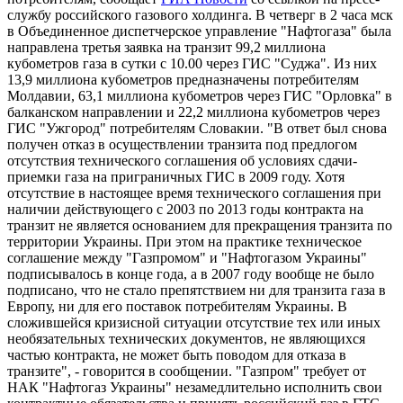
службу российского газового холдинга. В четверг в 2 часа мск
в Объединенное диспетчерское управление "Нафтогаза" была
направлена третья заявка на транзит 99,2 миллиона
кубометров газа в сутки с 10.00 через ГИС "Суджа". Из них
13,9 миллиона кубометров предназначены потребителям
Молдавии, 63,1 миллиона кубометров через ГИС "Орловка" в
балканском направлении и 22,2 миллиона кубометров через
ГИС "Ужгород" потребителям Словакии. "В ответ был снова
получен отказ в осуществлении транзита под предлогом
отсутствия технического соглашения об условиях сдачи-
приемки газа на приграничных ГИС в 2009 году. Хотя
отсутствие в настоящее время технического соглашения при
наличии действующего с 2003 по 2013 годы контракта на
транзит не является основанием для прекращения транзита по
территории Украины. При этом на практике техническое
соглашение между "Газпромом" и "Нафтогазом Украины"
подписывалось в конце года, а в 2007 году вообще не было
подписано, что не стало препятствием ни для транзита газа в
Европу, ни для его поставок потребителям Украины. В
сложившейся кризисной ситуации отсутствие тех или иных
необязательных технических документов, не являющихся
частью контракта, не может быть поводом для отказа в
транзите", - говорится в сообщении. "Газпром" требует от
НАК "Нафтогаз Украины" незамедлительно исполнить свои