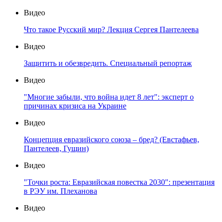
Видео
Что такое Русский мир? Лекция Сергея Пантелеева
Видео
Защитить и обезвредить. Специальный репортаж
Видео
"Многие забыли, что война идет 8 лет": эксперт о
причинах кризиса на Украине
Видео
Концепция евразийского союза – бред? (Евстафьев,
Пантелеев, Гущин)
Видео
"Точки роста: Евразийская повестка 2030": презентация
в РЭУ им. Плеханова
Видео