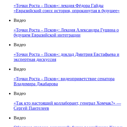
«Точки Роста – Псков»: лекция Фёдора Гайды
«Евразийский союз: история, опрокинутая в будущее»
Видео
«Точки Роста – Псков»: Лекция Александра Гущина о
будущем Евразийской интеграции
Видео
«Точки Роста – Псков»: доклад Дмитрия Евстафьева и
экспертная дискуссия
Видео
«Точки Роста – Псков»: видеоприветствие сенатора
Владимира Джабарова
Видео
«Так кто настоящий коллаборант, генерал Хомчак?» —
Сергей Пантелеев
Видео