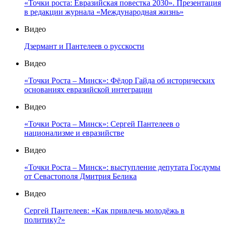
«Точки роста: Евразийская повестка 2030». Презентация
в редакции журнала «Международная жизнь»
Видео
Дзермант и Пантелеев о русскости
Видео
«Точки Роста – Минск»: Фёдор Гайда об исторических
основаниях евразийской интеграции
Видео
«Точки Роста – Минск»: Сергей Пантелеев о
национализме и евразийстве
Видео
«Точки Роста – Минск»: выступление депутата Госдумы
от Севастополя Дмитрия Белика
Видео
Сергей Пантелеев: «Как привлечь молодёжь в
политику?»