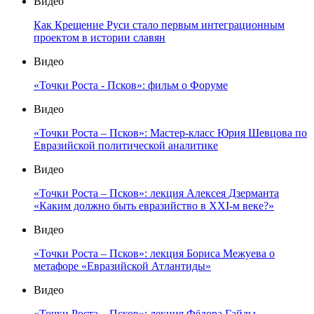
Видео
Как Крещение Руси стало первым интеграционным
проектом в истории славян
Видео
«Точки Роста - Псков»: фильм о Форуме
Видео
«Точки Роста – Псков»: Мастер-класс Юрия Шевцова по
Евразийской политической аналитике
Видео
«Точки Роста – Псков»: лекция Алексея Дзерманта
«Каким должно быть евразийство в XXI-м веке?»
Видео
«Точки Роста – Псков»: лекция Бориса Межуева о
метафоре «Евразийской Атлантиды»
Видео
«Точки Роста – Псков»: лекция Фёдора Гайды