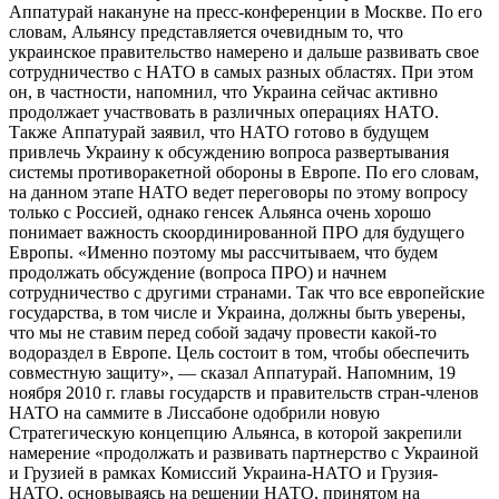
Аппатурай накануне на пресс-конференции в Москве. По его
словам, Альянсу представляется очевидным то, что
украинское правительство намерено и дальше развивать свое
сотрудничество с НАТО в самых разных областях. При этом
он, в частности, напомнил, что Украина сейчас активно
продолжает участвовать в различных операциях НАТО.
Также Аппатурай заявил, что НАТО готово в будущем
привлечь Украину к обсуждению вопроса развертывания
системы противоракетной обороны в Европе. По его словам,
на данном этапе НАТО ведет переговоры по этому вопросу
только с Россией, однако генсек Альянса очень хорошо
понимает важность скоординированной ПРО для будущего
Европы. «Именно поэтому мы рассчитываем, что будем
продолжать обсуждение (вопроса ПРО) и начнем
сотрудничество с другими странами. Так что все европейские
государства, в том числе и Украина, должны быть уверены,
что мы не ставим перед собой задачу провести какой-то
водораздел в Европе. Цель состоит в том, чтобы обеспечить
совместную защиту», — сказал Аппатурай. Напомним, 19
ноября 2010 г. главы государств и правительств стран-членов
НАТО на саммите в Лиссабоне одобрили новую
Стратегическую концепцию Альянса, в которой закрепили
намерение «продолжать и развивать партнерство с Украиной
и Грузией в рамках Комиссий Украина-НАТО и Грузия-
НАТО, основываясь на решении НАТО, принятом на