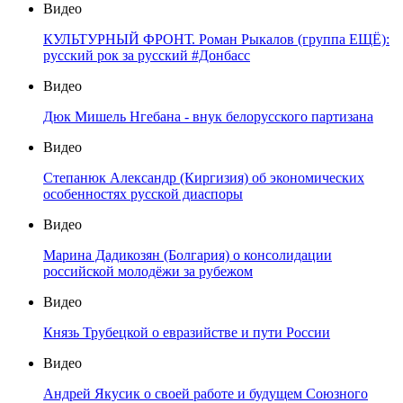
Видео
КУЛЬТУРНЫЙ ФРОНТ. Роман Рыкалов (группа ЕЩЁ):
русский рок за русский #Донбасс
Видео
Дюк Мишель Нгебана - внук белорусского партизана
Видео
Степанюк Александр (Киргизия) об экономических
особенностях русской диаспоры
Видео
Марина Дадикозян (Болгария) о консолидации
российской молодёжи за рубежом
Видео
Князь Трубецкой о евразийстве и пути России
Видео
Андрей Якусик о своей работе и будущем Союзного