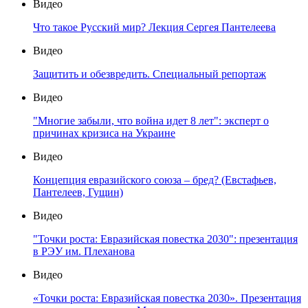
Видео
Что такое Русский мир? Лекция Сергея Пантелеева
Видео
Защитить и обезвредить. Специальный репортаж
Видео
"Многие забыли, что война идет 8 лет": эксперт о
причинах кризиса на Украине
Видео
Концепция евразийского союза – бред? (Евстафьев,
Пантелеев, Гущин)
Видео
"Точки роста: Евразийская повестка 2030": презентация
в РЭУ им. Плеханова
Видео
«Точки роста: Евразийская повестка 2030». Презентация