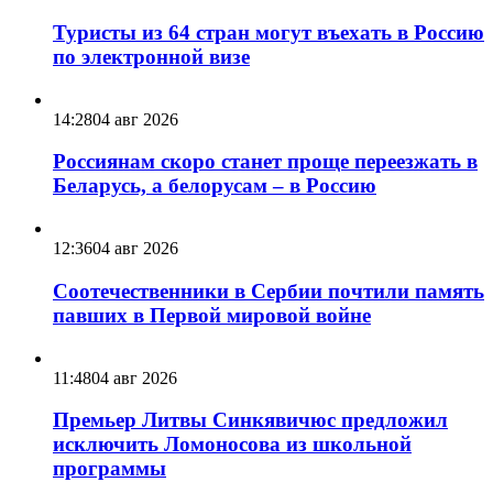
Туристы из 64 стран могут въехать в Россию
по электронной визе
14:28
04 авг 2026
Россиянам скоро станет проще переезжать в
Беларусь, а белорусам – в Россию
12:36
04 авг 2026
Соотечественники в Сербии почтили память
павших в Первой мировой войне
11:48
04 авг 2026
Премьер Литвы Синкявичюс предложил
исключить Ломоносова из школьной
программы