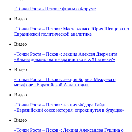
«Точки Роста - Псков»: фильм о Форуме
Видео
«Точки Роста – Псков»: Мастер-класс Юрия Шевцова по
Евразийской политической аналитике
Видео
«Точки Роста – Псков»: лекция Алексея Дзерманта
«Каким должно быть евразийство в XXI-м веке?»
Видео
«Точки Роста – Псков»: лекция Бориса Межуева о
метафоре «Евразийской Атлантиды»
Видео
«Точки Роста – Псков»: лекция Фёдора Гайды
«Евразийский союз: история, опрокинутая в будущее»
Видео
«Точки Роста – Псков»: Лекция Александра Гущина о