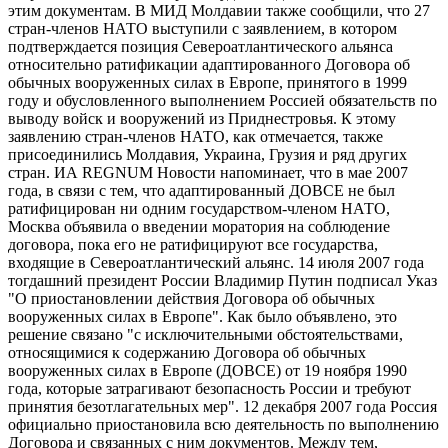
этим документам. В МИД Молдавии также сообщили, что 27
стран-членов НАТО выступили с заявлением, в котором
подтверждается позиция Североатлантического альянса
относительно ратификации адаптированного Договора об
обычных вооруженных силах в Европе, принятого в 1999
году и обусловленного выполнением Россией обязательств по
выводу войск и вооружений из Приднестровья. К этому
заявлению стран-членов НАТО, как отмечается, также
присоединились Молдавия, Украина, Грузия и ряд других
стран. ИА REGNUM Новости напоминает, что в мае 2007
года, в связи с тем, что адаптированный ДОВСЕ не был
ратифицирован ни одним государством-членом НАТО,
Москва объявила о введении моратория на соблюдение
договора, пока его не ратифицируют все государства,
входящие в Североатлантический альянс. 14 июля 2007 года
тогдашний президент России Владимир Путин подписал Указ
"О приостановлении действия Договора об обычных
вооруженных силах в Европе". Как было объявлено, это
решение связано "с исключительными обстоятельствами,
относящимися к содержанию Договора об обычных
вооруженных силах в Европе (ДОВСЕ) от 19 ноября 1990
года, которые затрагивают безопасность России и требуют
принятия безотлагательных мер". 12 декабря 2007 года Россия
официально приостановила всю деятельность по выполнению
Договора и связанных с ним документов. Между тем,