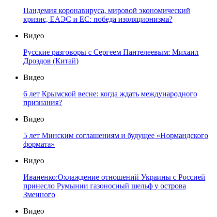
Пандемия коронавируса, мировой экономический
кризис, ЕАЭС и ЕС: победа изоляционизма?
Видео
Русские разговоры с Сергеем Пантелеевым: Михаил
Дроздов (Китай)
Видео
6 лет Крымской весне: когда ждать международного
признания?
Видео
5 лет Минским соглашениям и будущее «Нормандского
формата»
Видео
Иваненко:Охлаждение отношений Украины с Россией
принесло Румынии газоносный шельф у острова
Змеиного
Видео