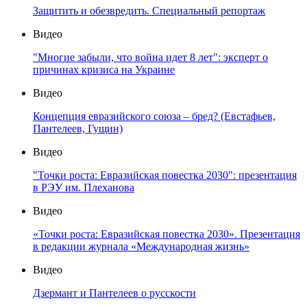
Защитить и обезвредить. Специальный репортаж
Видео
"Многие забыли, что война идет 8 лет": эксперт о
причинах кризиса на Украине
Видео
Концепция евразийского союза – бред? (Евстафьев,
Пантелеев, Гущин)
Видео
"Точки роста: Евразийская повестка 2030": презентация
в РЭУ им. Плеханова
Видео
«Точки роста: Евразийская повестка 2030». Презентация
в редакции журнала «Международная жизнь»
Видео
Дзермант и Пантелеев о русскости