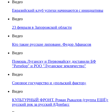
Видео
Евразийский клуб успехи начинаются с инициативы
Видео
23 февраля в Запорожской области
Видео
Кто такие русские липоване. Федор Афанасов
Видео
Помощь Луганску и Первомайску доставили БФ
"Ратибор" и РОО "Луганское землячество"
Видео
Союзное государство и «польский фактор»
Видео
КУЛЬТУРНЫЙ ФРОНТ. Роман Рыкалов (группа ЕЩЁ):
русский рок за русский #Донбасс