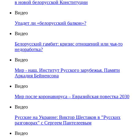
в новой белорусской Конституции
Видео
Упадет ли «белорусский балкон»?
Видео
Белорусский гамбит: кризис отношений или чья-то
недоработка?
Видео
Мир - наш. Институт Русского зарубежья. Памяти
Аркадия Бейненсона
Видео
Мир после коронавируса – Евразийская повестка 2030
Видео
Русские на Украине: Виктор Шестаков в "Русских
разговорах" с Сергеем Пантелеевым
Видео