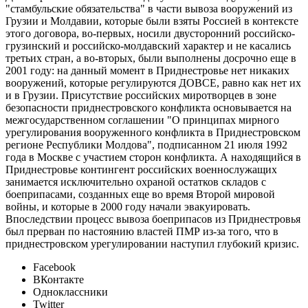
"стамбульские обязательства" в части вывоза вооружений из
Грузии и Молдавии, которые были взяты Россией в контексте
этого договора, во-первых, носили двусторонний российско-
грузинский и российско-молдавский характер и не касались
третьих стран, а во-вторых, были выполнены досрочно еще в
2001 году: на данный момент в Приднестровье нет никаких
вооружений, которые регулируются ДОВСЕ, равно как нет их
и в Грузии. Присутствие российских миротворцев в зоне
безопасности приднестровского конфликта основывается на
межгосударственном соглашении "О принципах мирного
урегулирования вооруженного конфликта в Приднестровском
регионе Республики Молдова", подписанном 21 июля 1992
года в Москве с участием сторон конфликта. А находящийся в
Приднестровье контингент российских военнослужащих
занимается исключительно охраной остатков складов с
боеприпасами, созданных еще во время Второй мировой
войны, и которые в 2000 году начали эвакуировать.
Впоследствии процесс вывоза боеприпасов из Приднестровья
был прерван по настоянию властей ПМР из-за того, что в
приднестровском урегулировании наступил глубокий кризис.
Facebook
ВКонтакте
Одноклассники
Twitter