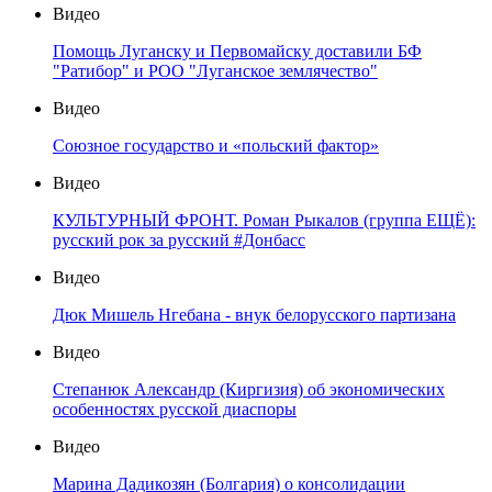
Видео
Помощь Луганску и Первомайску доставили БФ
"Ратибор" и РОО "Луганское землячество"
Видео
Союзное государство и «польский фактор»
Видео
КУЛЬТУРНЫЙ ФРОНТ. Роман Рыкалов (группа ЕЩЁ):
русский рок за русский #Донбасс
Видео
Дюк Мишель Нгебана - внук белорусского партизана
Видео
Степанюк Александр (Киргизия) об экономических
особенностях русской диаспоры
Видео
Марина Дадикозян (Болгария) о консолидации