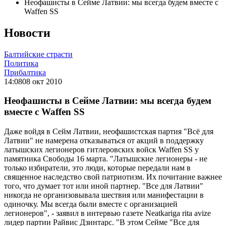
Неофашисты в Сейме Латвии: мы всегда будем вместе с
Waffen SS
Новости
Балтийские страсти
Политика
Прибалтика
14:08
08 окт 2010
Неофашисты в Сейме Латвии: мы всегда будем
вместе с Waffen SS
Даже войдя в Сейм Латвии, неофашистская партия "Всё для
Латвии" не намерена отказываться от акций в поддержку
латышских легионеров гитлеровских войск Waffen SS у
памятника Свободы 16 марта. "Латышские легионеры - не
только избиратели, это люди, которые передали нам в
священное наследство свой патриотизм. Их почитание важнее
того, что думает тот или иной партнер. "Все для Латвии"
никогда не организовывала шествия или манифестации в
одиночку. Мы всегда были вместе с организацией
легионеров", - заявил в интервью газете Neatkariga rita avize
лидер партии Райвис Дзинтарс. "В этом Сейме "Все для