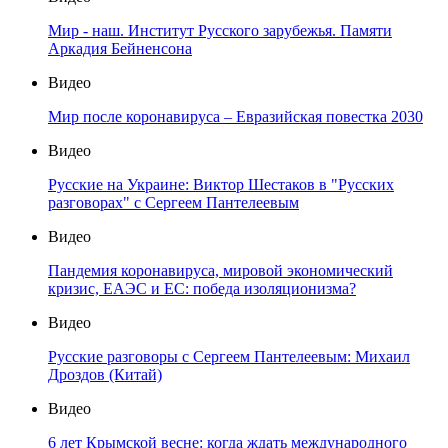
Мир - наш. Институт Русского зарубежья. Памяти
Аркадия Бейненсона
Видео
Мир после коронавируса – Евразийская повестка 2030
Видео
Русские на Украине: Виктор Шестаков в "Русских
разговорах" с Сергеем Пантелеевым
Видео
Пандемия коронавируса, мировой экономический
кризис, ЕАЭС и ЕС: победа изоляционизма?
Видео
Русские разговоры с Сергеем Пантелеевым: Михаил
Дроздов (Китай)
Видео
6 лет Крымской весне: когда ждать международного