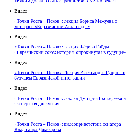
«Каким должно быть евразийство в XXI-м веке?»
Видео
«Точки Роста – Псков»: лекция Бориса Межуева о
метафоре «Евразийской Атлантиды»
Видео
«Точки Роста – Псков»: лекция Фёдора Гайды
«Евразийский союз: история, опрокинутая в будущее»
Видео
«Точки Роста – Псков»: Лекция Александра Гущина о
будущем Евразийской интеграции
Видео
«Точки Роста – Псков»: доклад Дмитрия Евстафьева и
экспертная дискуссия
Видео
«Точки Роста – Псков»: видеоприветствие сенатора
Владимира Джабарова