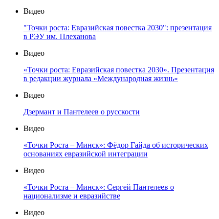
Видео
"Точки роста: Евразийская повестка 2030": презентация
в РЭУ им. Плеханова
Видео
«Точки роста: Евразийская повестка 2030». Презентация
в редакции журнала «Международная жизнь»
Видео
Дзермант и Пантелеев о русскости
Видео
«Точки Роста – Минск»: Фёдор Гайда об исторических
основаниях евразийской интеграции
Видео
«Точки Роста – Минск»: Сергей Пантелеев о
национализме и евразийстве
Видео