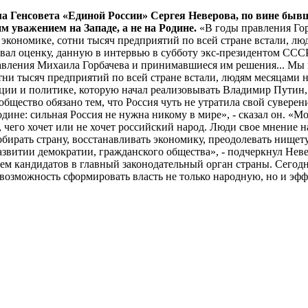
 Генсовета «Единой России» Сергея Неверова, по вине быв
м уважением на Западе, а не на Родине.
«В годы правления Гор
в экономике, сотни тысяч предприятий по всей стране встали, л
ровал оценку, данную в интервью в субботу экс-президентом СС
авления Михаила Горбачева и принимавшиеся им решения... Мы п
отни тысяч предприятий по всей стране встали, людям месяцами 
иции и политике, которую начал реализовывать Владимир Путин
общество обязано тем, что Россия чуть не утратила свой суверен
одине: сильная Россия не нужна никому в мире», - сказал он. «М
 чего хочет или не хочет российский народ. Люди свое мнение 
бирать страну, восстанавливать экономику, преодолевать нищету
 развитии демократии, гражданского общества», - подчеркнул Н
аем кандидатов в главный законодательный орган страны. Сегод
озможность сформировать власть не только народную, но и эффе