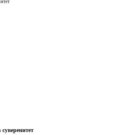
нитет
а суверенитет