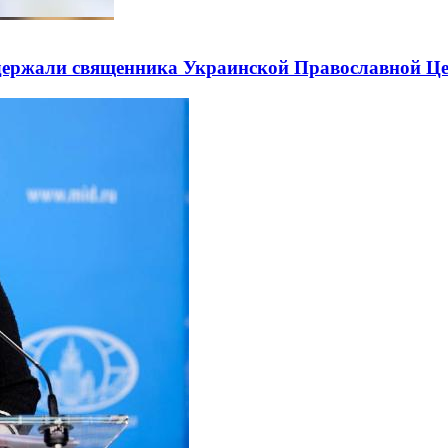
держали священника Украинской Православной Ц