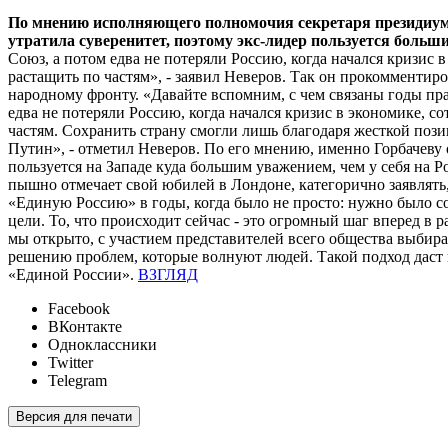
По мнению исполняющего полномочия секретаря президиума
утратила суверенитет, поэтому экс-лидер пользуется больши
Союз, а потом едва не потеряли Россию, когда начался кризис 
растащить по частям», - заявил Неверов. Так он прокомменти
народному фронту. «Давайте вспомним, с чем связаны годы пр
едва не потеряли Россию, когда начался кризис в экономике, с
частям. Сохранить страну смогли лишь благодаря жесткой поз
Путин», - отметил Неверов. По его мнению, именно Горбачеву 
пользуется на Западе куда большим уважением, чем у себя на Р
пышно отмечает свой юбилей в Лондоне, категорично заявлять,
«Единую Россию» в годы, когда было не просто: нужно было со
цели. То, что происходит сейчас - это огромный шаг вперед в
мы открыто, с участием представителей всего общества выбир
решению проблем, которые волнуют людей. Такой подход даст в
«Единой России».
ВЗГЛЯД
Facebook
ВКонтакте
Одноклассники
Twitter
Telegram
Версия для печати