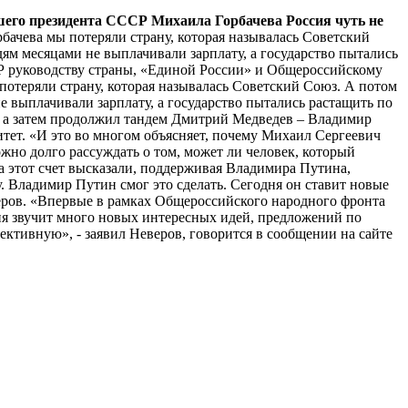
шего президента СССР Михаила Горбачева Россия чуть не
бачева мы потеряли страну, которая называлась Советский
юдям месяцами не выплачивали зарплату, а государство пытались
СР руководству страны, «Единой России» и Общероссийскому
отеряли страну, которая называлась Советский Союз. А потом
не выплачивали зарплату, а государство пытались растащить по
, а затем продолжил тандем Дмитрий Медведев – Владимир
итет. «И это во многом объясняет, почему Михаил Сергеевич
ожно долго рассуждать о том, может ли человек, который
на этот счет высказали, поддерживая Владимира Путина,
. Владимир Путин смог это сделать. Сегодня он ставит новые
еверов. «Впервые в рамках Общероссийского народного фронта
ня звучит много новых интересных идей, предложений по
ктивную», - заявил Неверов, говорится в сообщении на сайте