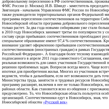
добровольному переселению в РФ соотечественников, проживаю
ФМС России (г. Москва); И.В. Шмидт - заместитель председате
Звягинцев - начальник Управления ФМС России по Новосибирс
также руководители территориальных органов Федеральной ми
программа переселения соотечественников на территории Сиб
Новосибирской области программа добровольного переселения с
только растет. За два года новыми сибиряками уже стали боль
в 2010 году Новосибирск занимает третье по популярности у с
составу среди прибывших соотечественников преобладают русс
специальное образование имеют 97,4 % соотечественников. К
внимание уделяет оформлению прибывшим соотечественникам 
соотечественников (иностранных граждан) в рамках Государс
Российской Федерации». А благодаря более тесному взаимоде
подписанного в апреле 2011 года совместного Соглашения, еж
реальная возможность для самих участников Государственной
решении проблемных задач. Вопросов всегда много. Чаще всег
ипотеки для приобретения жилья. Многих из участников встр
ведомств, чтобы в дальнейшем, если нет возможности дать точ
Министерства труда, занятости и трудовых ресурсов Новосибир
программу расширят, включив в нее не только Новосибирск, н
районах области. Как становится ясно из общения с приезжающ
предусмотрено. То, что Новосибирская область пользуется ос
организаций. Соотечественники едут в Новосибирск, зная, чт
Новосибирской области
«Русский век»