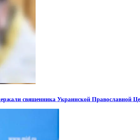
держали священника Украинской Православной Ц