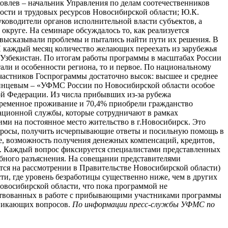
овлев – начальник Управления по делам соотечественников
тости и трудовых ресурсов Новосибирской области; Ю.К.
ководители органов исполнительной власти субъектов, а
руге. На семинаре обсуждалось то, как реализуется
 высказывали проблемы и пытались найти пути их решения. В
 И каждый месяц количество желающих переехать из зарубежья
ки Узбекистан. По итогам работы программы в масштабах России
тали и особенности региона, то и первое. По национальному
частников Госпрограммы достаточно высок: высшее и среднее
ягинцевым – «УФМС России по Новосибирской области особое
й Федерации. Из числа прибывших из-за рубежа
временное проживание и 70,4% приобрели гражданство
ационной службы, которые сотрудничают в рамках
ми на постоянное место жительство в г.Новосибирск. Это
опросы, получить исчерпывающие ответы и посильную помощь в
те, возможность получения денежных компенсаций, кредитов,
ии. Каждый вопрос фиксируется специалистами представленных
обного разъяснения. На совещании представителями
ится на рассмотрении в Правительстве Новосибирской области)
и, где уровень безработицы существенно ниже, чем в других
Новосибирской области, что пока программой не
действованных в работе с прибывающими участниками программы
озникающих вопросов.
По информации пресс-службы УФМС по