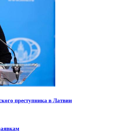
ского преступника в Латвии
заявкам