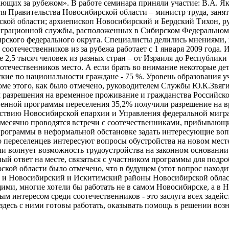
щих за рубежом». В работе семинара приняли участие: В.А. Як
ля Правительства Новосибирской области – министр труда, заня
кой области; архиепископ Новосибирский и Бердский Тихон, ру
грационной службы, расположенных в Сибирском Федеральном ок
ирского федерального округа. Специалисты делились мнениями,
оотечественников из за рубежа работает с 1 января 2009 года.
ше 2,5 тысяч человек из разных стран – от Израиля до Республи
оотечественников место. А если брать во внимание некоторые де
кие по национальности граждане - 75 %. Уровень образования у
роме этого, как было отмечено, руководителем Службы Ю.К.Зв
разрешения на временное проживание и гражданства Российско
твенной программы переселения 35,2% получили разрешение на 
йствию Новосибирской епархии и Управления федеральной мигр
емесячно проводятся встречи с соотечественниками, прибывающи
 программы в неформальной обстановке задать интересующие в
о переселенцев интересуют вопросы обустройства на новом мес
ечи волнует возможность трудоустройства на законном основан
ный ответ на месте, связаться с участником программы для подр
ской области было отмечено, что в будущем (этот вопрос наход
о и Новосибирский и Искитимский районы Новосибирской област
ими, многие хотели бы работать не в самом Новосибирске, а в 
обым интересом среди соотечественников - это заслуга всех за
о здесь с ними готовы работать, оказывать помощь в решении в