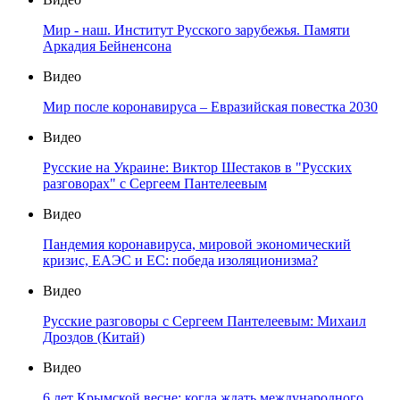
Мир - наш. Институт Русского зарубежья. Памяти
Аркадия Бейненсона
Видео
Мир после коронавируса – Евразийская повестка 2030
Видео
Русские на Украине: Виктор Шестаков в "Русских
разговорах" с Сергеем Пантелеевым
Видео
Пандемия коронавируса, мировой экономический
кризис, ЕАЭС и ЕС: победа изоляционизма?
Видео
Русские разговоры с Сергеем Пантелеевым: Михаил
Дроздов (Китай)
Видео
6 лет Крымской весне: когда ждать международного