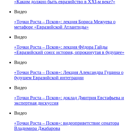
«Каким должно быть евразийство в XXI-м веке?»
Видео
«Точки Роста – Псков»: лекция Бориса Межуева о
метафоре «Евразийской Атлантиды»
Видео
«Точки Роста – Псков»: лекция Фёдора Гайды
«Евразийский союз: история, опрокинутая в будущее»
Видео
«Точки Роста – Псков»: Лекция Александра Гущина о
будущем Евразийской интеграции
Видео
«Точки Роста – Псков»: доклад Дмитрия Евстафьева и
экспертная дискуссия
Видео
«Точки Роста – Псков»: видеоприветствие сенатора
Владимира Джабарова