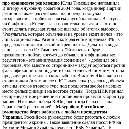
про оранжевую революцию
Юлия Тимошенко напомнила
Виктору Януковичу события 2004 года, когда лидер Партии
регионов также рассчитывал на победу и получал
поздравления, а победил совсем другой кандидат. Выступая
на брифинге в Киеве, глава правительства заявила, что не
стоит делать предварительные выводы об итогах выборов.
"Результаты, которые объявлены на уровне экзит-полов - это
лишь социология... Разница, которая есть в пределах 3% - в
пределах социологической погрешности... Делать выводы
рано", - сказала Ю.Тимошенко. "Если кто-то будет
праздновать победу кого-то до объявления официальных
результатов - это манипуляция сознанием", - добавила она,
пообещав, что вместе со сторонниками будет бороться против
фальсификаций при подсчете бюллетеней. Напомним, что на
предыдущих президентских выборах Виктору Ющенко и его
сторонникам (в том числе и Ю.Тимошенко) удалось добиться
отмены итогов второго тура под предлогом якобы имевших
место фальсификаций на востоке страны. Тогда ЦИК принял
беспрецедентное решение и постановил провести второй тур
заново. Итоговая победа В.Ющенко тогда была названа
"оранжевой революцией".
М.Зурабов: Российское
руководство будет работать с любым президентом
Украины.
Российское руководство будет работать с любым
президентом Украины. Такое заявление сделал посол РФ на
Украине Михаил Зурабов, передает "РБК-Украина". "Я