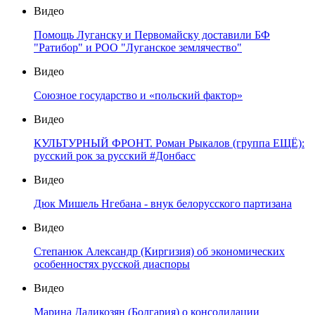
Видео
Помощь Луганску и Первомайску доставили БФ
"Ратибор" и РОО "Луганское землячество"
Видео
Союзное государство и «польский фактор»
Видео
КУЛЬТУРНЫЙ ФРОНТ. Роман Рыкалов (группа ЕЩЁ):
русский рок за русский #Донбасс
Видео
Дюк Мишель Нгебана - внук белорусского партизана
Видео
Степанюк Александр (Киргизия) об экономических
особенностях русской диаспоры
Видео
Марина Дадикозян (Болгария) о консолидации