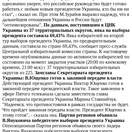
однозначно уверен, что российское руководство будет готово
работать с любым новым президентом Украины, кто бы им ни
стал", - сказал он. При этом М.Зурабов выразил надежду, что в
дальнейшем отношения Украины и России будут
"оптимизированы".
По данным, поступившим в ЦИК
Украины из 37 территориальных округов, явка на выборы
президента составила 69,43%
Явка избирателей на второй
тур выборов президента Украины, по предварительным
данным, составила по стране 69,43%, сообщает пресс-служба
Центральной избирательной комиссии страны. К настоящему
времени опубликованы данные по активности избирателей по
состоянию на момент закрытия участков (20:00 по киевскому
времени, 21:00 мск) с 37 территориальных избирательных
округов из 225.
Замглавы Секретариата президента
Украины: В.Ющенко готов к законной передаче власти
Действующий президент Украины Виктор Ющенко готов к
законной передаче президентской власти. Такое заявление в
эфире Пятого телеканала сделала заместитель главы
Секретариата президента Украины Марина Ставнийчук.
"Надеемся, что противостояния в рамках государства не будет.
Что пройдет законная передача власти. Президент Ющенко к
этому готов", - сказала она.
Партия регионов объявила
В.Януковича победителем выборов президента Украины
Оппозиционная Партия регионов объявила своего лидера
Виктора Януковича победителем выборов президента