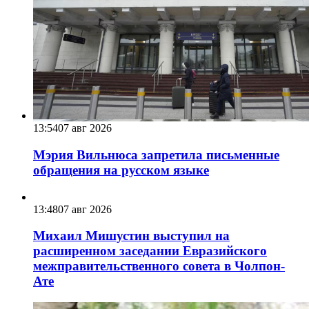
13:54
07 авг 2026
Мэрия Вильнюса запретила письменные
обращения на русском языке
13:48
07 авг 2026
Михаил Мишустин выступил на
расширенном заседании Евразийского
межправительственного совета в Чолпон-
Ате