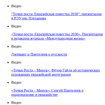
Видео
"Точки роста: Евразийская повестка 2030": презентация
в РЭУ им. Плеханова
Видео
«Точки роста: Евразийская повестка 2030». Презентация
в редакции журнала «Международная жизнь»
Видео
Дзермант и Пантелеев о русскости
Видео
«Точки Роста – Минск»: Фёдор Гайда об исторических
основаниях евразийской интеграции
Видео
«Точки Роста – Минск»: Сергей Пантелеев о
национализме и евразийстве
Видео