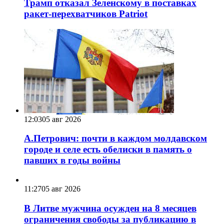
Трамп отказал Зеленскому в поставках
ракет-перехватчиков Patriot
12:03
05 авг 2026
А.Петрович: почти в каждом молдавском
городе и селе есть обелиски в память о
павших в годы войны
11:27
05 авг 2026
В Литве мужчина осужден на 8 месяцев
ограничения свободы за публикацию в