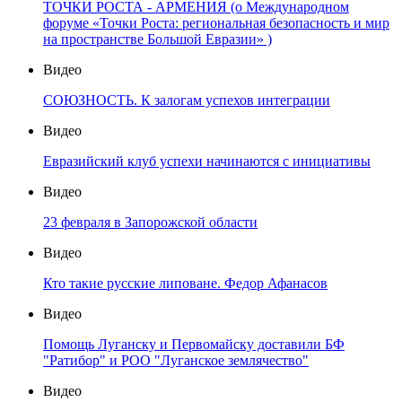
ТОЧКИ РОСТА - АРМЕНИЯ (о Международном
форуме «Точки Роста: региональная безопасность и мир
на пространстве Большой Евразии» )
Видео
СОЮЗНОСТЬ. К залогам успехов интеграции
Видео
Евразийский клуб успехи начинаются с инициативы
Видео
23 февраля в Запорожской области
Видео
Кто такие русские липоване. Федор Афанасов
Видео
Помощь Луганску и Первомайску доставили БФ
"Ратибор" и РОО "Луганское землячество"
Видео