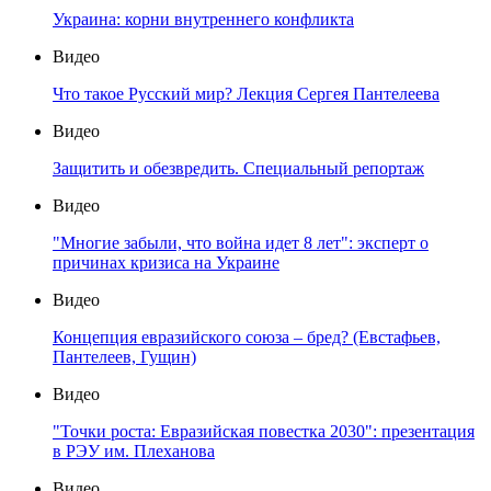
Украина: корни внутреннего конфликта
Видео
Что такое Русский мир? Лекция Сергея Пантелеева
Видео
Защитить и обезвредить. Специальный репортаж
Видео
"Многие забыли, что война идет 8 лет": эксперт о
причинах кризиса на Украине
Видео
Концепция евразийского союза – бред? (Евстафьев,
Пантелеев, Гущин)
Видео
"Точки роста: Евразийская повестка 2030": презентация
в РЭУ им. Плеханова
Видео