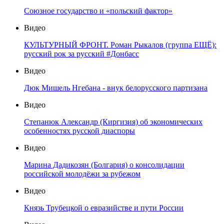
Союзное государство и «польский фактор»
Видео
КУЛЬТУРНЫЙ ФРОНТ. Роман Рыкалов (группа ЕЩЁ):
русский рок за русский #Донбасс
Видео
Дюк Мишель Нгебана - внук белорусского партизана
Видео
Степанюк Александр (Киргизия) об экономических
особенностях русской диаспоры
Видео
Марина Дадикозян (Болгария) о консолидации
российской молодёжи за рубежом
Видео
Князь Трубецкой о евразийстве и пути России