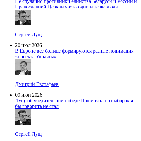
Не случайно противники единства Беларуси и России и
Православной Церкви часто одни и те же люди
Сергей Лущ
20 июл 2026
В Европе все больше формируются разные понимания
«проекта Украина»
Дмитрий Евстафьев
09 июн 2026
Лущ: об убедительной победе Пашиняна на выборах я
бы говорить не стал
Сергей Лущ