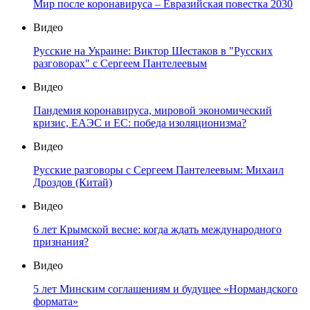
Мир после коронавируса – Евразийская повестка 2030
Видео
Русские на Украине: Виктор Шестаков в "Русских
разговорах" с Сергеем Пантелеевым
Видео
Пандемия коронавируса, мировой экономический
кризис, ЕАЭС и ЕС: победа изоляционизма?
Видео
Русские разговоры с Сергеем Пантелеевым: Михаил
Дроздов (Китай)
Видео
6 лет Крымской весне: когда ждать международного
признания?
Видео
5 лет Минским соглашениям и будущее «Нормандского
формата»