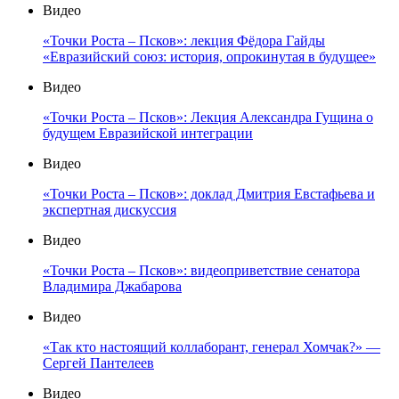
Видео
«Точки Роста – Псков»: лекция Фёдора Гайды
«Евразийский союз: история, опрокинутая в будущее»
Видео
«Точки Роста – Псков»: Лекция Александра Гущина о
будущем Евразийской интеграции
Видео
«Точки Роста – Псков»: доклад Дмитрия Евстафьева и
экспертная дискуссия
Видео
«Точки Роста – Псков»: видеоприветствие сенатора
Владимира Джабарова
Видео
«Так кто настоящий коллаборант, генерал Хомчак?» —
Сергей Пантелеев
Видео