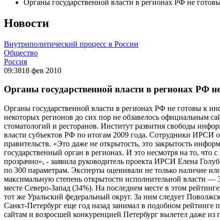
Органы государственной власти в регионах РФ не гото
Новости
Внутриполитический процесс в России
Общество
Россия
09:38
18 фев 2010
Органы государственной власти в регионах РФ 
Органы государственной власти в регионах РФ не готовы к ин
некоторых регионов до сих пор не обзавелось официальным са
стоматологий и ресторанов. Институт развития свободы инфо
власти субъектов РФ по итогам 2009 года. Сотрудники ИРСИ 
правительств. «Это даже не открытость, это закрытость информ
государственный орган в регионах. И это несмотря на то, что 
прозрачно», - заявила руководитель проекта ИРСИ Елена Голу
по 300 параметрам. Эксперты оценивали не только наличие или
максимальную степень открытости исполнительной власти — 3
месте Северо-Запад (34%). На последнем месте в этом рейтинге
тот же Уральский федеральный округ. За ним следует Поволжс
Санкт-Петербург еще год назад занимал в подобном рейтинге п
сайтам и возросшей конкуренцией Петербург вылетел даже из п