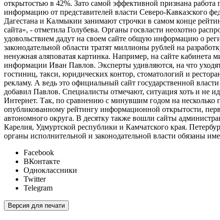
открытостью в 42%. Зато самой эффективной признана работа
информацию от представителей власти Северо-Кавказского фед
Дагестана и Калмыкии занимают строчки в самом конце рейтин
сайта», - отметила Голубева. Органы госвласти неохотно распр
удовольствием дадут на своем сайте общую информацию о реги
законодательной области тратят миллионы рублей на разработку
ненужная аляповатая картинка. Например, на сайте кабинета 
информации Иван Павлов. Эксперты удивляются, на что уходят
гостиниц, такси, юридических контор, стоматологий и рестора
рекламу. А ведь это официальный сайт государственной власти 
добавил Павлов. Специалисты отмечают, ситуация хоть и не ид
Интернет. Так, по сравнению с минувшим годом на несколько 
опубликованному рейтингу информационной открытости, перв
автономного округа. В десятку также вошли сайты администра
Карелия, Удмуртской республики и Камчатского края. Петербург
органы исполнительной и законодательной власти обязаны имет
Facebook
ВКонтакте
Одноклассники
Twitter
Telegram
Версия для печати