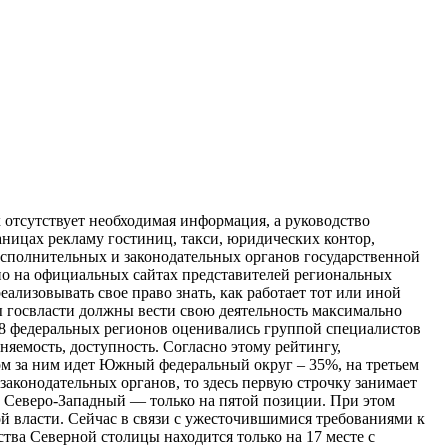
 отсутствует необходимая информация, а руководство
ницах рекламу гостиниц, такси, юридических контор,
сполнительных и законодательных органов государственной
но на официальных сайтах представителей региональных
еализовывать свое право знать, как работает тот или иной
аны госвласти должны вести свою деятельность максимально
и 8 федеральных регионов оценивались группой специалистов
няемость, доступность. Согласно этому рейтингу,
м за ним идет Южный федеральный округ – 35%, на третьем
законодательных органов, то здесь первую строчку занимает
а Северо-Западный — только на пятой позиции. При этом
ой власти. Сейчас в связи с ужесточившимися требованиями к
тва Северной столицы находится только на 17 месте с