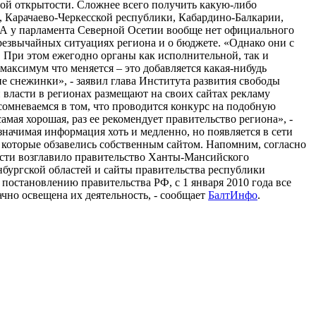
ой открытости. Сложнее всего получить какую-либо
, Карачаево-Черкесской республики, Кабардино-Балкарии,
. А у парламента Северной Осетии вообще нет официального
чрезвычайных ситуациях региона и о бюджете. «Однако они с
 При этом ежегодно органы как исполнительной, так и
максимум что меняется – это добавляется какая-нибудь
 снежинки», - заявил глава Института развития свободы
власти в регионах размещают на своих сайтах рекламу
 сомневаемся в том, что проводится конкурс на подобную
амая хорошая, раз ее рекомендует правительство региона», -
значимая информация хоть и медленно, но появляется в сети
, которые обзавелись собственным сайтом. Напомним, согласно
сти возглавило правительство Ханты-Мансийского
бургской областей и сайты правительства республики
 постановлению правительства РФ, с 1 января 2010 года все
чно освещена их деятельность, - сообщает
БалтИнфо
.