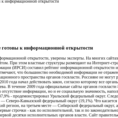
вы к информационной открытости
не готовы к информационной открытости
формационной открытости, уверены эксперты. На многих сайтах
йтом. При этом властные структуры размещают на Интернет-стра
рмации (ИРСИ) составил рейтинг информационной открытости и
отмечают, что большинство необходимой информации не отраже
ационного пространства органов госвласти. Россияне не могут р
с 2010 года начал действовать закон, согласно которому все орг
бева. В течение 2009 года официальные сайты органов госвласт
 отсутствие информации, но и ее социальную значимость, напол
7,9% - продемонстрировал Уральский федеральный округ. Следо
 — Северо-Кавказский федеральный округ (19,1%). Что касается 
кий регион, на третьем месте — Сибирский федеральный округ, 
ервые строчки - как по исполнительной, так и по законодательн
ервой десятки исполнительных органов власти. Сайт правительс