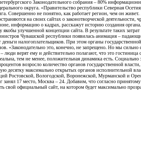
 петербургского Законодательного собрания – 80% информационн
ерального округа. «Правительство республики Северная Осетия
га. Совершенно не понятно, как работает регион, чем он живет
остраняются на своих сайтах о законотворческой деятельности, 
оне, информацию о кадрах, расскажут историю создания органа.
 якобы улучшенной концепции сайта. В результате таких затрат 
министров Чувашской республики появилась анимация – падающие
 деньги налогоплательщиков. При этом органы государственной 
нов. «Законодательно это, конечно, не запрещено. Но мы сильно
– люди верят ему и действительно полагают, что это гостиница с
еальна, тем не менее, положительная динамика есть. Социально 
процентов возросло количество органов государственной власти
ую десятку максимально открытых органов исполнительной вла
ций Ростовской, Вологодской, Воронежской, Мурманской и Орен
 занял 17 место, Москва – 24. Добавим, что согласно принятому
ь свой официальный сайт, на котором будет максимально прозра