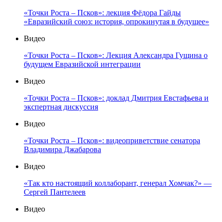
«Точки Роста – Псков»: лекция Фёдора Гайды
«Евразийский союз: история, опрокинутая в будущее»
Видео
«Точки Роста – Псков»: Лекция Александра Гущина о
будущем Евразийской интеграции
Видео
«Точки Роста – Псков»: доклад Дмитрия Евстафьева и
экспертная дискуссия
Видео
«Точки Роста – Псков»: видеоприветствие сенатора
Владимира Джабарова
Видео
«Так кто настоящий коллаборант, генерал Хомчак?» —
Сергей Пантелеев
Видео