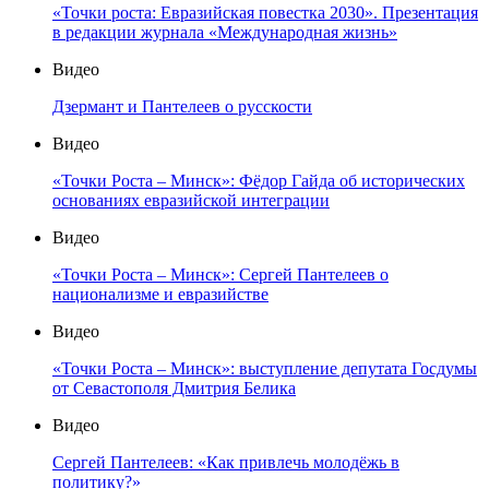
«Точки роста: Евразийская повестка 2030». Презентация
в редакции журнала «Международная жизнь»
Видео
Дзермант и Пантелеев о русскости
Видео
«Точки Роста – Минск»: Фёдор Гайда об исторических
основаниях евразийской интеграции
Видео
«Точки Роста – Минск»: Сергей Пантелеев о
национализме и евразийстве
Видео
«Точки Роста – Минск»: выступление депутата Госдумы
от Севастополя Дмитрия Белика
Видео
Сергей Пантелеев: «Как привлечь молодёжь в
политику?»