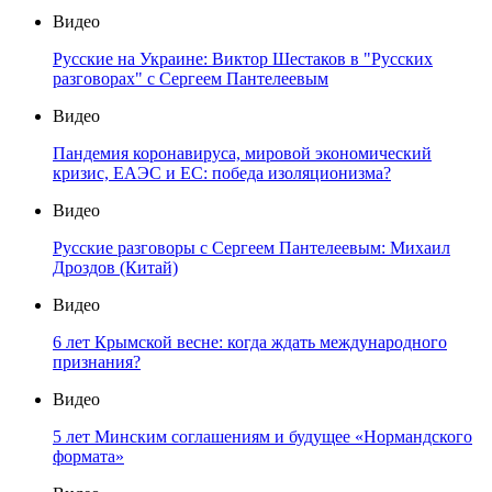
Видео
Русские на Украине: Виктор Шестаков в "Русских
разговорах" с Сергеем Пантелеевым
Видео
Пандемия коронавируса, мировой экономический
кризис, ЕАЭС и ЕС: победа изоляционизма?
Видео
Русские разговоры с Сергеем Пантелеевым: Михаил
Дроздов (Китай)
Видео
6 лет Крымской весне: когда ждать международного
признания?
Видео
5 лет Минским соглашениям и будущее «Нормандского
формата»