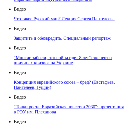
Видео
Что такое Русский мир? Лекция Сергея Пантелеева
Видео
Защитить и обезвредить. Специальный репортаж
Видео
"Многие забыли, что война идет 8 лет": эксперт о
причинах кризиса на Украине
Видео
Концепция евразийского союза – бред? (Евстафьев,
Пантелеев, Гущин)
Видео
"Точки роста: Евразийская повестка 2030": презентация
в РЭУ им. Плеханова
Видео