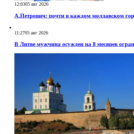
12:03
05 авг 2026
А.Петрович: почти в каждом молдавском горо
11:27
05 авг 2026
В Литве мужчина осужден на 8 месяцев огра