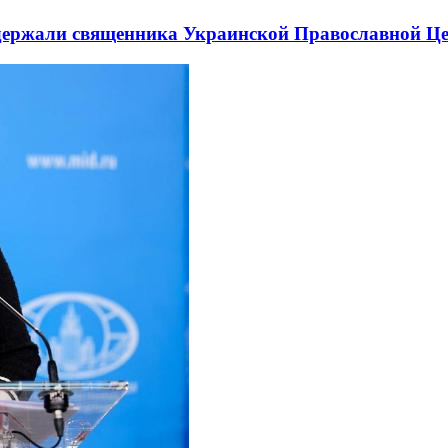
держали священника Украинской Православной Ц