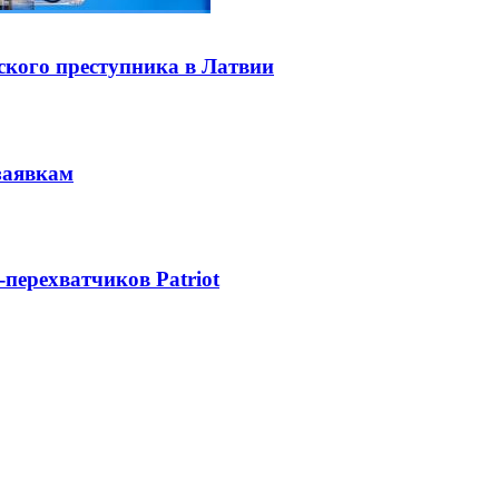
ского преступника в Латвии
заявкам
-перехватчиков Patriot