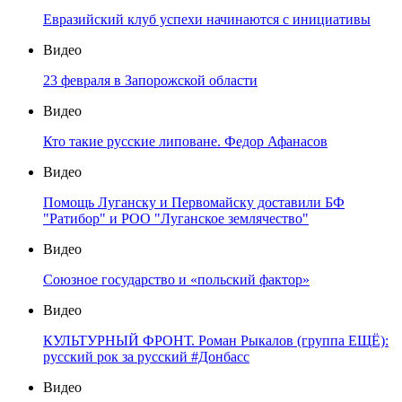
Евразийский клуб успехи начинаются с инициативы
Видео
23 февраля в Запорожской области
Видео
Кто такие русские липоване. Федор Афанасов
Видео
Помощь Луганску и Первомайску доставили БФ
"Ратибор" и РОО "Луганское землячество"
Видео
Союзное государство и «польский фактор»
Видео
КУЛЬТУРНЫЙ ФРОНТ. Роман Рыкалов (группа ЕЩЁ):
русский рок за русский #Донбасс
Видео