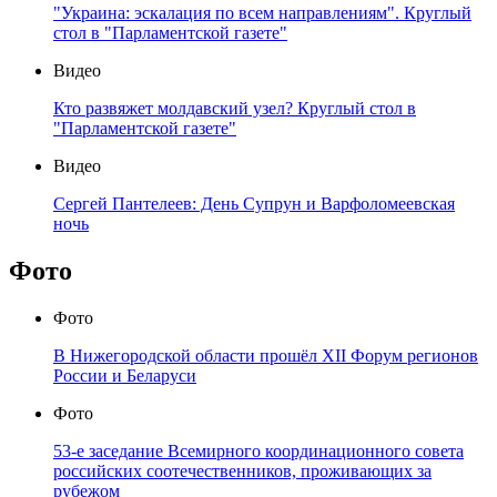
"Украина: эскалация по всем направлениям". Круглый
стол в "Парламентской газете"
Видео
Кто развяжет молдавский узел? Круглый стол в
"Парламентской газете"
Видео
Сергей Пантелеев: День Супрун и Варфоломеевская
ночь
Фото
Фото
В Нижегородской области прошёл XII Форум регионов
России и Беларуси
Фото
53-е заседание Всемирного координационного совета
российских соотечественников, проживающих за
рубежом