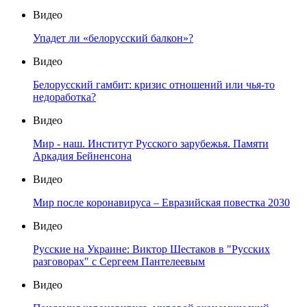
Видео
Упадет ли «белорусский балкон»?
Видео
Белорусский гамбит: кризис отношений или чья-то
недоработка?
Видео
Мир - наш. Институт Русского зарубежья. Памяти
Аркадия Бейненсона
Видео
Мир после коронавируса – Евразийская повестка 2030
Видео
Русские на Украине: Виктор Шестаков в "Русских
разговорах" с Сергеем Пантелеевым
Видео