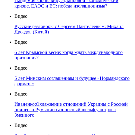
Пандемия коронавируса, мировой экономический
кризис, ЕАЭС и ЕС: победа изоляционизма?
Видео
Русские разговоры с Сергеем Пантелеевым: Михаил
Дроздов (Китай)
Видео
6 лет Крымской весне: когда ждать международного
признания?
Видео
5 лет Минским соглашениям и будущее «Нормандского
формата»
Видео
Иваненко:Охлаждение отношений Украины с Россией
принесло Румынии газоносный шельф у острова
Змеиного
Видео