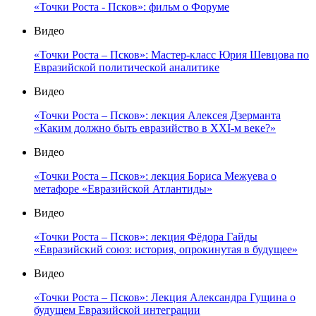
«Точки Роста - Псков»: фильм о Форуме
Видео
«Точки Роста – Псков»: Мастер-класс Юрия Шевцова по
Евразийской политической аналитике
Видео
«Точки Роста – Псков»: лекция Алексея Дзерманта
«Каким должно быть евразийство в XXI-м веке?»
Видео
«Точки Роста – Псков»: лекция Бориса Межуева о
метафоре «Евразийской Атлантиды»
Видео
«Точки Роста – Псков»: лекция Фёдора Гайды
«Евразийский союз: история, опрокинутая в будущее»
Видео
«Точки Роста – Псков»: Лекция Александра Гущина о
будущем Евразийской интеграции