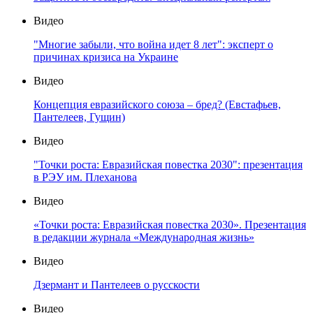
Видео
"Многие забыли, что война идет 8 лет": эксперт о
причинах кризиса на Украине
Видео
Концепция евразийского союза – бред? (Евстафьев,
Пантелеев, Гущин)
Видео
"Точки роста: Евразийская повестка 2030": презентация
в РЭУ им. Плеханова
Видео
«Точки роста: Евразийская повестка 2030». Презентация
в редакции журнала «Международная жизнь»
Видео
Дзермант и Пантелеев о русскости
Видео