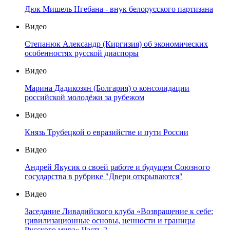
Дюк Мишель Нгебана - внук белорусского партизана
Видео
Степанюк Александр (Киргизия) об экономических
особенностях русской диаспоры
Видео
Марина Дадикозян (Болгария) о консолидации
российской молодёжи за рубежом
Видео
Князь Трубецкой о евразийстве и пути России
Видео
Андрей Якусик о своей работе и будущем Союзного
государства в рубрике "Двери открываются"
Видео
Заседание Ливадийского клуба «Возвращение к себе:
цивилизационные основы, ценности и границы
Русского мира» Часть 2.