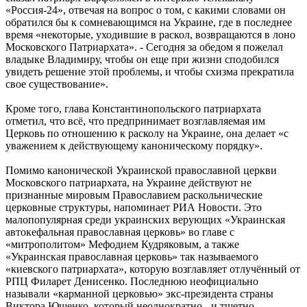
«Россия-24», отвечая на вопрос о том, с какими словами он
обратился бы к сомневающимся на Украине, где в последнее
время «некоторые, уходившие в раскол, возвращаются в лоно
Московского Патриархата». - Сегодня за обедом я пожелал
владыке Владимиру, чтобы он еще при жизни сподобился
увидеть решение этой проблемы, и чтобы схизма прекратила
свое существование».
Кроме того, глава Константинопольского патриархата
отметил, что всё, что предпринимает возглавляемая им
Церковь по отношению к расколу на Украине, она делает «с
уважением к действующему каноническому порядку».
Помимо канонической Украинской православной церкви
Московского патриархата, на Украине действуют не
признанные мировым Православием раскольнические
церковные структуры, напоминает РИА Новости. Это
малопопулярная среди украинских верующих «Украинская
автокефальная православная церковь» во главе с
«митрополитом» Мефодием Кудряковым, а также
«Украинская православная церковь» так называемого
«киевского патриархата», которую возглавляет отлучённый от
РПЦ Филарет Денисенко. Последнюю неофициально
называли «карманной церковью» экс-президента страны
Виктора Ющенко, который неоднократно - и тщетно -