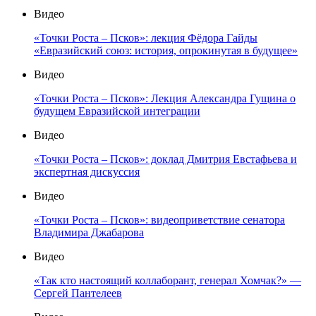
Видео
«Точки Роста – Псков»: лекция Фёдора Гайды
«Евразийский союз: история, опрокинутая в будущее»
Видео
«Точки Роста – Псков»: Лекция Александра Гущина о
будущем Евразийской интеграции
Видео
«Точки Роста – Псков»: доклад Дмитрия Евстафьева и
экспертная дискуссия
Видео
«Точки Роста – Псков»: видеоприветствие сенатора
Владимира Джабарова
Видео
«Так кто настоящий коллаборант, генерал Хомчак?» —
Сергей Пантелеев