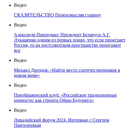
Видео
СКАЗИТЕЛЬСТВО Переосмысляя старину
Видео
Александр Приходько: Президент Беларуси А.Г.
Лукашенко одним из первых понял, что если проиграет
Россия, то на постсоветском пространстве проиграют
все
Видео
Михаил Дроздов: «Найти место соотечественников в
новом мире»
Видео
Преображенский клуб. «Российские традиционные
ценности: как строить Образ Будущего»
Видео
Ливадийский форум 2024. Интервью с Сергеем
Пантелеевым