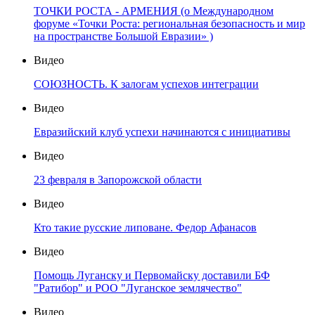
ТОЧКИ РОСТА - АРМЕНИЯ (о Международном
форуме «Точки Роста: региональная безопасность и мир
на пространстве Большой Евразии» )
Видео
СОЮЗНОСТЬ. К залогам успехов интеграции
Видео
Евразийский клуб успехи начинаются с инициативы
Видео
23 февраля в Запорожской области
Видео
Кто такие русские липоване. Федор Афанасов
Видео
Помощь Луганску и Первомайску доставили БФ
"Ратибор" и РОО "Луганское землячество"
Видео