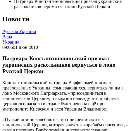
Патриарх Константинопольский призвал украинских
раскольников вернуться в лоно Русской Церкви
Новости
Русская Украина
Вера
Украина
09:06
01 июн 2010
Патриарх Константинопольский призвал
украинских раскольников вернуться в лоно
Русской Церкви
Константинопольский патриарх Варфоломей призвал
православных Украины, сомневающихся, вернуться ли им в
лоно Московского Патриархата, «присоединиться к
канонической Церкви», и выразил надежду, что проблема
церковного раскола в стране будет решена ещё при
митрополите Киевском и всея Украины Владимире.
«Пускай они не колеблются, но присоединяются к
канонической Церкви, которая является кораблём спасения», -
сказал патриарх Варфоломей в интервью телеканалу