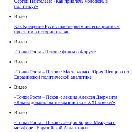
Сергей Пантелеев: «Как привлечь молодёжь в
политику?»
Видео
Как Крещение Руси стало первым интеграционным
проектом в истории славян
Видео
«Точки Роста - Псков»: фильм о Форуме
Видео
«Точки Роста – Псков»: Мастер-класс Юрия Шевцова по
Евразийской политической аналитике
Видео
«Точки Роста – Псков»: лекция Алексея Дзерманта
«Каким должно быть евразийство в XXI-м веке?»
Видео
«Точки Роста – Псков»: лекция Бориса Межуева о
метафоре «Евразийской Атлантиды»