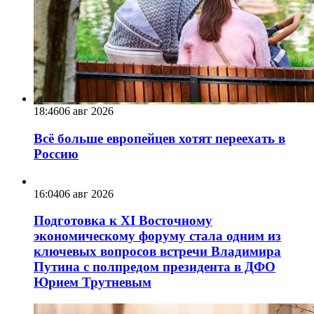
18:46
06 авг 2026
Всё больше европейцев хотят переехать в
Россию
16:04
06 авг 2026
Подготовка к XI Восточному
экономическому форуму стала одним из
ключевых вопросов встречи Владимира
Путина с полпредом президента в ДФО
Юрием Трутневым