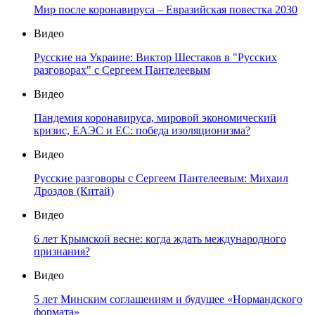
Мир после коронавируса – Евразийская повестка 2030
Видео
Русские на Украине: Виктор Шестаков в "Русских
разговорах" с Сергеем Пантелеевым
Видео
Пандемия коронавируса, мировой экономический
кризис, ЕАЭС и ЕС: победа изоляционизма?
Видео
Русские разговоры с Сергеем Пантелеевым: Михаил
Дроздов (Китай)
Видео
6 лет Крымской весне: когда ждать международного
признания?
Видео
5 лет Минским соглашениям и будущее «Нормандского
формата»