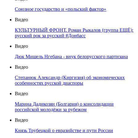
Союзное государство и «польский фактор»
Видео
КУЛЬТУРНЫЙ ФРОНТ. Роман Рыкалов (группа ЕЩЁ):
русский рок за русский #Донбасс
Видео
Дюк Мишель Нгебана - внук белорусского партизана
Видео
Степанюк Александр (Киргизия) об экономических
особенностях русской диаспоры
Видео
Марина Дадикозян (Болгария) о консолидации
российской молодёжи за рубежом
Видео
Князь Трубецкой о евразийстве и пути России