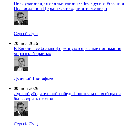
Не случайно противники единства Беларуси и России и
Православной Церкви часто одни и те же люди
Сергей Лущ
20 июл 2026
В Европе все больше формируются разные понимания
«проекта Украина»
Дмитрий Евстафьев
09 июн 2026
Лущ: об убедительной победе Пашиняна на выборах я
бы говорить не стал
Сергей Лущ