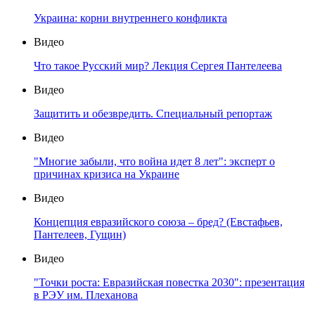
Украина: корни внутреннего конфликта
Видео
Что такое Русский мир? Лекция Сергея Пантелеева
Видео
Защитить и обезвредить. Специальный репортаж
Видео
"Многие забыли, что война идет 8 лет": эксперт о
причинах кризиса на Украине
Видео
Концепция евразийского союза – бред? (Евстафьев,
Пантелеев, Гущин)
Видео
"Точки роста: Евразийская повестка 2030": презентация
в РЭУ им. Плеханова