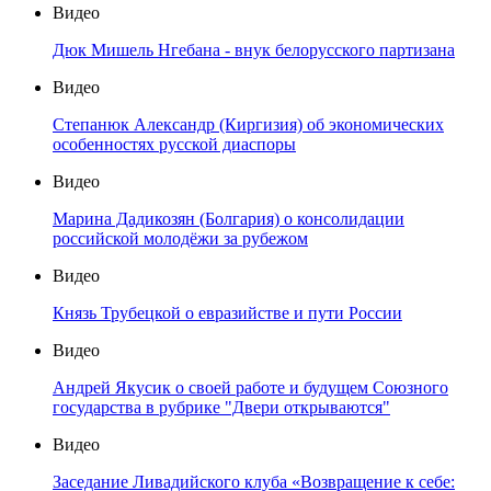
Видео
Дюк Мишель Нгебана - внук белорусского партизана
Видео
Степанюк Александр (Киргизия) об экономических
особенностях русской диаспоры
Видео
Марина Дадикозян (Болгария) о консолидации
российской молодёжи за рубежом
Видео
Князь Трубецкой о евразийстве и пути России
Видео
Андрей Якусик о своей работе и будущем Союзного
государства в рубрике "Двери открываются"
Видео
Заседание Ливадийского клуба «Возвращение к себе: