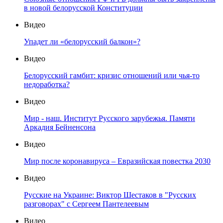
в новой белорусской Конституции
Видео
Упадет ли «белорусский балкон»?
Видео
Белорусский гамбит: кризис отношений или чья-то
недоработка?
Видео
Мир - наш. Институт Русского зарубежья. Памяти
Аркадия Бейненсона
Видео
Мир после коронавируса – Евразийская повестка 2030
Видео
Русские на Украине: Виктор Шестаков в "Русских
разговорах" с Сергеем Пантелеевым
Видео