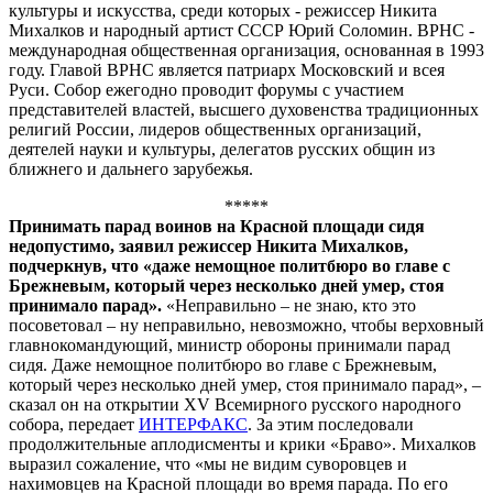
культуры и искусства, среди которых - режиссер Никита
Михалков и народный артист СССР Юрий Соломин. ВРНС -
международная общественная организация, основанная в 1993
году. Главой ВРНС является патриарх Московский и всея
Руси. Собор ежегодно проводит форумы с участием
представителей властей, высшего духовенства традиционных
религий России, лидеров общественных организаций,
деятелей науки и культуры, делегатов русских общин из
ближнего и дальнего зарубежья.
*****
Принимать парад воинов на Красной площади сидя
недопустимо, заявил режиссер Никита Михалков,
подчеркнув, что «даже немощное политбюро во главе с
Брежневым, который через несколько дней умер, стоя
принимало парад».
«Неправильно – не знаю, кто это
посоветовал – ну неправильно, невозможно, чтобы верховный
главнокомандующий, министр обороны принимали парад
сидя. Даже немощное политбюро во главе с Брежневым,
который через несколько дней умер, стоя принимало парад», –
сказал он на открытии XV Всемирного русского народного
собора, передает
ИНТЕРФАКС
. За этим последовали
продолжительные аплодисменты и крики «Браво». Михалков
выразил сожаление, что «мы не видим суворовцев и
нахимовцев на Красной площади во время парада. По его