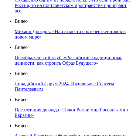
Россия, то на постсоветском пространстве проиграют
все
Видео
Михаил Дроздов: «Найти место соотечественников в
новом мире»
Видео
Преображенский клуб. «Российские традиционные
ценности: как строить Образ Будущего»
Видео
Ливадийский форум 2024. Интервью с Сергеем
Пантелеевым
Видео
Презентация доклада «Точки Роста: мир России – мир
Евразии»
Видео
Алексей Дзермант о философии, политике и русском