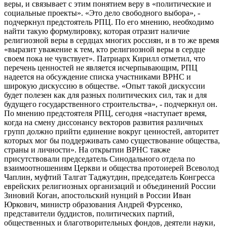
веры, и связывает с этим понятием веру в «политические и
социальные проекты». «Это дело свободного выбора», -
подчеркнул предстоятель РПЦ. По его мнению, необходимо
найти такую формулировку, которая отразит наличие
религиозной веры в сердцах многих россиян, и в то же время
«выразит уважение к тем, кто религиозной веры в сердце
своем пока не чувствует». Патриарх Кирилл отметил, что
перечень ценностей не является исчерпывающим, РПЦ
надеется на обсуждение списка участниками ВРНС и
широкую дискуссию в обществе. «Опыт такой дискуссии
будет полезен как для разных политических сил, так и для
будущего государственного строительства», - подчеркнул он.
По мнению предстоятеля РПЦ, сегодня «наступает время,
когда на смену диссонансу векторов развития различных
групп должно прийти единение вокруг ценностей, авторитет
которых мог бы поддерживать само существование общества,
страны и личности». На открытии ВРНС также
присутствовали председатель Синодального отдела по
взаимоотношениям Церкви и общества протоиерей Всеволод
Чаплин, муфтий Талгат Таджутдин, председатель Конгресса
еврейских религиозных организаций и объединений России
Зиновий Коган, апостольский нунций в России Иван
Юркович, министр образования Андрей Фурсенко,
представители буддистов, политических партий,
общественных и благотворительных фондов, деятели науки,