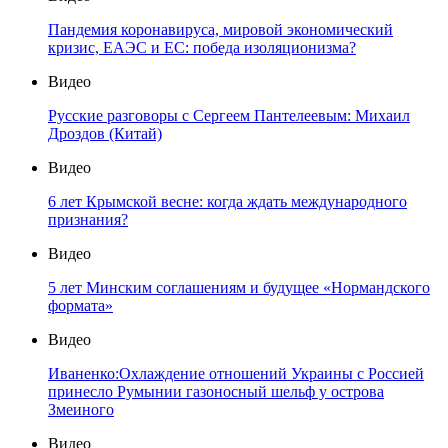
Пандемия коронавируса, мировой экономический
кризис, ЕАЭС и ЕС: победа изоляционизма?
Видео
Русские разговоры с Сергеем Пантелеевым: Михаил
Дроздов (Китай)
Видео
6 лет Крымской весне: когда ждать международного
признания?
Видео
5 лет Минским соглашениям и будущее «Нормандского
формата»
Видео
Иваненко:Охлаждение отношений Украины с Россией
принесло Румынии газоносный шельф у острова
Змеиного
Видео