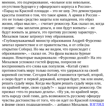
мнению, это подчеркивание, «вольное или невольное,
отсутствия будущего у офицерского корпуса в России».
«Парад на Красной площади – это не шоу. Это демонстрация
красоты понятия о том, что такое армия. А армия в России –
это не только средство защиты или нападения, это образ
жизни, образ мысли», – считает режиссер. Как сказал он, когда
говорят: «мы заплатим деньги, и они будут воевать» – не
будут воевать за деньги, это противу русскому характеру».
Михалков также затронул тему образования.
«Глубокоуважаемый министр образования Андрей Фурсенко
зачитал приветствие и от правительства, и от себя (на
открытии Собора). Но мы же видим, что происходит с
образованием», – сказал он. Эта фраза вызвала бурные
овации. Некоторые выкрикивали: «Фурсенко долой!» На это
Михалков успокоил гостей форума, попросив не
воспринимать его слова как популизм. «Китай сумел
противостоять миру только потому, что удержался на своей
корневой системе. Сегодня Китай становится третьей, второй,
а скоро будет и первой державой, которая будет, так или иначе,
решать судьбу мира. Когда мы будем решать судьбу мира или,
по крайней мере, свою судьбу?» – задал вопрос режиссер. Он
призвал «что-то реально делать». «Ну уж, по крайней мере,
петь народу свой гимн, дать возможность русскому офицеру
чувства достоинства от того, что он идет по Красной площади
в форме своих подразделений», – добавил Михалков.
ВЗГЛЯД