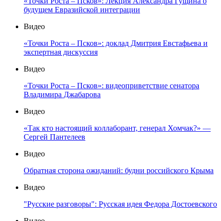
«Точки Роста – Псков»: Лекция Александра Гущина о
будущем Евразийской интеграции
Видео
«Точки Роста – Псков»: доклад Дмитрия Евстафьева и
экспертная дискуссия
Видео
«Точки Роста – Псков»: видеоприветствие сенатора
Владимира Джабарова
Видео
«Так кто настоящий коллаборант, генерал Хомчак?» —
Сергей Пантелеев
Видео
Обратная сторона ожиданий: будни российского Крыма
Видео
"Русские разговоры": Русская идея Федора Достоевского
Видео