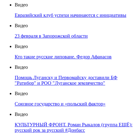
Видео
Евразийский клуб успехи начинаются с инициативы
Видео
23 февраля в Запорожской области
Видео
Кто такие русские липоване. Федор Афанасов
Видео
Помощь Луганску и Первомайску доставили БФ
"Ратибор" и РОО "Луганское землячество"
Видео
Союзное государство и «польский фактор»
Видео
КУЛЬТУРНЫЙ ФРОНТ. Роман Рыкалов (группа ЕЩЁ):
русский рок за русский #Донбасс