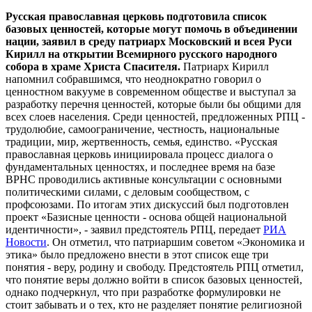
Русская православная церковь подготовила список
базовых ценностей, которые могут помочь в объединении
нации, заявил в среду патриарх Московский и всея Руси
Кирилл на открытии Всемирного русского народного
собора в храме Христа Спасителя.
Патриарх Кирилл
напомнил собравшимся, что неоднократно говорил о
ценностном вакууме в современном обществе и выступал за
разработку перечня ценностей, которые были бы общими для
всех слоев населения. Среди ценностей, предложенных РПЦ -
трудолюбие, самоограничение, честность, национальные
традиции, мир, жертвенность, семья, единство. «Русская
православная церковь инициировала процесс диалога о
фундаментальных ценностях, и последнее время на базе
ВРНС проводились активные консультации с основными
политическими силами, с деловым сообществом, с
профсоюзами. По итогам этих дискуссий был подготовлен
проект «Базисные ценности - основа общей национальной
идентичности», - заявил предстоятель РПЦ, передает
РИА
Новости
. Он отметил, что патриаршим советом «Экономика и
этика» было предложено внести в этот список еще три
понятия - веру, родину и свободу. Предстоятель РПЦ отметил,
что понятие веры должно войти в список базовых ценностей,
однако подчеркнул, что при разработке формулировки не
стоит забывать и о тех, кто не разделяет понятие религиозной