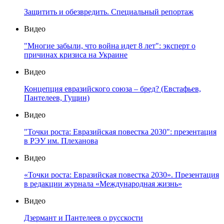
Защитить и обезвредить. Специальный репортаж
Видео
"Многие забыли, что война идет 8 лет": эксперт о
причинах кризиса на Украине
Видео
Концепция евразийского союза – бред? (Евстафьев,
Пантелеев, Гущин)
Видео
"Точки роста: Евразийская повестка 2030": презентация
в РЭУ им. Плеханова
Видео
«Точки роста: Евразийская повестка 2030». Презентация
в редакции журнала «Международная жизнь»
Видео
Дзермант и Пантелеев о русскости