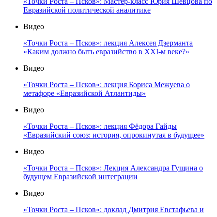
«Точки Роста – Псков»: Мастер-класс Юрия Шевцова по
Евразийской политической аналитике
Видео
«Точки Роста – Псков»: лекция Алексея Дзерманта
«Каким должно быть евразийство в XXI-м веке?»
Видео
«Точки Роста – Псков»: лекция Бориса Межуева о
метафоре «Евразийской Атлантиды»
Видео
«Точки Роста – Псков»: лекция Фёдора Гайды
«Евразийский союз: история, опрокинутая в будущее»
Видео
«Точки Роста – Псков»: Лекция Александра Гущина о
будущем Евразийской интеграции
Видео
«Точки Роста – Псков»: доклад Дмитрия Евстафьева и