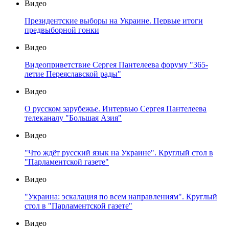
Видео
Президентские выборы на Украине. Первые итоги
предвыборной гонки
Видео
Видеоприветствие Сергея Пантелеева форуму "365-
летие Переяславской рады"
Видео
О русском зарубежье. Интервью Сергея Пантелеева
телеканалу "Большая Азия"
Видео
"Что ждёт русский язык на Украине". Круглый стол в
"Парламентской газете"
Видео
"Украина: эскалация по всем направлениям". Круглый
стол в "Парламентской газете"
Видео