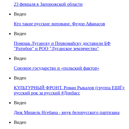
23 февраля в Запорожской области
Видео
Кто такие русские липоване. Федор Афанасов
Видео
Помощь Луганску и Первомайску доставили БФ
"Ратибор" и РОО "Луганское землячество"
Видео
Союзное государство и «польский фактор»
Видео
КУЛЬТУРНЫЙ ФРОНТ. Роман Рыкалов (группа ЕЩЁ):
русский рок за русский #Донбасс
Видео
Дюк Мишель Нгебана - внук белорусского партизана
Видео