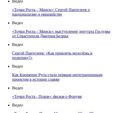
Видео
«Точки Роста – Минск»: Сергей Пантелеев о
национализме и евразийстве
Видео
«Точки Роста – Минск»: выступление депутата Госдумы
от Севастополя Дмитрия Белика
Видео
Сергей Пантелеев: «Как привлечь молодёжь в
политику?»
Видео
Как Крещение Руси стало первым интеграционным
проектом в истории славян
Видео
«Точки Роста - Псков»: фильм о Форуме
Видео