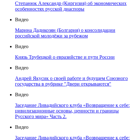
Степанюк Александр (Киргизия) об экономических
особенностях русской диаспоры
Видео
Марина Дадикозян (Болгария) о консолидации
российской молодёжи за рубежом
Видео
Князь Трубецкой о евразийстве и пути России
Видео
Андрей Якусик о своей работе и будущем Союзного
государства в рубрике "Двери открываются"
Видео
Заседание Ливадийского клуба «Возвращение к себе:
цивилизационные основы, ценности и границы
Русского мира» Часть 2.
Видео
Заседание Ливадийского клуба «Возвращение к себе: