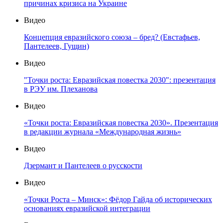
причинах кризиса на Украине
Видео
Концепция евразийского союза – бред? (Евстафьев,
Пантелеев, Гущин)
Видео
"Точки роста: Евразийская повестка 2030": презентация
в РЭУ им. Плеханова
Видео
«Точки роста: Евразийская повестка 2030». Презентация
в редакции журнала «Международная жизнь»
Видео
Дзермант и Пантелеев о русскости
Видео
«Точки Роста – Минск»: Фёдор Гайда об исторических
основаниях евразийской интеграции