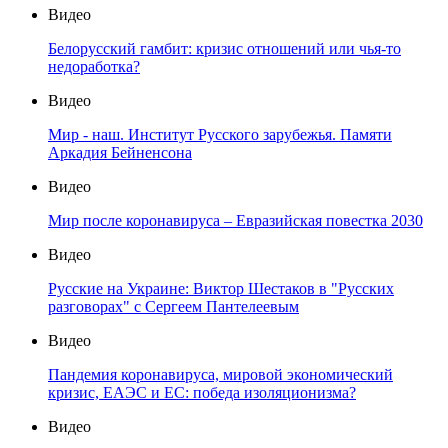
Видео
Белорусский гамбит: кризис отношений или чья-то
недоработка?
Видео
Мир - наш. Институт Русского зарубежья. Памяти
Аркадия Бейненсона
Видео
Мир после коронавируса – Евразийская повестка 2030
Видео
Русские на Украине: Виктор Шестаков в "Русских
разговорах" с Сергеем Пантелеевым
Видео
Пандемия коронавируса, мировой экономический
кризис, ЕАЭС и ЕС: победа изоляционизма?
Видео