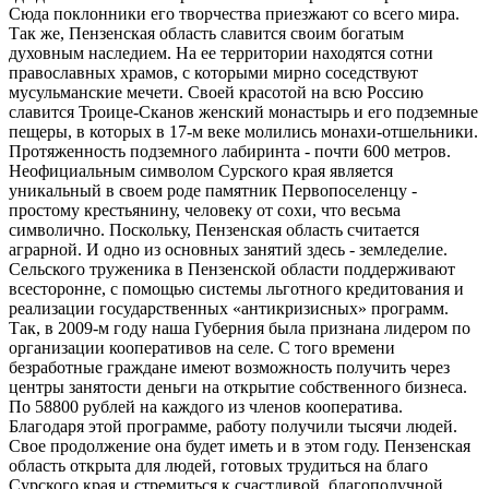
Сюда поклонники его творчества приезжают со всего мира.
Так же, Пензенская область славится своим богатым
духовным наследием. На ее территории находятся сотни
православных храмов, с которыми мирно соседствуют
мусульманские мечети. Своей красотой на всю Россию
славится Троице-Сканов женский монастырь и его подземные
пещеры, в которых в 17-м веке молились монахи-отшельники.
Протяженность подземного лабиринта - почти 600 метров.
Неофициальным символом Сурского края является
уникальный в своем роде памятник Первопоселенцу -
простому крестьянину, человеку от сохи, что весьма
символично. Поскольку, Пензенская область считается
аграрной. И одно из основных занятий здесь - земледелие.
Сельского труженика в Пензенской области поддерживают
всесторонне, с помощью системы льготного кредитования и
реализации государственных «антикризисных» программ.
Так, в 2009-м году наша Губерния была признана лидером по
организации кооперативов на селе. С того времени
безработные граждане имеют возможность получить через
центры занятости деньги на открытие собственного бизнеса.
По 58800 рублей на каждого из членов кооператива.
Благодаря этой программе, работу получили тысячи людей.
Свое продолжение она будет иметь и в этом году. Пензенская
область открыта для людей, готовых трудиться на благо
Сурского края и стремиться к счастливой, благополучной