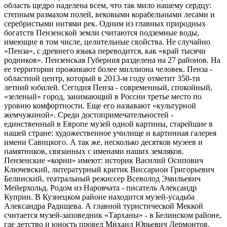
область щедро наделена всем, что так мило нашему сердцу:
степным размахом полей, вековыми корабельными лесами и
серебристыми нитями рек. Одним из главных природных
богатств Пензенской земли считаются подземные воды,
имеющие в том числе, целительные свойства. Не случайно
«Пенза», с древнего языка переводится, как «край тысячи
родников». Пензенская Губерния разделена на 27 районов. На
ее территории проживают более миллиона человек. Пенза -
областной центр, который в 2013-м году отметит 350-ти
летний юбилей. Сегодня Пенза - современный, спокойный,
«зеленый» город, занимающий в России третье место по
уровню комфортности. Еще его называют «культурной
жемчужиной». Среди достопримечательностей -
единственный в Европе музей одной картины, старейшие в
нашей стране: художественное училище и картинная галерея
имени Савицкого. А так же, несколько десятков музеев и
памятников, связанных с именами наших земляков.
Пензенские «корни» имеют: историк Василий Осипович
Ключевский, литературный критик Виссарион Григорьевич
Белинский, театральный режиссер Всеволод Эмильевич
Мейерхольд. Родом из Наровчата - писатель Александр
Куприн. В Кузнецком районе находится музей-усадьба
Александра Радищева. А главной туристической Меккой
считается музей-заповедник «Тарханы» - в Белинском районе,
где детство и юность провел Михаил Юрьевич Лермонтов.