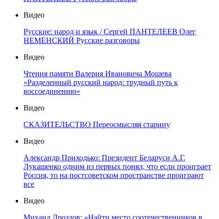
Видео
Русские: народ и язык / Сергей ПАНТЕЛЕЕВ Олег
НЕМЕНСКИЙ Русские разговоры
Видео
Чтения памяти Валерия Ивановича Мошева
«Разделенный русский народ: трудный путь к
воссоединению»
Видео
СКАЗИТЕЛЬСТВО Переосмысляя старину
Видео
Александр Приходько: Президент Беларуси А.Г.
Лукашенко одним из первых понял, что если проиграет
Россия, то на постсоветском пространстве проиграют
все
Видео
Михаил Дроздов: «Найти место соотечественников в