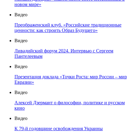
новом мире»
Видео
Преображенский клуб. «Российские традиционные
ценности: как строить Образ Будущего»
Видео
Ливадийский форум 2024. Интервью с Сергеем
Пантелеевым
Видео
Презентация доклада «Точки Роста: мир России – мир
Евразии»
Видео
Алексей Дзермант о философии, политике и русском
кино
Видео
К 79-й годовщине освобождения Украины