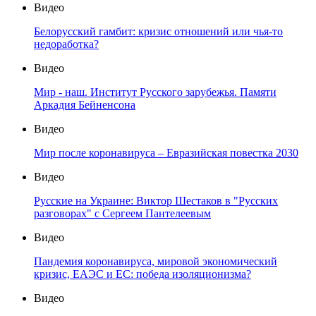
Видео
Белорусский гамбит: кризис отношений или чья-то
недоработка?
Видео
Мир - наш. Институт Русского зарубежья. Памяти
Аркадия Бейненсона
Видео
Мир после коронавируса – Евразийская повестка 2030
Видео
Русские на Украине: Виктор Шестаков в "Русских
разговорах" с Сергеем Пантелеевым
Видео
Пандемия коронавируса, мировой экономический
кризис, ЕАЭС и ЕС: победа изоляционизма?
Видео