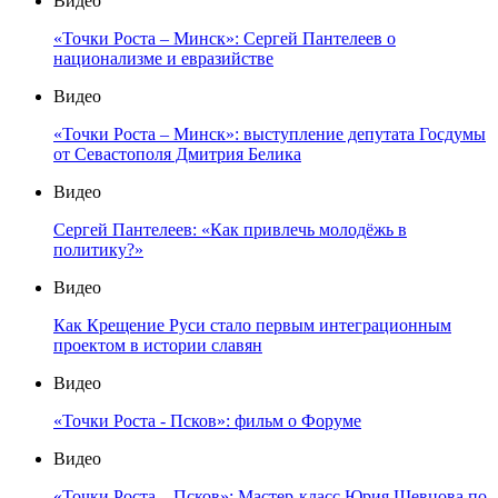
Видео
«Точки Роста – Минск»: Сергей Пантелеев о
национализме и евразийстве
Видео
«Точки Роста – Минск»: выступление депутата Госдумы
от Севастополя Дмитрия Белика
Видео
Сергей Пантелеев: «Как привлечь молодёжь в
политику?»
Видео
Как Крещение Руси стало первым интеграционным
проектом в истории славян
Видео
«Точки Роста - Псков»: фильм о Форуме
Видео
«Точки Роста – Псков»: Мастер-класс Юрия Шевцова по