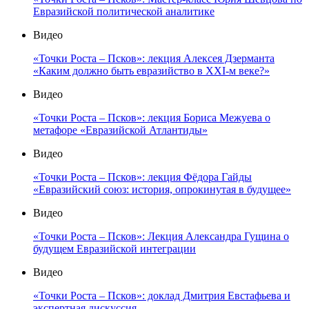
Евразийской политической аналитике
Видео
«Точки Роста – Псков»: лекция Алексея Дзерманта
«Каким должно быть евразийство в XXI-м веке?»
Видео
«Точки Роста – Псков»: лекция Бориса Межуева о
метафоре «Евразийской Атлантиды»
Видео
«Точки Роста – Псков»: лекция Фёдора Гайды
«Евразийский союз: история, опрокинутая в будущее»
Видео
«Точки Роста – Псков»: Лекция Александра Гущина о
будущем Евразийской интеграции
Видео
«Точки Роста – Псков»: доклад Дмитрия Евстафьева и
экспертная дискуссия