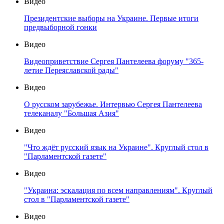
Видео
Президентские выборы на Украине. Первые итоги
предвыборной гонки
Видео
Видеоприветствие Сергея Пантелеева форуму "365-
летие Переяславской рады"
Видео
О русском зарубежье. Интервью Сергея Пантелеева
телеканалу "Большая Азия"
Видео
"Что ждёт русский язык на Украине". Круглый стол в
"Парламентской газете"
Видео
"Украина: эскалация по всем направлениям". Круглый
стол в "Парламентской газете"
Видео