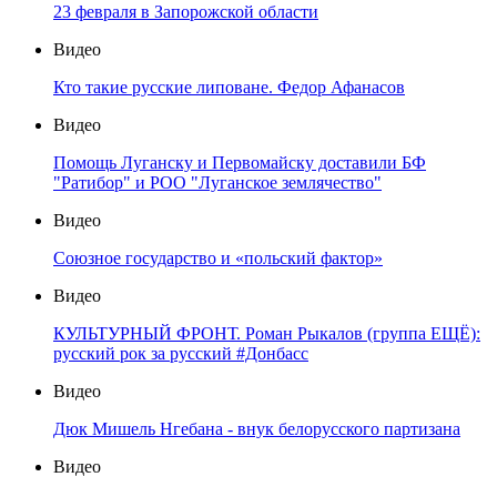
23 февраля в Запорожской области
Видео
Кто такие русские липоване. Федор Афанасов
Видео
Помощь Луганску и Первомайску доставили БФ
"Ратибор" и РОО "Луганское землячество"
Видео
Союзное государство и «польский фактор»
Видео
КУЛЬТУРНЫЙ ФРОНТ. Роман Рыкалов (группа ЕЩЁ):
русский рок за русский #Донбасс
Видео
Дюк Мишель Нгебана - внук белорусского партизана
Видео