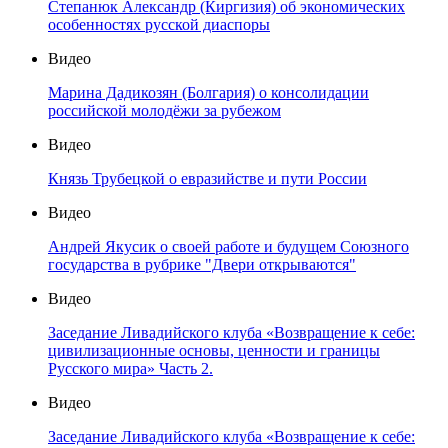
Степанюк Александр (Киргизия) об экономических
особенностях русской диаспоры
Видео
Марина Дадикозян (Болгария) о консолидации
российской молодёжи за рубежом
Видео
Князь Трубецкой о евразийстве и пути России
Видео
Андрей Якусик о своей работе и будущем Союзного
государства в рубрике "Двери открываются"
Видео
Заседание Ливадийского клуба «Возвращение к себе:
цивилизационные основы, ценности и границы
Русского мира» Часть 2.
Видео
Заседание Ливадийского клуба «Возвращение к себе: