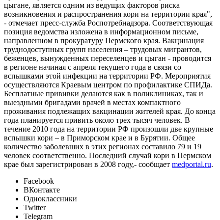
цыгане, является одним из ведущих факторов риска
возникновения и распространения кори на территории края",
- отмечает пресс-служба Роспотребнадзора. Соответствующая
позиция ведомства изложена в информационном письме,
направленном в прокуратуру Пермского края. Вакцинация
труднодоступных групп населения – трудовых мигрантов,
беженцев, вынужденных переселенцев и цыган - проводится
в регионе начиная с апреля текущего года в связи со
вспышками этой инфекции на территории РФ. Мероприятия
осуществляются Краевым центром по профилактике СПИДа.
Бесплатные прививки делаются как в поликлиниках, так и
выездными бригадами врачей в местах компактного
проживания подлежащих вакцинации жителей края. До конца
года планируется привить около трех тысяч человек. В
течение 2010 года на территории РФ произошли две крупные
вспышки кори – в Приморском крае и в Бурятии. Общее
количество заболевших в этих регионах составило 79 и 19
человек соответственно. Последний случай кори в Пермском
крае был зарегистрирован в 2008 году,- сообщает
medportal.ru
.
Facebook
ВКонтакте
Одноклассники
Twitter
Telegram