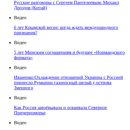
Русские разговоры с Сергеем Пантелеевым: Михаил
Дроздов (Китай)
Видео
6 лет Крымской весне: когда ждать международного
признания?
Видео
5 лет Минским соглашениям и будущее «Нормандского
формата»
Видео
Иваненко:Охлаждение отношений Украины с Россией
принесло Румынии газоносный шельф у острова
Змеиного
Видео
Как Россия завоёвывала и осваивала Северное
Причерноморье
Видео