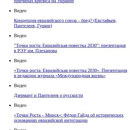
причинах кризиса на Украине
Видео
Концепция евразийского союза – бред? (Евстафьев,
Пантелеев, Гущин)
Видео
"Точки роста: Евразийская повестка 2030": презентация
в РЭУ им. Плеханова
Видео
«Точки роста: Евразийская повестка 2030». Презентация
в редакции журнала «Международная жизнь»
Видео
Дзермант и Пантелеев о русскости
Видео
«Точки Роста – Минск»: Фёдор Гайда об исторических
основаниях евразийской интеграции