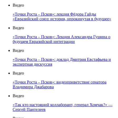
Видео
«Точки Роста – Псков»: лекция Фёдора Гайды
«Евразийский союз: история, опрокинутая в будущее»
Видео
«Точки Роста – Псков»: Лекция Александра Гущина о
будущем Евразийской интеграции
Видео
«Точки Роста – Псков»: доклад Дмитрия Евстафьева и
экспертная дискуссия
Видео
«Точки Роста – Псков»: видеоприветствие сенатора
Владимира Джабарова
Видео
«Так кто настоящий коллаборант, генерал Хомчак?» —
Сергей Пантелеев