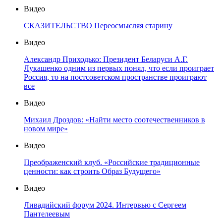
Видео
СКАЗИТЕЛЬСТВО Переосмысляя старину
Видео
Александр Приходько: Президент Беларуси А.Г.
Лукашенко одним из первых понял, что если проиграет
Россия, то на постсоветском пространстве проиграют
все
Видео
Михаил Дроздов: «Найти место соотечественников в
новом мире»
Видео
Преображенский клуб. «Российские традиционные
ценности: как строить Образ Будущего»
Видео
Ливадийский форум 2024. Интервью с Сергеем
Пантелеевым