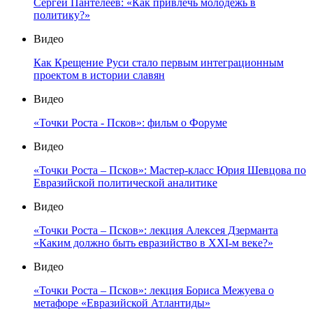
Сергей Пантелеев: «Как привлечь молодёжь в
политику?»
Видео
Как Крещение Руси стало первым интеграционным
проектом в истории славян
Видео
«Точки Роста - Псков»: фильм о Форуме
Видео
«Точки Роста – Псков»: Мастер-класс Юрия Шевцова по
Евразийской политической аналитике
Видео
«Точки Роста – Псков»: лекция Алексея Дзерманта
«Каким должно быть евразийство в XXI-м веке?»
Видео
«Точки Роста – Псков»: лекция Бориса Межуева о
метафоре «Евразийской Атлантиды»