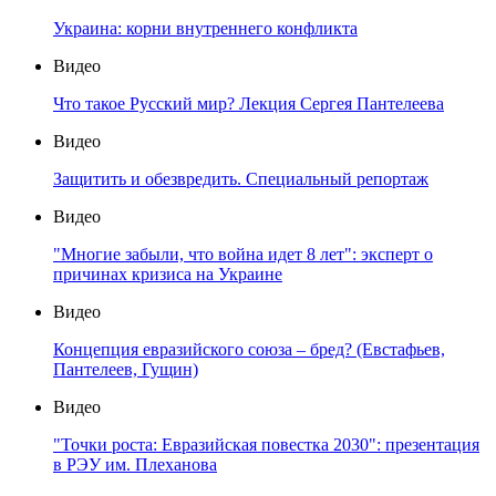
Украина: корни внутреннего конфликта
Видео
Что такое Русский мир? Лекция Сергея Пантелеева
Видео
Защитить и обезвредить. Специальный репортаж
Видео
"Многие забыли, что война идет 8 лет": эксперт о
причинах кризиса на Украине
Видео
Концепция евразийского союза – бред? (Евстафьев,
Пантелеев, Гущин)
Видео
"Точки роста: Евразийская повестка 2030": презентация
в РЭУ им. Плеханова