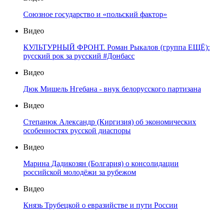
Союзное государство и «польский фактор»
Видео
КУЛЬТУРНЫЙ ФРОНТ. Роман Рыкалов (группа ЕЩЁ):
русский рок за русский #Донбасс
Видео
Дюк Мишель Нгебана - внук белорусского партизана
Видео
Степанюк Александр (Киргизия) об экономических
особенностях русской диаспоры
Видео
Марина Дадикозян (Болгария) о консолидации
российской молодёжи за рубежом
Видео
Князь Трубецкой о евразийстве и пути России