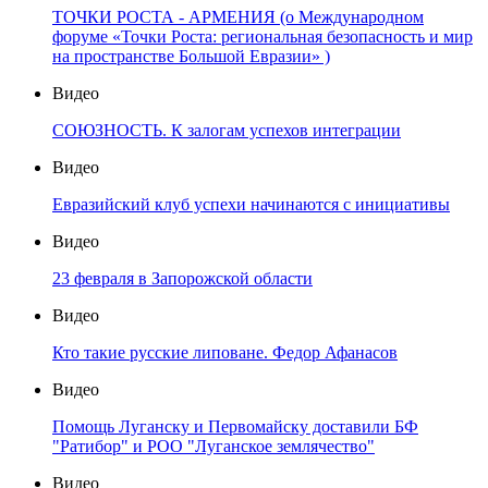
ТОЧКИ РОСТА - АРМЕНИЯ (о Международном
форуме «Точки Роста: региональная безопасность и мир
на пространстве Большой Евразии» )
Видео
СОЮЗНОСТЬ. К залогам успехов интеграции
Видео
Евразийский клуб успехи начинаются с инициативы
Видео
23 февраля в Запорожской области
Видео
Кто такие русские липоване. Федор Афанасов
Видео
Помощь Луганску и Первомайску доставили БФ
"Ратибор" и РОО "Луганское землячество"
Видео