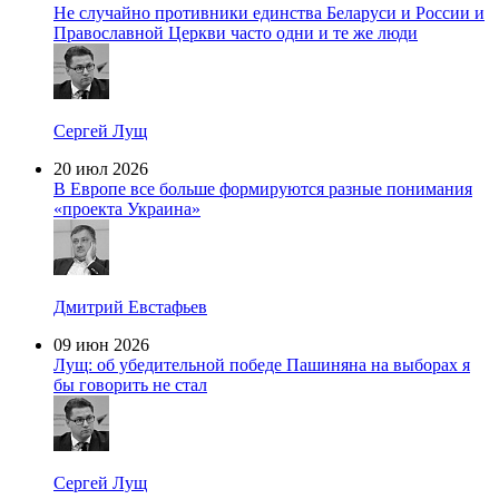
Не случайно противники единства Беларуси и России и
Православной Церкви часто одни и те же люди
Сергей Лущ
20 июл 2026
В Европе все больше формируются разные понимания
«проекта Украина»
Дмитрий Евстафьев
09 июн 2026
Лущ: об убедительной победе Пашиняна на выборах я
бы говорить не стал
Сергей Лущ