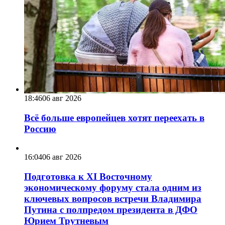
18:46
06 авг 2026
Всё больше европейцев хотят переехать в
Россию
16:04
06 авг 2026
Подготовка к XI Восточному
экономическому форуму стала одним из
ключевых вопросов встречи Владимира
Путина с полпредом президента в ДФО
Юрием Трутневым