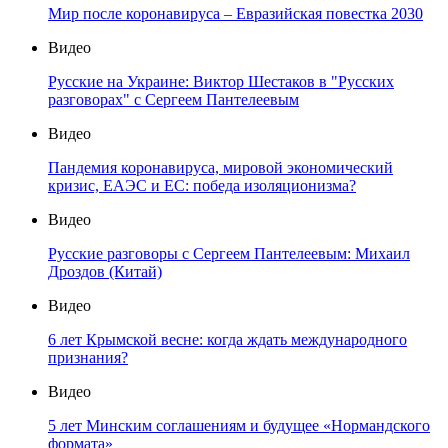
Мир после коронавируса – Евразийская повестка 2030
Видео
Русские на Украине: Виктор Шестаков в "Русских
разговорах" с Сергеем Пантелеевым
Видео
Пандемия коронавируса, мировой экономический
кризис, ЕАЭС и ЕС: победа изоляционизма?
Видео
Русские разговоры с Сергеем Пантелеевым: Михаил
Дроздов (Китай)
Видео
6 лет Крымской весне: когда ждать международного
признания?
Видео
5 лет Минским соглашениям и будущее «Нормандского
формата»