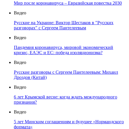
Мир после коронавируса – Евразийская повестка 2030
Видео
Русские на Украине: Виктор Шестаков в "Русских
разговорах" с Сергеем Пантелеевым
Видео
Пандемия коронавируса, мировой экономический
кризис, ЕАЭС и ЕС: победа изоляционизма?
Видео
Русские разговоры с Сергеем Пантелеевым: Михаил
Дроздов (Китай)
Видео
6 лет Крымской весне: когда ждать международного
признания?
Видео
5 лет Минским соглашениям и будущее «Нормандского
формата»