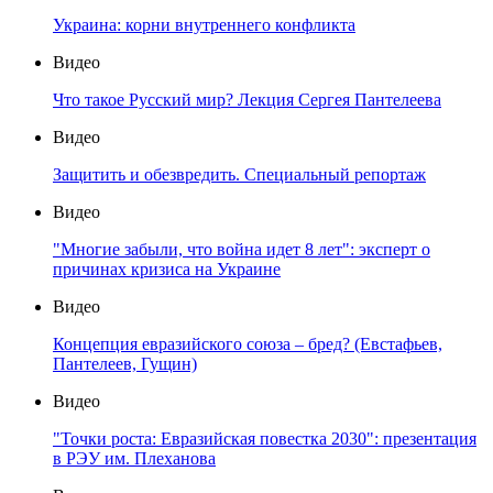
Украина: корни внутреннего конфликта
Видео
Что такое Русский мир? Лекция Сергея Пантелеева
Видео
Защитить и обезвредить. Специальный репортаж
Видео
"Многие забыли, что война идет 8 лет": эксперт о
причинах кризиса на Украине
Видео
Концепция евразийского союза – бред? (Евстафьев,
Пантелеев, Гущин)
Видео
"Точки роста: Евразийская повестка 2030": презентация
в РЭУ им. Плеханова