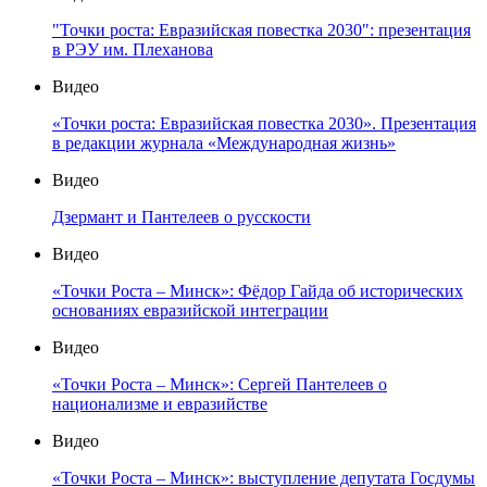
"Точки роста: Евразийская повестка 2030": презентация
в РЭУ им. Плеханова
Видео
«Точки роста: Евразийская повестка 2030». Презентация
в редакции журнала «Международная жизнь»
Видео
Дзермант и Пантелеев о русскости
Видео
«Точки Роста – Минск»: Фёдор Гайда об исторических
основаниях евразийской интеграции
Видео
«Точки Роста – Минск»: Сергей Пантелеев о
национализме и евразийстве
Видео
«Точки Роста – Минск»: выступление депутата Госдумы