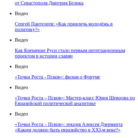
от Севастополя Дмитрия Белика
Видео
Сергей Пантелеев: «Как привлечь молодёжь в
политику?»
Видео
Как Крещение Руси стало первым интеграционным
проектом в истории славян
Видео
«Точки Роста - Псков»: фильм о Форуме
Видео
«Точки Роста – Псков»: Мастер-класс Юрия Шевцова по
Евразийской политической аналитике
Видео
«Точки Роста – Псков»: лекция Алексея Дзерманта
«Каким должно быть евразийство в XXI-м веке?»