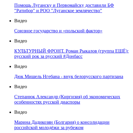
Помощь Луганску и Первомайску доставили БФ
"Ратибор" и РОО "Луганское землячество"
Видео
Союзное государство и «польский фактор»
Видео
КУЛЬТУРНЫЙ ФРОНТ. Роман Рыкалов (группа ЕЩЁ):
русский рок за русский #Донбасс
Видео
Дюк Мишель Нгебана - внук белорусского партизана
Видео
Степанюк Александр (Киргизия) об экономических
особенностях русской диаспоры
Видео
Марина Дадикозян (Болгария) о консолидации
российской молодёжи за рубежом