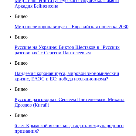
Мир - наш. Институт Русского зарубежья. Памяти
Аркадия Бейненсона
Видео
Мир после коронавируса – Евразийская повестка 2030
Видео
Русские на Украине: Виктор Шестаков в "Русских
разговорах" с Сергеем Пантелеевым
Видео
Пандемия коронавируса, мировой экономический
кризис, ЕАЭС и ЕС: победа изоляционизма?
Видео
Русские разговоры с Сергеем Пантелеевым: Михаил
Дроздов (Китай)
Видео
6 лет Крымской весне: когда ждать международного
признания?