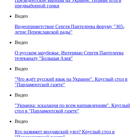
Президентские выборы на Украине. Первые итоги
предвыборной гонки
Видео
Видеоприветствие Сергея Пантелеева форуму "365-
летие Переяславской рады"
Видео
О русском зарубежье. Интервью Сергея Пантелеева
телеканалу "Большая Азия"
Видео
"Что ждёт русский язык на Украине". Круглый стол в
"Парламентской газете"
Видео
"Украина: эскалация по всем направлениям". Круглый
стол в "Парламентской газете"
Видео
Кто развяжет молдавский узел? Круглый стол в