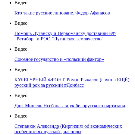
Видео
Кто такие русские липоване. Федор Афанасов
Видео
Помощь Луганску и Первомайску доставили БФ
"Ратибор" и РОО "Луганское землячество"
Видео
Союзное государство и «польский фактор»
Видео
КУЛЬТУРНЫЙ ФРОНТ. Роман Рыкалов (группа ЕЩЁ):
русский рок за русский #Донбасс
Видео
Дюк Мишель Нгебана - внук белорусского партизана
Видео
Степанюк Александр (Киргизия) об экономических
особенностях русской диаспоры