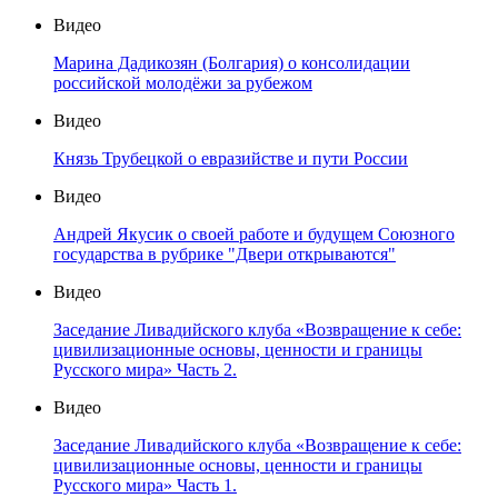
Видео
Марина Дадикозян (Болгария) о консолидации
российской молодёжи за рубежом
Видео
Князь Трубецкой о евразийстве и пути России
Видео
Андрей Якусик о своей работе и будущем Союзного
государства в рубрике "Двери открываются"
Видео
Заседание Ливадийского клуба «Возвращение к себе:
цивилизационные основы, ценности и границы
Русского мира» Часть 2.
Видео
Заседание Ливадийского клуба «Возвращение к себе:
цивилизационные основы, ценности и границы
Русского мира» Часть 1.