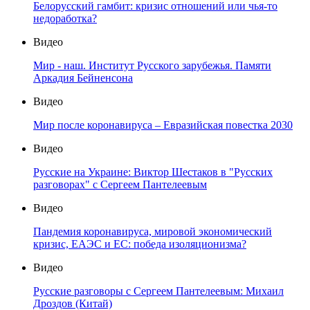
Белорусский гамбит: кризис отношений или чья-то
недоработка?
Видео
Мир - наш. Институт Русского зарубежья. Памяти
Аркадия Бейненсона
Видео
Мир после коронавируса – Евразийская повестка 2030
Видео
Русские на Украине: Виктор Шестаков в "Русских
разговорах" с Сергеем Пантелеевым
Видео
Пандемия коронавируса, мировой экономический
кризис, ЕАЭС и ЕС: победа изоляционизма?
Видео
Русские разговоры с Сергеем Пантелеевым: Михаил
Дроздов (Китай)