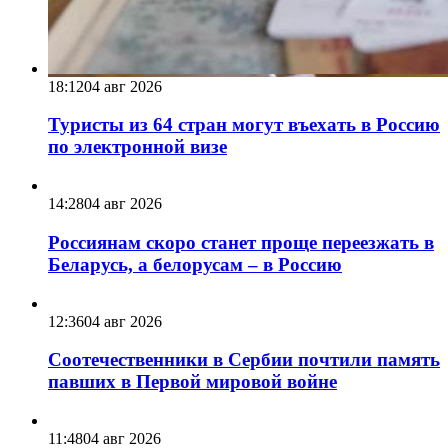
18:12
04 авг 2026
Туристы из 64 стран могут въехать в Россию
по электронной визе
14:28
04 авг 2026
Россиянам скоро станет проще переезжать в
Беларусь, а белорусам – в Россию
12:36
04 авг 2026
Соотечественники в Сербии почтили память
павших в Первой мировой войне
11:48
04 авг 2026