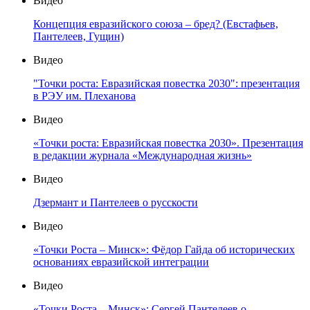
Видео
Концепция евразийского союза – бред? (Евстафьев,
Пантелеев, Гущин)
Видео
"Точки роста: Евразийская повестка 2030": презентация
в РЭУ им. Плеханова
Видео
«Точки роста: Евразийская повестка 2030». Презентация
в редакции журнала «Международная жизнь»
Видео
Дзермант и Пантелеев о русскости
Видео
«Точки Роста – Минск»: Фёдор Гайда об исторических
основаниях евразийской интеграции
Видео
«Точки Роста – Минск»: Сергей Пантелеев о