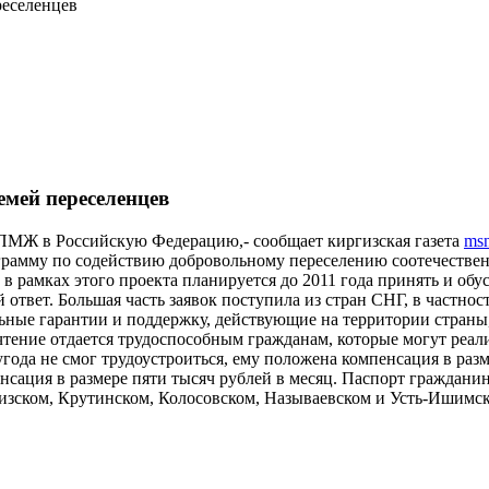
реселенцев
емей переселенцев
 ПМЖ в Российскую Федерацию,- сообщает киргизская газета
msn
грамму по содействию добровольному переселению соотечественн
 рамках этого проекта планируется до 2011 года принять и обус
ответ. Большая часть заявок поступила из стран СНГ, в частнос
льные гарантии и поддержку, действующие на территории страны
чтение отдается трудоспособным гражданам, которые могут реа
угода не смог трудоустроиться, ему положена компенсация в ра
нсация в размере пяти тысяч рублей в месяц. Паспорт граждани
изском, Крутинском, Колосовском, Называевском и Усть-Ишимск