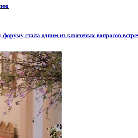
ссию
 форуму стала одним из ключевых вопросов встре