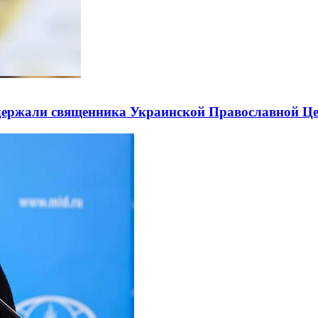
держали священника Украинской Православной Ц