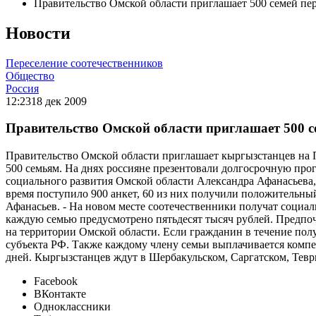
Правительство Омской области приглашает 500 семей пе
Новости
Переселение соотечественников
Общество
Россия
12:23
18 дек 2009
Правительство Омской области приглашает 500 с
Правительство Омской области приглашает кыргызстанцев на
500 семьям. На днях россияне презентовали долгосрочную про
социального развития Омской области Александра Афанасьева, в
время поступило 900 анкет, 60 из них получили положительный 
Афанасьев. - На новом месте соотечественники получат социа
каждую семью предусмотрено пятьдесят тысяч рублей. Предпо
на территории Омской области. Если гражданин в течение пол
субъекта РФ. Также каждому члену семьи выплачивается компе
дней. Кыргызстанцев ждут в Шербакульском, Саргатском, Тевр
Facebook
ВКонтакте
Одноклассники