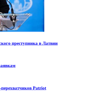
ского преступника в Латвии
заявкам
-перехватчиков Patriot