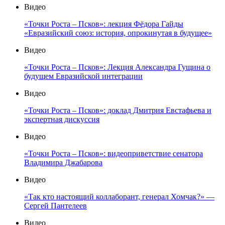
Видео
«Точки Роста – Псков»: лекция Фёдора Гайды
«Евразийский союз: история, опрокинутая в будущее»
Видео
«Точки Роста – Псков»: Лекция Александра Гущина о
будущем Евразийской интеграции
Видео
«Точки Роста – Псков»: доклад Дмитрия Евстафьева и
экспертная дискуссия
Видео
«Точки Роста – Псков»: видеоприветствие сенатора
Владимира Джабарова
Видео
«Так кто настоящий коллаборант, генерал Хомчак?» —
Сергей Пантелеев
Видео