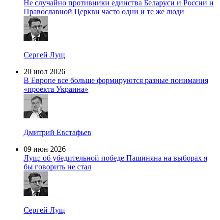
Не случайно противники единства Беларуси и России и
Православной Церкви часто одни и те же люди
Сергей Лущ
20 июл 2026
В Европе все больше формируются разные понимания
«проекта Украина»
Дмитрий Евстафьев
09 июн 2026
Лущ: об убедительной победе Пашиняна на выборах я
бы говорить не стал
Сергей Лущ