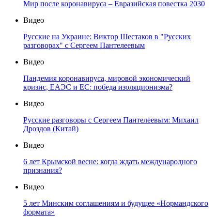
Мир после коронавируса – Евразийская повестка 2030
Видео
Русские на Украине: Виктор Шестаков в "Русских
разговорах" с Сергеем Пантелеевым
Видео
Пандемия коронавируса, мировой экономический
кризис, ЕАЭС и ЕС: победа изоляционизма?
Видео
Русские разговоры с Сергеем Пантелеевым: Михаил
Дроздов (Китай)
Видео
6 лет Крымской весне: когда ждать международного
признания?
Видео
5 лет Минским соглашениям и будущее «Нормандского
формата»