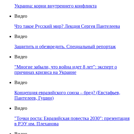
Украина: корни внутреннего конфликта
Видео
Что такое Русский мир? Лекция Сергея Пантелеева
Видео
Защитить и обезвредить. Специальный репортаж
Видео
"Многие забыли, что война идет 8 лет": эксперт о
причинах кризиса на Украине
Видео
Концепция евразийского союза – бред? (Евстафьев,
Пантелеев, Гущин)
Видео
"Точки роста: Евразийская повестка 2030": презентация
в РЭУ им. Плеханова
Видео