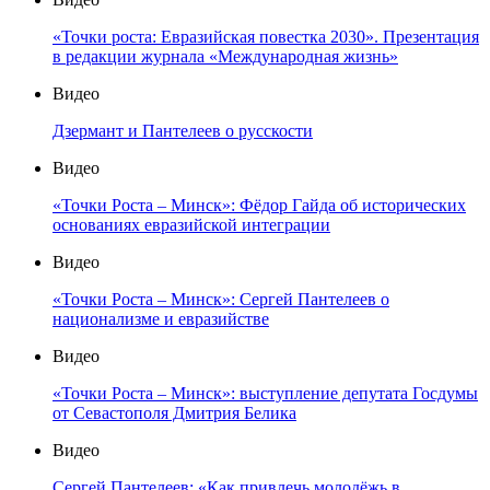
«Точки роста: Евразийская повестка 2030». Презентация
в редакции журнала «Международная жизнь»
Видео
Дзермант и Пантелеев о русскости
Видео
«Точки Роста – Минск»: Фёдор Гайда об исторических
основаниях евразийской интеграции
Видео
«Точки Роста – Минск»: Сергей Пантелеев о
национализме и евразийстве
Видео
«Точки Роста – Минск»: выступление депутата Госдумы
от Севастополя Дмитрия Белика
Видео
Сергей Пантелеев: «Как привлечь молодёжь в