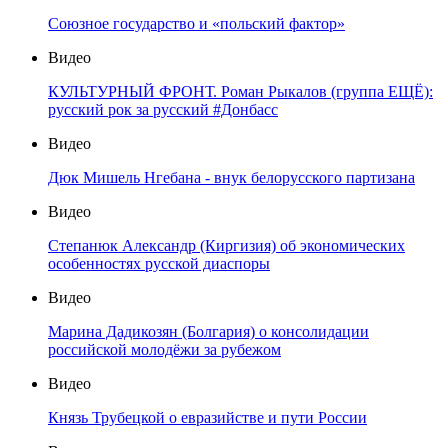
Союзное государство и «польский фактор»
Видео
КУЛЬТУРНЫЙ ФРОНТ. Роман Рыкалов (группа ЕЩЁ):
русский рок за русский #Донбасс
Видео
Дюк Мишель Нгебана - внук белорусского партизана
Видео
Степанюк Александр (Киргизия) об экономических
особенностях русской диаспоры
Видео
Марина Дадикозян (Болгария) о консолидации
российской молодёжи за рубежом
Видео
Князь Трубецкой о евразийстве и пути России