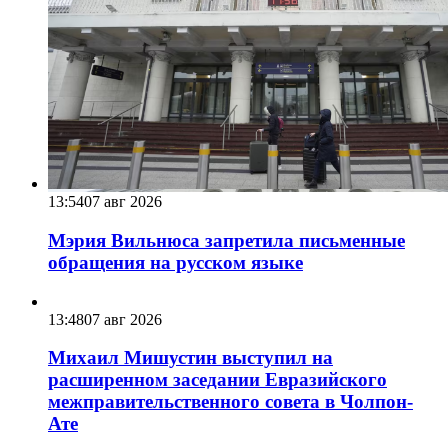
13:54
07 авг 2026
Мэрия Вильнюса запретила письменные
обращения на русском языке
13:48
07 авг 2026
Михаил Мишустин выступил на
расширенном заседании Евразийского
межправительственного совета в Чолпон-
Ате