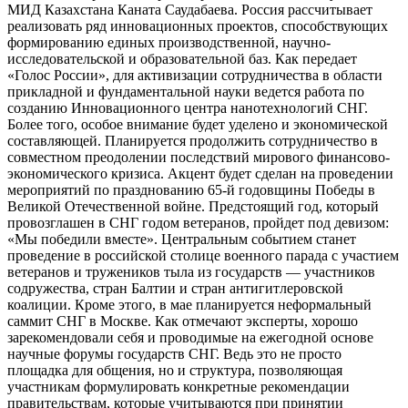
МИД Казахстана Каната Саудабаева. Россия рассчитывает
реализовать ряд инновационных проектов, способствующих
формированию единых производственной, научно-
исследовательской и образовательной баз. Как передает
«Голос России», для активизации сотрудничества в области
прикладной и фундаментальной науки ведется работа по
созданию Инновационного центра нанотехнологий СНГ.
Более того, особое внимание будет уделено и экономической
составляющей. Планируется продолжить сотрудничество в
совместном преодолении последствий мирового финансово-
экономического кризиса. Акцент будет сделан на проведении
мероприятий по празднованию 65-й годовщины Победы в
Великой Отечественной войне. Предстоящий год, который
провозглашен в СНГ годом ветеранов, пройдет под девизом:
«Мы победили вместе». Центральным событием станет
проведение в российской столице военного парада с участием
ветеранов и тружеников тыла из государств — участников
содружества, стран Балтии и стран антигитлеровской
коалиции. Кроме этого, в мае планируется неформальный
саммит СНГ в Москве. Как отмечают эксперты, хорошо
зарекомендовали себя и проводимые на ежегодной основе
научные форумы государств СНГ. Ведь это не просто
площадка для общения, но и структура, позволяющая
участникам формулировать конкретные рекомендации
правительствам, которые учитываются при принятии