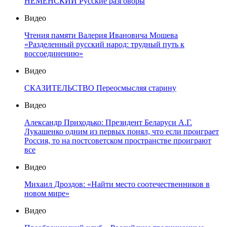
НЕМЕНСКИЙ Русские разговоры
Видео
Чтения памяти Валерия Ивановича Мошева
«Разделенный русский народ: трудный путь к
воссоединению»
Видео
СКАЗИТЕЛЬСТВО Переосмысляя старину
Видео
Александр Приходько: Президент Беларуси А.Г.
Лукашенко одним из первых понял, что если проиграет
Россия, то на постсоветском пространстве проиграют
все
Видео
Михаил Дроздов: «Найти место соотечественников в
новом мире»
Видео