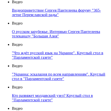
Видео
Видеоприветствие Сергея Пантелеева форуму "365-
летие Переяславской рады"
Видео
О русском зарубежье. Интервью Сергея Пантелеева
телеканалу "Большая Азия"
Видео
"Что ждёт русский язык на Украине". Круглый стол в
"Парламентской газете"
Видео
"Украина: эскалация по всем направлениям". Круглый
стол в "Парламентской газете"
Видео
Кто развяжет молдавский узел? Круглый стол в
"Парламентской газете"
Видео