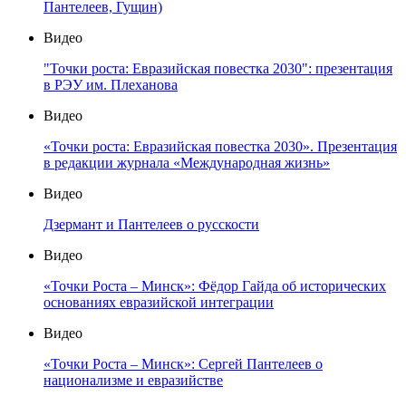
Пантелеев, Гущин)
Видео
"Точки роста: Евразийская повестка 2030": презентация
в РЭУ им. Плеханова
Видео
«Точки роста: Евразийская повестка 2030». Презентация
в редакции журнала «Международная жизнь»
Видео
Дзермант и Пантелеев о русскости
Видео
«Точки Роста – Минск»: Фёдор Гайда об исторических
основаниях евразийской интеграции
Видео
«Точки Роста – Минск»: Сергей Пантелеев о
национализме и евразийстве