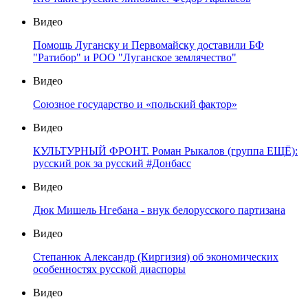
Видео
Помощь Луганску и Первомайску доставили БФ
"Ратибор" и РОО "Луганское землячество"
Видео
Союзное государство и «польский фактор»
Видео
КУЛЬТУРНЫЙ ФРОНТ. Роман Рыкалов (группа ЕЩЁ):
русский рок за русский #Донбасс
Видео
Дюк Мишель Нгебана - внук белорусского партизана
Видео
Степанюк Александр (Киргизия) об экономических
особенностях русской диаспоры
Видео