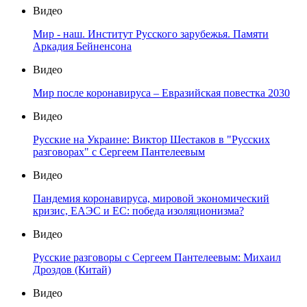
Видео
Мир - наш. Институт Русского зарубежья. Памяти
Аркадия Бейненсона
Видео
Мир после коронавируса – Евразийская повестка 2030
Видео
Русские на Украине: Виктор Шестаков в "Русских
разговорах" с Сергеем Пантелеевым
Видео
Пандемия коронавируса, мировой экономический
кризис, ЕАЭС и ЕС: победа изоляционизма?
Видео
Русские разговоры с Сергеем Пантелеевым: Михаил
Дроздов (Китай)
Видео