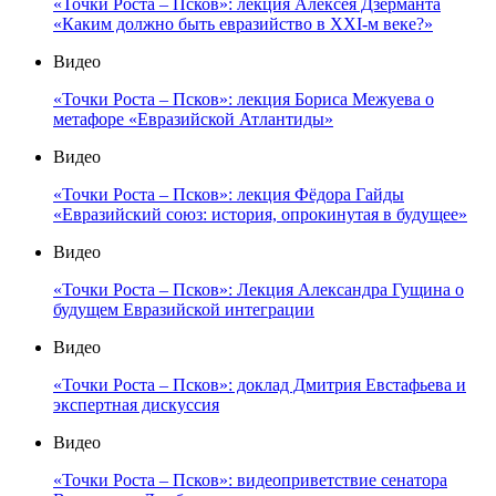
«Точки Роста – Псков»: лекция Алексея Дзерманта
«Каким должно быть евразийство в XXI-м веке?»
Видео
«Точки Роста – Псков»: лекция Бориса Межуева о
метафоре «Евразийской Атлантиды»
Видео
«Точки Роста – Псков»: лекция Фёдора Гайды
«Евразийский союз: история, опрокинутая в будущее»
Видео
«Точки Роста – Псков»: Лекция Александра Гущина о
будущем Евразийской интеграции
Видео
«Точки Роста – Псков»: доклад Дмитрия Евстафьева и
экспертная дискуссия
Видео
«Точки Роста – Псков»: видеоприветствие сенатора