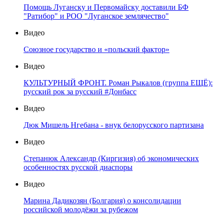
Помощь Луганску и Первомайску доставили БФ
"Ратибор" и РОО "Луганское землячество"
Видео
Союзное государство и «польский фактор»
Видео
КУЛЬТУРНЫЙ ФРОНТ. Роман Рыкалов (группа ЕЩЁ):
русский рок за русский #Донбасс
Видео
Дюк Мишель Нгебана - внук белорусского партизана
Видео
Степанюк Александр (Киргизия) об экономических
особенностях русской диаспоры
Видео
Марина Дадикозян (Болгария) о консолидации
российской молодёжи за рубежом