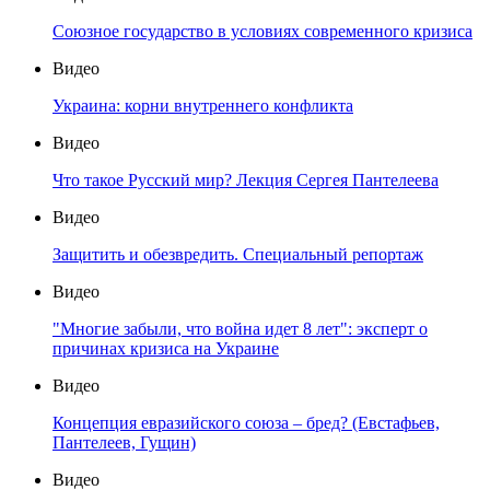
Союзное государство в условиях современного кризиса
Видео
Украина: корни внутреннего конфликта
Видео
Что такое Русский мир? Лекция Сергея Пантелеева
Видео
Защитить и обезвредить. Специальный репортаж
Видео
"Многие забыли, что война идет 8 лет": эксперт о
причинах кризиса на Украине
Видео
Концепция евразийского союза – бред? (Евстафьев,
Пантелеев, Гущин)
Видео