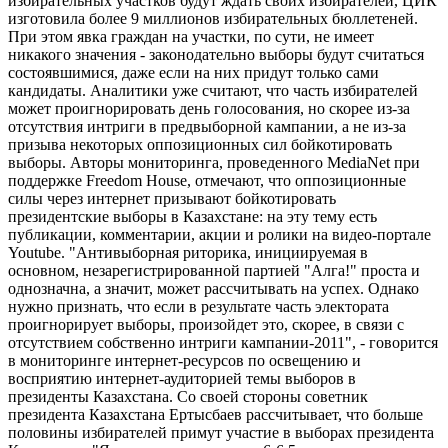
избирательных участков будут ждать своих избирателей, ЦИК
изготовила более 9 миллионов избирательных бюллетеней.
При этом явка граждан на участки, по сути, не имеет
никакого значения - законодательно выборы будут считаться
состоявшимися, даже если на них придут только сами
кандидаты. Аналитики уже считают, что часть избирателей
может проигнорировать день голосования, но скорее из-за
отсутствия интриги в предвыборной кампании, а не из-за
призыва некоторых оппозиционных сил бойкотировать
выборы. Авторы мониторинга, проведенного MediaNet при
поддержке Freedom House, отмечают, что оппозиционные
силы через интернет призывают бойкотировать
президентские выборы в Казахстане: на эту тему есть
публикации, комментарии, акции и ролики на видео-портале
Youtube. "Антивыборная риторика, инициируемая в
основном, незарегистрированной партией "Алга!" проста и
однозначна, а значит, может рассчитывать на успех. Однако
нужно признать, что если в результате часть электората
проигнорирует выборы, произойдет это, скорее, в связи с
отсутствием собственно интриги кампании-2011", - говорится
в мониторинге интернет-ресурсов по освещению и
восприятию интернет-аудиторией темы выборов в
президенты Казахстана. Со своей стороны советник
президента Казахстана Ертысбаев рассчитывает, что больше
половины избирателей примут участие в выборах президента