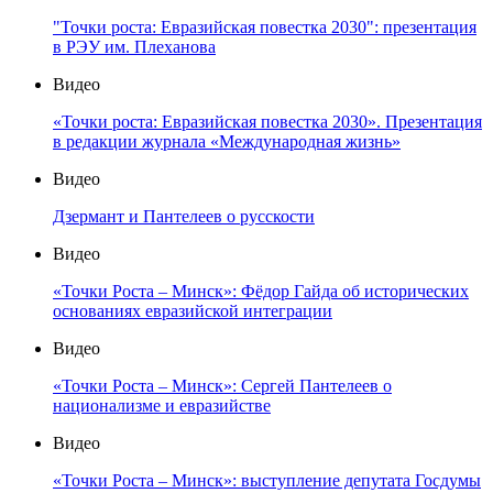
"Точки роста: Евразийская повестка 2030": презентация
в РЭУ им. Плеханова
Видео
«Точки роста: Евразийская повестка 2030». Презентация
в редакции журнала «Международная жизнь»
Видео
Дзермант и Пантелеев о русскости
Видео
«Точки Роста – Минск»: Фёдор Гайда об исторических
основаниях евразийской интеграции
Видео
«Точки Роста – Минск»: Сергей Пантелеев о
национализме и евразийстве
Видео
«Точки Роста – Минск»: выступление депутата Госдумы