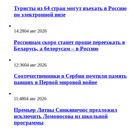
Туристы из 64 стран могут въехать в Россию
по электронной визе
14:28
04 авг 2026
Россиянам скоро станет проще переезжать в
Беларусь, а белорусам – в Россию
12:36
04 авг 2026
Соотечественники в Сербии почтили память
павших в Первой мировой войне
11:48
04 авг 2026
Премьер Литвы Синкявичюс предложил
исключить Ломоносова из школьной
программы