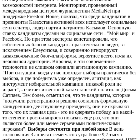
возможностей интернета. Мониторинг, проведенный
международным центром журналистики MediaNet при
поддержке Freedom House, показал, что среди кандидатов в
президенты Казахстана активней всех использует социальные
сети сенатор, лидер партии патриотов Касымов. Основную
ставку кандидаты сделали на социальные сети - "Мой мир" и
Facebook. Но при этом эксперты констатировали, что
собственных блогов кандидаты практически не ведут, за
исключением Елеусизова, и совершенно игнорируют
казахскоязычные блог-платформы, вероятнее всего, из-за их
небольшой аудитории. Впрочем, и эти современные
технологии не слишком оживили агитационную кампанию.
"При ситуации, когда у нас проходят выборы практически без
выбора, и где победитель уже определен, агитация, как
инструмент избирательной кампании, никакой роли не
играет", - считает известный казахстанский политолог Досым
Сатпаев. Тем более, отметил он, что те кандидаты, которые
"получили регистрацию и решили составить формальную
конкуренцию действующему президенту, они не скрывают
того, что их главная цель - это не одержать победу, а в какой-
то степени просто-напросто показать еще раз, что они
являются более или менее серьезными политическими
игроками".
Выборы состоятся при любой явке
В день
голосования 3 апреля с семи часов утра более 9,7 тысяч