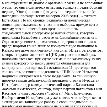
в конструктивный диалог с органами власти, а не вспоминать
о том, что они политическая партия, только в предвыборный
период. "Они (оппозиция) впустую потеряли пять лет (с
последний президентских выборов 2005 года)", - считает
Ертысбаев. По его оценке, радикальная политическая
оппозиция отказались от участия в выборах, прежде всего
потому, что ей нечего было противопоставить
фундаментальной программе развития страны, которую
предложил Назарбаев в расчете на ближайшие десять лет.
Однако отсутствие харизматичных лидеров оппозиции в
предвыборной гонке лишило избирательную кампанию в
Казахстане даже минимальной интриги. Из 22 претендентов,
которые подали заявление в ЦИК для участия в выборах,
половина отсеялась при сдаче экзамена по казахскому языку,
знание которого по закону является обязательным для
кандидата в президенты. Из оставшихся 11 претендентов
только четыре смогли представить в ЦИК более 91 тысячи
подписей избирателей в свою поддержку. На финишную
прямую вышли действующий президент страны Нурсултан
Назарбаев, лидер коммунистической партии Казахстана
Жамбыл Ахметбеков, сенатор, лидер партии патриотов Гани
Касымов и лидер экосоюза "Табигат" Мэлс Елеусизов.
Выбери меня
Назарбаев сразу же заявил, что не будет вести
активную агитационную работу, а своей предвыборной
платформой назвал озвученное им в начале года послание