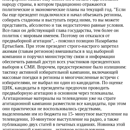
народу страны, в котором традиционно отражаются
политические и экономические планы на текущий год. "Если
бы еще президент подключился и начал объезжать регионы,
собирать стадионы и выступать перед ними, то вы можете
представить, абсолютно и так недостаточно равные условия.
Все-таки он действующий глава государства, тем более он
политик с мировым именем. Поэтому он отказался от
предвыборной агитации", - пояснил позицию Назарбаева
Ертысбаев. При этом президент строго-настрого запретил
акимам (главам регионов) вмешиваться в ход выборной
компании и поручил министерству связи и информации
обеспечить равный доступ всех участников президентских
выборов к СМИ. Впрочем, предостережение было излишним:
тактику активной избирательной кампании, включающей
массовые поездки в регионы и многочисленные встречи с
избирателями, не выбрал ни один из кандидатов. По оценке
ЦИК, кандидаты в президенты предпочли проводить
предвыборную агитацию в основном через телеканалы.
Агитационные материалы на телевидении уже на страте
агитационной кампании разместили все кандидаты, при этом
они практически не воспользовались средствами,
выделенными им из бюджета на 15- минутное выступление на
телевидении, 10-минутное выступление на радио, а также
публикацию двух статей в печатных изданиях. Новинка этой
агитационной кампании - активное использование