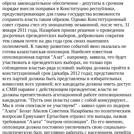
обрела законодательное обеспечение - депутаты в срочном
порядке внесли поправки в Конституцию республики,
предусматривающие для главы государства возможности
сохранить власть таким образом. Однако Конституционный
совет страны счел эту инициативу незаконной, после чего, 31
января 2011 года, Назарбаев принял решение о проведении
досрочных президентских выборов, добровольно сократив
тем самым почти на два года срок своих нынешних
полномочий. К такому развитию событий явно оказалась не
готова казахстанская оппозиция. Наиболее известная
оппозиционная партия "Азат", например, заявила, что будет
участвовать в президентских выборах, но только при
соблюдении властью ряда условий: выборы должны пройти в
конституционный срок (декабрь 2012 года); представители
всех партий должны быть представлены в избирательных
комиссиях всех уровней; все кандидаты должны иметь доступ
к СМИ наравне с действующим президентом; власти не
должны препятствовать агитационной работе оппозиционных
кандидатов. "Пусть они (власть) сами с собой конкурируют...
Мы в этом спектакле не участвуем!" - заявил один из лидеров
"Азата" Болат Абилов Советник Назарбаева по политическим
вопросам Ермухамет Ертысбаев отразил эти выпады, назвав
требования "Азата" "театром оппозиции". По его мнению,
оппозиция должна постоянно увеличивать свою социально-
политическую базу, регулярно работать с населением, перейти