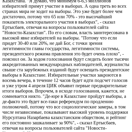
Казахстана. "Я думаю, что минимум 6-6,5 миллионов
избирателей примут участие в выборах. А одна треть во всех
странах мира не ходит на выборы. Это уже будет более чем
достаточно, потому что 65 или 70% - это высочайший
показатель электорального участия в выборах", - сказал
Ертысбаев, отвечая на вопросы пользователей сайта
"Новости-Казахстан". По его словам, власть заинтересована в
высокой явке избирателей на выборы. "Потому что если
придет 30-40 или 20%, не дай Бог, с точки зрения
легитимности главы государства, легитимности системы,
президентского режима правления это будет очень плохо", -
пояснил он. За ходом голосования будут следить более тысячи
аккредитованных международных наблюдателей, журналисты
свыше ста зарубежных изданий будут освещать президентские
выборы в Казахстане. Избирательные участки закроются в
восемь вечера, в течение 12 часов будет идти подсчет голосов
и уже утром 4 апреля ЦИК объявит первые предварительные
итоги выборов. Впрочем, в исходе голосования, кажется, не
сомневается никто. "Де-юре в Казахстане пройдут выборы, а
де-факто это будет все-таки референдум по продлению
полномочий, потому что все социологические замеры, в том
числе независимые, показывают высокий уровень поддержки
Нурсултана Назарбаева казахстанским обществом, и рейтинг
его постоянно зашкаливает за 90%", - сказал Ертысбаев,
отвечая на вопросы пользователей сайта "Новости-