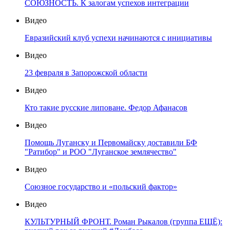
СОЮЗНОСТЬ. К залогам успехов интеграции
Видео
Евразийский клуб успехи начинаются с инициативы
Видео
23 февраля в Запорожской области
Видео
Кто такие русские липоване. Федор Афанасов
Видео
Помощь Луганску и Первомайску доставили БФ
"Ратибор" и РОО "Луганское землячество"
Видео
Союзное государство и «польский фактор»
Видео
КУЛЬТУРНЫЙ ФРОНТ. Роман Рыкалов (группа ЕЩЁ):