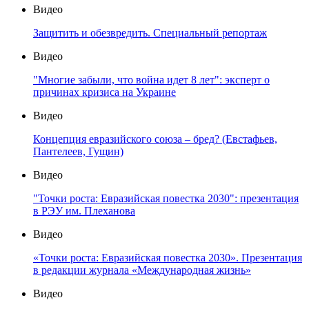
Видео
Защитить и обезвредить. Специальный репортаж
Видео
"Многие забыли, что война идет 8 лет": эксперт о
причинах кризиса на Украине
Видео
Концепция евразийского союза – бред? (Евстафьев,
Пантелеев, Гущин)
Видео
"Точки роста: Евразийская повестка 2030": презентация
в РЭУ им. Плеханова
Видео
«Точки роста: Евразийская повестка 2030». Презентация
в редакции журнала «Международная жизнь»
Видео