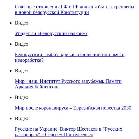
Союзные отношения РФ и РБ должны быть закреплены
в новой белорусской Конституции
Видео
Упадет ли «белорусский балкон»?
Видео
Белорусский гамбит: кризис отношений или чья-то
недоработка?
Видео
Мир - наш. Институт Русского зарубежья. Памяти
Аркадия Бейненсона
Видео
Мир после коронавируса – Евразийская повестка 2030
Видео
Русские на Украине: Виктор Шестаков в "Русских
разговорах" с Сергеем Пантелеевым