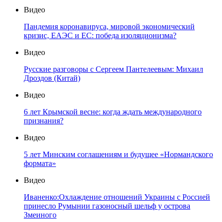
Видео
Пандемия коронавируса, мировой экономический
кризис, ЕАЭС и ЕС: победа изоляционизма?
Видео
Русские разговоры с Сергеем Пантелеевым: Михаил
Дроздов (Китай)
Видео
6 лет Крымской весне: когда ждать международного
признания?
Видео
5 лет Минским соглашениям и будущее «Нормандского
формата»
Видео
Иваненко:Охлаждение отношений Украины с Россией
принесло Румынии газоносный шельф у острова
Змеиного