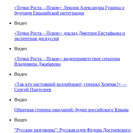
«Точки Роста – Псков»: Лекция Александра Гущина о
будущем Евразийской интеграции
Видео
«Точки Роста – Псков»: доклад Дмитрия Евстафьева и
экспертная дискуссия
Видео
«Точки Роста – Псков»: видеоприветствие сенатора
Владимира Джабарова
Видео
«Так кто настоящий коллаборант, генерал Хомчак?» —
Сергей Пантелеев
Видео
Обратная сторона ожиданий: будни российского Крыма
Видео
"Русские разговоры": Русская идея Федора Достоевского