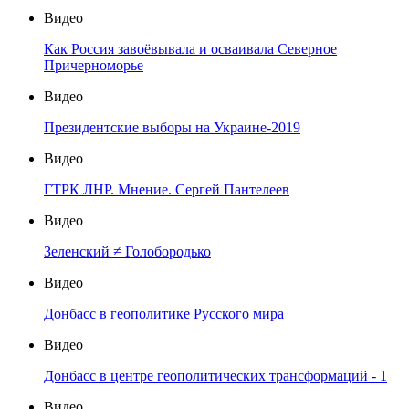
Видео
Как Россия завоёвывала и осваивала Северное
Причерноморье
Видео
Президентские выборы на Украине-2019
Видео
ГТРК ЛНР. Мнение. Сергей Пантелеев
Видео
Зеленский ≠ Голобородько
Видео
Донбасс в геополитике Русского мира
Видео
Донбасс в центре геополитических трансформаций - 1
Видео