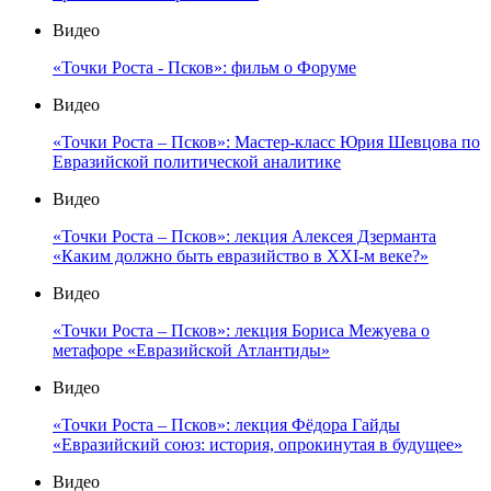
Видео
«Точки Роста - Псков»: фильм о Форуме
Видео
«Точки Роста – Псков»: Мастер-класс Юрия Шевцова по
Евразийской политической аналитике
Видео
«Точки Роста – Псков»: лекция Алексея Дзерманта
«Каким должно быть евразийство в XXI-м веке?»
Видео
«Точки Роста – Псков»: лекция Бориса Межуева о
метафоре «Евразийской Атлантиды»
Видео
«Точки Роста – Псков»: лекция Фёдора Гайды
«Евразийский союз: история, опрокинутая в будущее»
Видео