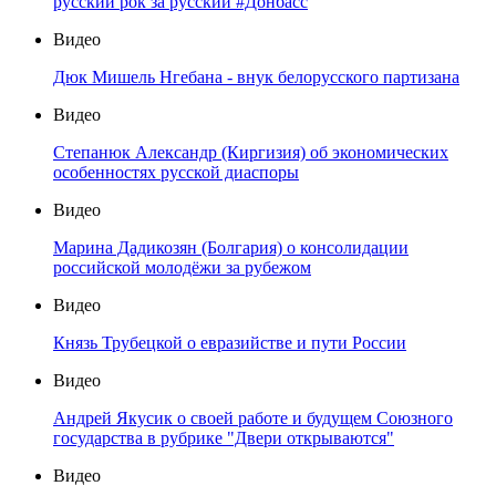
русский рок за русский #Донбасс
Видео
Дюк Мишель Нгебана - внук белорусского партизана
Видео
Степанюк Александр (Киргизия) об экономических
особенностях русской диаспоры
Видео
Марина Дадикозян (Болгария) о консолидации
российской молодёжи за рубежом
Видео
Князь Трубецкой о евразийстве и пути России
Видео
Андрей Якусик о своей работе и будущем Союзного
государства в рубрике "Двери открываются"
Видео