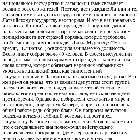
национальное государство и латышский язык связывает
воедино всех его жителей. Поэтому все граждане Латвии и те,
кто хочет ими стать, есть и будут нашими, их принадлежность
Латвийскому государству неоспорима. И это в национальных
интересах Латвии", - заявил президент. Напротив здания
парламента расположился заранее заявленный профсоюзом
полицейских пикет стражей порядка, которые требовали,
чтобы министр внутренних дел Линда Мурниеце ("Новое
время", "Единство") освободила занимаемую должность.
Всего пикет собрал около 40 человек. В своем выступлении
перед новым составом парламента президент напомнил им
слова клятвы, которая обязывает народных избранников
укреплять латышский язык как единственный
государственный и Латвию как независимое государство. В то
же время он указал, что за каждым депутатом стоит группа
населения, которая его поддерживает, что обеспечивает
разнообразие представленных взглядов, не исключающее и
противоречий. Однако все избиратели хотят жить в мире и
благополучии, подчеркнул Затлерс, и призвал политиков к
общей работе ради общего блага. Он попросил депутатов
воздерживаться от амбиций, которые наносят вред
государству. В конце своего выступления Затлерс напомнил,
что с сегодняшнего дня полномочия действующего
правительства прекращены (до утверждения парламентом
нового состава Кабинета министров все министры