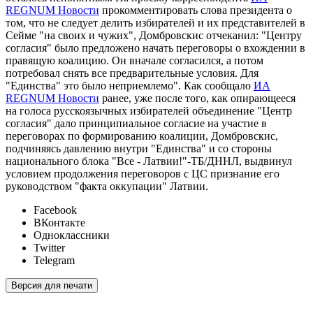
REGNUM Новости
прокомментировать слова президента о
том, что не следует делить избирателей и их представителей в
Сейме "на своих и чужих", Домбровскис отчеканил: "Центру
согласия" было предложено начать переговоры о вхождении в
правящую коалицию. Он вначале согласился, а потом
потребовал снять все предварительные условия. Для
"Единства" это было неприемлемо". Как сообщало
ИА
REGNUM Новости
ранее, уже после того, как опирающееся
на голоса русскоязычных избирателей объединение "Центр
согласия" дало принципиальное согласие на участие в
переговорах по формированию коалиции, Домбровскис,
подчиняясь давлению внутри "Единства" и со стороны
национального блока "Все - Латвии!"-ТБ/ДННЛ, выдвинул
условием продолжения переговоров с ЦС признание его
руководством "факта оккупации" Латвии.
Facebook
ВКонтакте
Одноклассники
Twitter
Telegram
Версия для печати