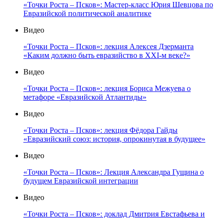
«Точки Роста – Псков»: Мастер-класс Юрия Шевцова по
Евразийской политической аналитике
Видео
«Точки Роста – Псков»: лекция Алексея Дзерманта
«Каким должно быть евразийство в XXI-м веке?»
Видео
«Точки Роста – Псков»: лекция Бориса Межуева о
метафоре «Евразийской Атлантиды»
Видео
«Точки Роста – Псков»: лекция Фёдора Гайды
«Евразийский союз: история, опрокинутая в будущее»
Видео
«Точки Роста – Псков»: Лекция Александра Гущина о
будущем Евразийской интеграции
Видео
«Точки Роста – Псков»: доклад Дмитрия Евстафьева и