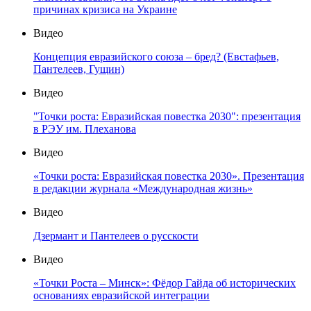
причинах кризиса на Украине
Видео
Концепция евразийского союза – бред? (Евстафьев,
Пантелеев, Гущин)
Видео
"Точки роста: Евразийская повестка 2030": презентация
в РЭУ им. Плеханова
Видео
«Точки роста: Евразийская повестка 2030». Презентация
в редакции журнала «Международная жизнь»
Видео
Дзермант и Пантелеев о русскости
Видео
«Точки Роста – Минск»: Фёдор Гайда об исторических
основаниях евразийской интеграции