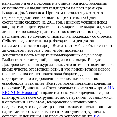
нынешнего и его председатель становятся исполняющими
обязанности) и выдвинул кандидатом на пост премьера
Валдиса Домбровскиса. При этом президент указал, что
первоочередной задачей нового правительства будет
составление бюджета на 2011 год. Никаких условий перед
кандидатом в премьеры глава государства не выдвигал, указав
лишь, что поскольку правительство ответственно перед
парламентом, то должно опираться на поддержку со стороны
Сеймом, а единственным работодателем депутатов
парламента является народ. Вслед за этим был объявлен почти
двухчасовой перерыв с тем, чтобы проверить
действительность мандата вновьизбранных слуг народа.
Выйдя из зала заседаний, кандидат в премьеры Валдис
Домбровскис заявил журналистам, что не испытывает ничего,
кроме чувства ответственности, и что приоритетами нового
правительства станет подготовка бюджета, дальнейшие
мероприятия по оздоровлению экономики, освоению
еврофондов и так далее. Контуры новой правящей коалиции
(в составе "Единства" и Союза зеленых и крестьян - прим.
ИА
REGNUM Новости
) и правительства уже определились, но
планируется также сотрудничество с партиями, оставшимися
в оппозиции. При этом Домбровскис интонационно
подчеркнул, что не делает различий между оппозиционными
партиями, то есть с какими из них он будет сотрудничать
осталось непонятным. На просьбу корреспондента
ИА