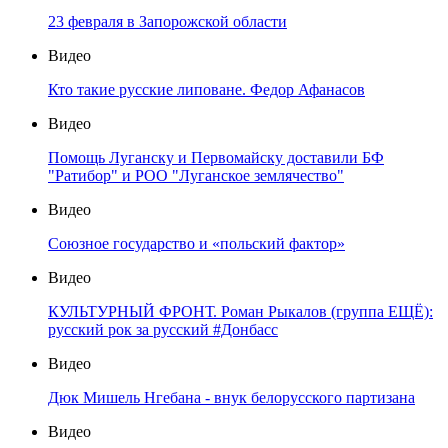
23 февраля в Запорожской области
Видео
Кто такие русские липоване. Федор Афанасов
Видео
Помощь Луганску и Первомайску доставили БФ
"Ратибор" и РОО "Луганское землячество"
Видео
Союзное государство и «польский фактор»
Видео
КУЛЬТУРНЫЙ ФРОНТ. Роман Рыкалов (группа ЕЩЁ):
русский рок за русский #Донбасс
Видео
Дюк Мишель Нгебана - внук белорусского партизана
Видео