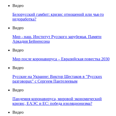
Видео
Белорусский гамбит: кризис отношений или чья-то
недоработка?
Видео
Мир - наш. Институт Русского зарубежья. Памяти
Аркадия Бейненсона
Видео
Мир после коронавируса – Евразийская повестка 2030
Видео
Русские на Украине: Виктор Шестаков в "Русских
разговорах" с Сергеем Пантелеевым
Видео
Пандемия коронавируса, мировой экономический
кризис, ЕАЭС и ЕС: победа изоляционизма?
Видео