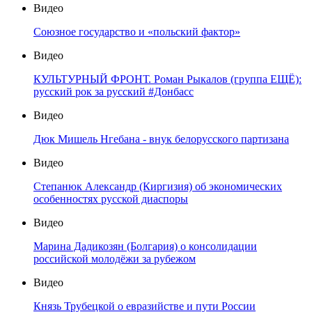
Видео
Союзное государство и «польский фактор»
Видео
КУЛЬТУРНЫЙ ФРОНТ. Роман Рыкалов (группа ЕЩЁ):
русский рок за русский #Донбасс
Видео
Дюк Мишель Нгебана - внук белорусского партизана
Видео
Степанюк Александр (Киргизия) об экономических
особенностях русской диаспоры
Видео
Марина Дадикозян (Болгария) о консолидации
российской молодёжи за рубежом
Видео
Князь Трубецкой о евразийстве и пути России