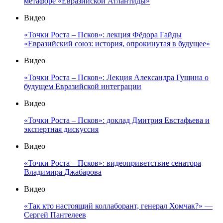
метафоре «Евразийской Атлантиды»
Видео
«Точки Роста – Псков»: лекция Фёдора Гайды
«Евразийский союз: история, опрокинутая в будущее»
Видео
«Точки Роста – Псков»: Лекция Александра Гущина о
будущем Евразийской интеграции
Видео
«Точки Роста – Псков»: доклад Дмитрия Евстафьева и
экспертная дискуссия
Видео
«Точки Роста – Псков»: видеоприветствие сенатора
Владимира Джабарова
Видео
«Так кто настоящий коллаборант, генерал Хомчак?» —
Сергей Пантелеев