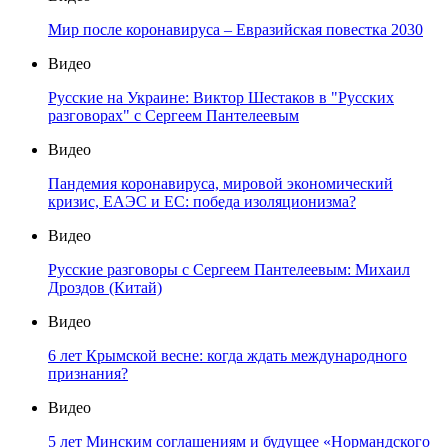
Мир после коронавируса – Евразийская повестка 2030
Видео
Русские на Украине: Виктор Шестаков в "Русских
разговорах" с Сергеем Пантелеевым
Видео
Пандемия коронавируса, мировой экономический
кризис, ЕАЭС и ЕС: победа изоляционизма?
Видео
Русские разговоры с Сергеем Пантелеевым: Михаил
Дроздов (Китай)
Видео
6 лет Крымской весне: когда ждать международного
признания?
Видео
5 лет Минским соглашениям и будущее «Нормандского