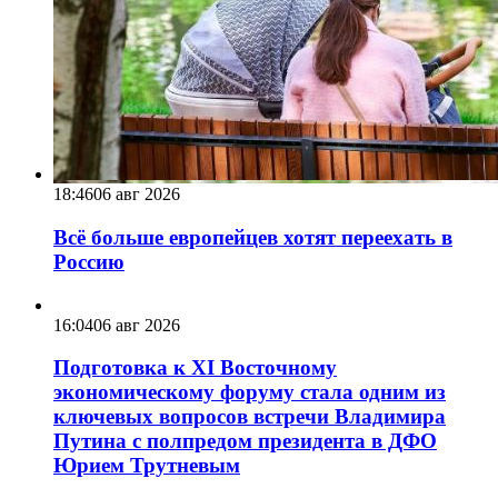
18:46
06 авг 2026
Всё больше европейцев хотят переехать в
Россию
16:04
06 авг 2026
Подготовка к XI Восточному
экономическому форуму стала одним из
ключевых вопросов встречи Владимира
Путина с полпредом президента в ДФО
Юрием Трутневым