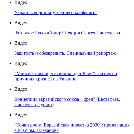
Видео
Украина: корни внутреннего конфликта
Видео
Что такое Русский мир? Лекция Сергея Пантелеева
Видео
Защитить и обезвредить. Специальный репортаж
Видео
"Многие забыли, что война идет 8 лет": эксперт о
причинах кризиса на Украине
Видео
Концепция евразийского союза – бред? (Евстафьев,
Пантелеев, Гущин)
Видео
"Точки роста: Евразийская повестка 2030": презентация
в РЭУ им. Плеханова