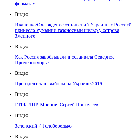
формата»
Видео
Иваненко:Охлаждение отношений Украины с Россией
принесло Румынии газоносный шельф у острова
Змеиного
Видео
Как Россия завоёвывала и осваивала Северное
Причерноморье
Видео
Президентские выборы на Украине-2019
Видео
ГТРК ЛНР. Мнение. Сергей Пантелеев
Видео
Зеленский ≠ Голобородько
Видео