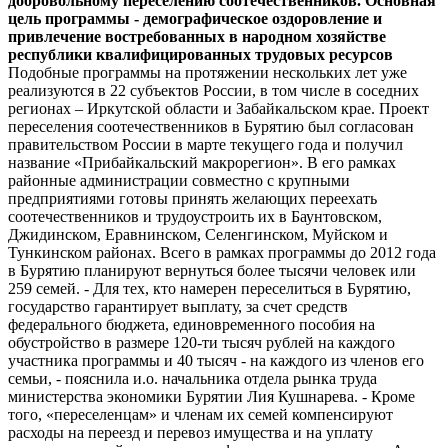
добровольному переселению соотечественников. Основная
цель программы - демографическое оздоровление и
привлечение востребованных в народном хозяйстве
республики квалифицированных трудовых ресурсов
Подобные программы на протяжении нескольких лет уже
реализуются в 22 субъектов России, в том числе в соседних
регионах – Иркутской области и Забайкальском крае. Проект
переселения соотечественников в Бурятию был согласован
правительством России в марте текущего года и получил
название «Прибайкальский макрорегион». В его рамках
районные администрации совместно с крупными
предприятиями готовы принять желающих переехать
соотечественников и трудоустроить их в Баунтовском,
Джидинском, Еравнинском, Селенгинском, Муйском и
Тункинском районах. Всего в рамках программы до 2012 года
в Бурятию планируют вернуться более тысячи человек или
259 семей. - Для тех, кто намерен переселиться в Бурятию,
государство гарантирует выплату, за счет средств
федерального бюджета, единовременного пособия на
обустройство в размере 120-ти тысяч рублей на каждого
участника программы и 40 тысяч - на каждого из членов его
семьи, - пояснила и.о. начальника отдела рынка труда
министерства экономики Бурятии Лия Кушнарева. - Кроме
того, «переселенцам» и членам их семей компенсируют
расходы на переезд и перевоз имущества и на уплату