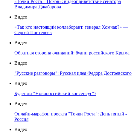
«Точки Роста – Псков»: видеоприветствие сенатора
Владимира Джабарова
Видео
«Так кто настоящий коллаборант, генерал Хомчак?» —
Сергей Пантелеев
Видео
Обратная сторона ожиданий: будни российского Крыма
Видео
"Русские разговоры": Русская идея Федора Достоевского
Видео
Будет ли "Новороссийский консенсус"?
Видео
Онлайн-марафон проекта "Точки Роста": День пятый -
Россия
Видео