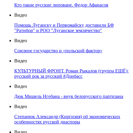
Кто такие русские липоване. Федор Афанасов
Видео
Помощь Луганску и Первомайску доставили БФ
"Ратибор" и РОО "Луганское землячество"
Видео
Союзное государство и «польский фактор»
Видео
КУЛЬТУРНЫЙ ФРОНТ. Роман Рыкалов (группа ЕЩЁ):
русский рок за русский #Донбасс
Видео
Дюк Мишель Нгебана - внук белорусского партизана
Видео
Степанюк Александр (Киргизия) об экономических
особенностях русской диаспоры
Видео