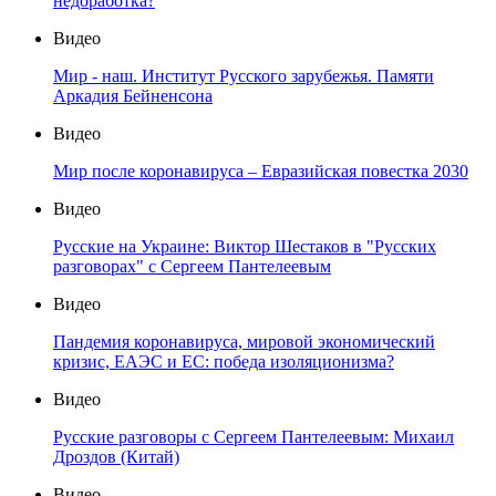
недоработка?
Видео
Мир - наш. Институт Русского зарубежья. Памяти
Аркадия Бейненсона
Видео
Мир после коронавируса – Евразийская повестка 2030
Видео
Русские на Украине: Виктор Шестаков в "Русских
разговорах" с Сергеем Пантелеевым
Видео
Пандемия коронавируса, мировой экономический
кризис, ЕАЭС и ЕС: победа изоляционизма?
Видео
Русские разговоры с Сергеем Пантелеевым: Михаил
Дроздов (Китай)
Видео