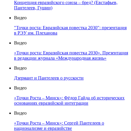
Концепция евразийского союза – бред? (Евстафьев,
Пантелеев, Гущин)
Видео
"Точки роста: Евразийская повестка 2030": презентация
в РЭУ им. Плеханова
Видео
«Точки роста: Евразийская повестка 2030». Презентация
в редакции журнала «Международная жизнь»
Видео
Дзермант и Пантелеев о русскости
Видео
«Точки Роста – Минск»: Фёдор Гайда об исторических
основаниях евразийской интеграции
Видео
«Точки Роста – Минск»: Сергей Пантелеев о
национализме и евразийстве