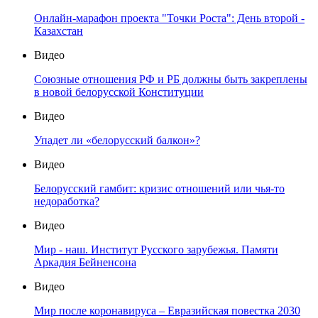
Онлайн-марафон проекта "Точки Роста": День второй -
Казахстан
Видео
Союзные отношения РФ и РБ должны быть закреплены
в новой белорусской Конституции
Видео
Упадет ли «белорусский балкон»?
Видео
Белорусский гамбит: кризис отношений или чья-то
недоработка?
Видео
Мир - наш. Институт Русского зарубежья. Памяти
Аркадия Бейненсона
Видео
Мир после коронавируса – Евразийская повестка 2030