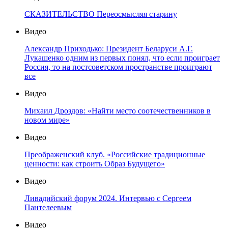
СКАЗИТЕЛЬСТВО Переосмысляя старину
Видео
Александр Приходько: Президент Беларуси А.Г.
Лукашенко одним из первых понял, что если проиграет
Россия, то на постсоветском пространстве проиграют
все
Видео
Михаил Дроздов: «Найти место соотечественников в
новом мире»
Видео
Преображенский клуб. «Российские традиционные
ценности: как строить Образ Будущего»
Видео
Ливадийский форум 2024. Интервью с Сергеем
Пантелеевым
Видео