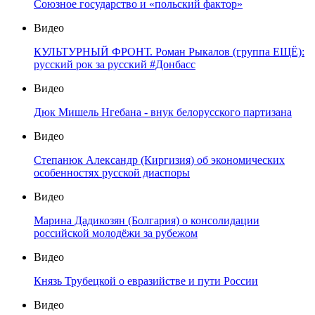
Союзное государство и «польский фактор»
Видео
КУЛЬТУРНЫЙ ФРОНТ. Роман Рыкалов (группа ЕЩЁ):
русский рок за русский #Донбасс
Видео
Дюк Мишель Нгебана - внук белорусского партизана
Видео
Степанюк Александр (Киргизия) об экономических
особенностях русской диаспоры
Видео
Марина Дадикозян (Болгария) о консолидации
российской молодёжи за рубежом
Видео
Князь Трубецкой о евразийстве и пути России
Видео