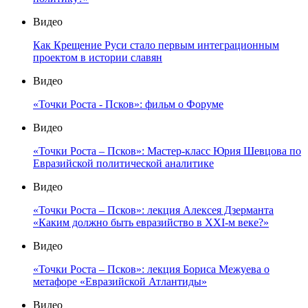
Видео
Как Крещение Руси стало первым интеграционным
проектом в истории славян
Видео
«Точки Роста - Псков»: фильм о Форуме
Видео
«Точки Роста – Псков»: Мастер-класс Юрия Шевцова по
Евразийской политической аналитике
Видео
«Точки Роста – Псков»: лекция Алексея Дзерманта
«Каким должно быть евразийство в XXI-м веке?»
Видео
«Точки Роста – Псков»: лекция Бориса Межуева о
метафоре «Евразийской Атлантиды»
Видео