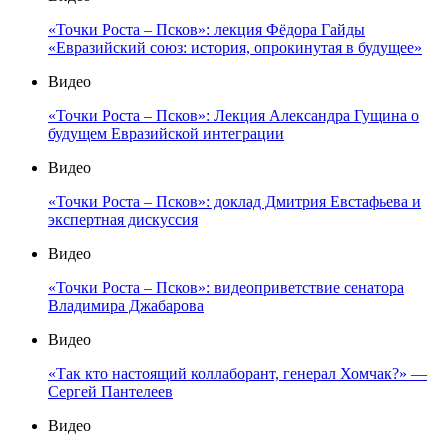
«Точки Роста – Псков»: лекция Фёдора Гайды
«Евразийский союз: история, опрокинутая в будущее»
Видео
«Точки Роста – Псков»: Лекция Александра Гущина о
будущем Евразийской интеграции
Видео
«Точки Роста – Псков»: доклад Дмитрия Евстафьева и
экспертная дискуссия
Видео
«Точки Роста – Псков»: видеоприветствие сенатора
Владимира Джабарова
Видео
«Так кто настоящий коллаборант, генерал Хомчак?» —
Сергей Пантелеев
Видео