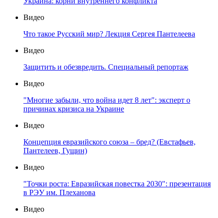
Украина: корни внутреннего конфликта
Видео
Что такое Русский мир? Лекция Сергея Пантелеева
Видео
Защитить и обезвредить. Специальный репортаж
Видео
"Многие забыли, что война идет 8 лет": эксперт о
причинах кризиса на Украине
Видео
Концепция евразийского союза – бред? (Евстафьев,
Пантелеев, Гущин)
Видео
"Точки роста: Евразийская повестка 2030": презентация
в РЭУ им. Плеханова
Видео