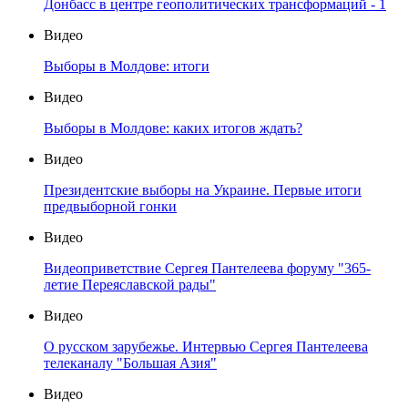
Донбасс в центре геополитических трансформаций - 1
Видео
Выборы в Молдове: итоги
Видео
Выборы в Молдове: каких итогов ждать?
Видео
Президентские выборы на Украине. Первые итоги
предвыборной гонки
Видео
Видеоприветствие Сергея Пантелеева форуму "365-
летие Переяславской рады"
Видео
О русском зарубежье. Интервью Сергея Пантелеева
телеканалу "Большая Азия"
Видео