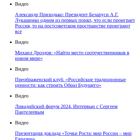
Видео
Александр Приходько: Президент Беларуси А.Г.
Лукашенко одним из первых понял, что если проиграет
Россия, то на постсоветском пространстве проиграют
все
Видео
Михаил Дроздов: «Найти место соотечественников в
новом мире»
Видео
Преображенский клуб. «Российские традиционные
ценности: как строить Образ Будущего»
Видео
Ливадийский форум 2024. Интервью с Сергеем
Пантелеевым
Видео
Презентация доклада «Точки Роста: мир России – мир
Евразии»