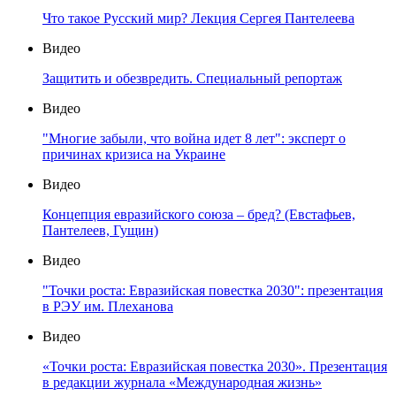
Что такое Русский мир? Лекция Сергея Пантелеева
Видео
Защитить и обезвредить. Специальный репортаж
Видео
"Многие забыли, что война идет 8 лет": эксперт о
причинах кризиса на Украине
Видео
Концепция евразийского союза – бред? (Евстафьев,
Пантелеев, Гущин)
Видео
"Точки роста: Евразийская повестка 2030": презентация
в РЭУ им. Плеханова
Видео
«Точки роста: Евразийская повестка 2030». Презентация
в редакции журнала «Международная жизнь»