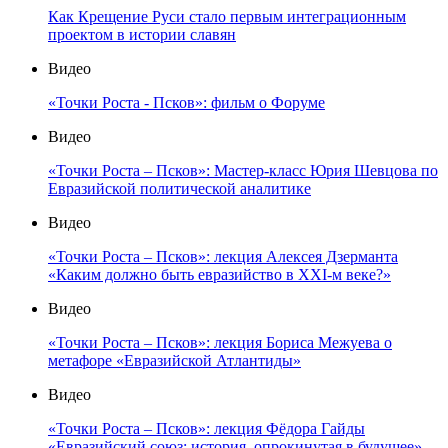
Как Крещение Руси стало первым интеграционным
проектом в истории славян
Видео
«Точки Роста - Псков»: фильм о Форуме
Видео
«Точки Роста – Псков»: Мастер-класс Юрия Шевцова по
Евразийской политической аналитике
Видео
«Точки Роста – Псков»: лекция Алексея Дзерманта
«Каким должно быть евразийство в XXI-м веке?»
Видео
«Точки Роста – Псков»: лекция Бориса Межуева о
метафоре «Евразийской Атлантиды»
Видео
«Точки Роста – Псков»: лекция Фёдора Гайды
«Евразийский союз: история, опрокинутая в будущее»