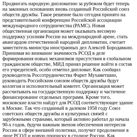
Продвигать народную дипломатию за рубежом будет теперь
на законных основаниях вновь созданный Российский союз
обществ дружбы. Такое решение было сегодня принято на
представительной конференции Российской ассоциации
международного сотрудничества (РАМС). Новая
общественная организация может оказывать весомую
поддержку усилиям России на международной арене, стать
авангардом отечественной народной дипломатии, считает
заместитель министра иностранных дел Алексей Бородавкин.
Принимая во внимание значимость РСОД в деле
формирования новых механизмов присутствия в глобальном
гражданском обществе, МИД принял решение войти в состав
его учредителей, особо отметил дипломат. Как сообщил
руководитель Россотрудничества Фарит Мухаметшин,
руководить Российским союзом обществ дружбы будут
коллегия и исполнительный комитет. Организация может
рассчитывать на государственную поддержку и частичное
финансирование отдельных программ. Кроме того,
московские власти найдут для РСОД соответствующее здание
в Москве. Так что созданный в далеком 1958 году Союз
советских обществ дружбы и культурных связей с
зарубежными странами, который активно работал до начала
90-х годов, будучи важным звеном обеспечения интересов
России в сфере внешней политики, получит продолжение в
лице РСОД и новую прописку в столице России. Как