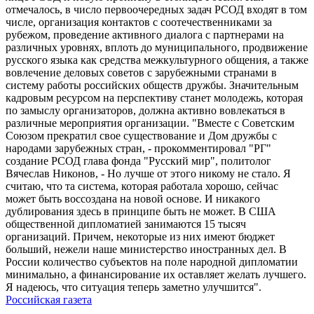
отмечалось, в число первоочередных задач РСОД входят в том
числе, организация контактов с соотечественниками за
рубежом, проведение активного диалога с партнерами на
различных уровнях, вплоть до муниципального, продвижение
русского языка как средства межкультурного общения, а также
вовлечение деловых советов с зарубежными странами в
систему работы российских обществ дружбы. Значительным
кадровым ресурсом на перспективу станет молодежь, которая
по замыслу организаторов, должна активно вовлекаться в
различные мероприятия организации. "Вместе с Советским
Союзом прекратил свое существование и Дом дружбы с
народами зарубежных стран, - прокомментировал "РГ"
создание РСОД глава фонда "Русский мир", политолог
Вячеслав Никонов, - Но лучше от этого никому не стало. Я
считаю, что та система, которая работала хорошо, сейчас
может быть воссоздана на новой основе. И никакого
дублирования здесь в принципе быть не может. В США
общественной дипломатией занимаются 15 тысяч
организаций. Причем, некоторые из них имеют бюджет
больший, нежели наше министерство иностранных дел. В
России количество субъектов на поле народной дипломатии
минимально, а финансирование их оставляет желать лучшего.
Я надеюсь, что ситуация теперь заметно улучшится".
Российская газета