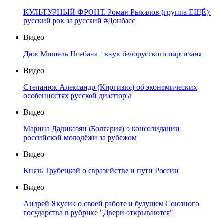
КУЛЬТУРНЫЙ ФРОНТ. Роман Рыкалов (группа ЕЩЁ):
русский рок за русский #Донбасс
Видео
Дюк Мишель Нгебана - внук белорусского партизана
Видео
Степанюк Александр (Киргизия) об экономических
особенностях русской диаспоры
Видео
Марина Дадикозян (Болгария) о консолидации
российской молодёжи за рубежом
Видео
Князь Трубецкой о евразийстве и пути России
Видео
Андрей Якусик о своей работе и будущем Союзного
государства в рубрике "Двери открываются"