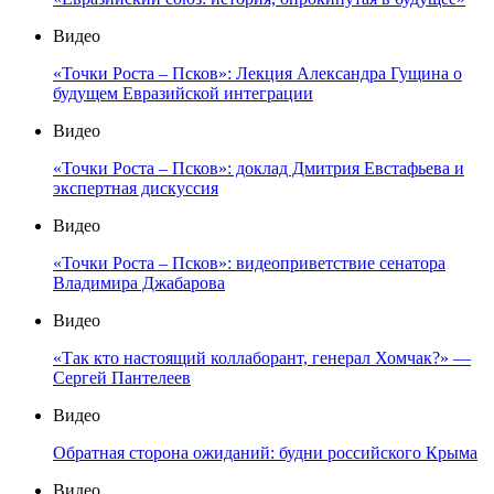
Видео
«Точки Роста – Псков»: Лекция Александра Гущина о
будущем Евразийской интеграции
Видео
«Точки Роста – Псков»: доклад Дмитрия Евстафьева и
экспертная дискуссия
Видео
«Точки Роста – Псков»: видеоприветствие сенатора
Владимира Джабарова
Видео
«Так кто настоящий коллаборант, генерал Хомчак?» —
Сергей Пантелеев
Видео
Обратная сторона ожиданий: будни российского Крыма
Видео