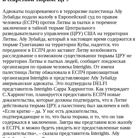
Адвокаты подозреваемого в терроризме палестинца Абу
Зубайды подали жалобу в Европейский суд по правам
человека (ЕСПЧ) против Литвы за пытки и тюремное
заключение в тайной тюрьме Центрального
разведывательного управления (ЦРУ) США на территории
Литвы. Абу Зубайда, который в настоящее время содержится в
тюрьме Гуантанамо на территории Кубы, надеется, что
переданное в ЕСПЧ дело заставит Литву возобновить
расследование о возможном существовании тюрьмы ЦРУ не
территории Литвы и пытках людей, сообщает лондонская
организация по правам человека Interights. От имени
палестинца Литву обжаловала в ЕСПЧ правозащитная
организация Interights и представляющие Абу Зубайду
американские адвокаты. Это подтвердила DELFI
представитель Interights Сарра Харрингтон. Как утверждает
С.Харрингтон, планируется предоставить ЕСПЧ новые
доказательства, которые должны подтвердить, что в Литве
действовала тюрьма ЦРУ, а палестинец был заключен в ней.
«Если кратко – да. У нас есть доказательства,
подтверждающие и то, что была тюрьма, и то, что он там
содержался в заключении. Завтра мы представим всю жалобу
в ЕСПЧ, и можно будеть увидеть все предоставленные нами
доказательства», – сказала представитель Interights. Абу