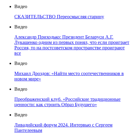
Видео
СКАЗИТЕЛЬСТВО Переосмысляя старину
Видео
Александр Приходько: Президент Беларуси А.Г.
Лукашенко одним из первых понял, что если проиграет
Россия, то на постсоветском пространстве проиграют
все
Видео
Михаил Дроздов: «Найти место соотечественников в
новом мире»
Видео
Преображенский клуб. «Российские традиционные
ценности: как строить Образ Будущего»
Видео
Ливадийский форум 2024. Интервью с Сергеем
Пантелеевым