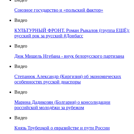
Союзное государство и «польский фактор»
Видео
КУЛЬТУРНЫЙ ФРОНТ. Роман Рыкалов (группа ЕЩЁ):
русский рок за русский #Донбасс
Видео
Дюк Мишель Нгебана - внук белорусского партизана
Видео
Степанюк Александр (Киргизия) об экономических
особенностях русской диаспоры
Видео
Марина Дадикозян (Болгария) о консолидации
российской молодёжи за рубежом
Видео
Князь Трубецкой о евразийстве и пути России