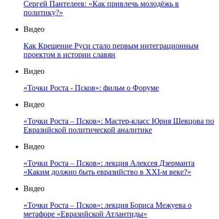
Сергей Пантелеев: «Как привлечь молодёжь в
политику?»
Видео
Как Крещение Руси стало первым интеграционным
проектом в истории славян
Видео
«Точки Роста - Псков»: фильм о Форуме
Видео
«Точки Роста – Псков»: Мастер-класс Юрия Шевцова по
Евразийской политической аналитике
Видео
«Точки Роста – Псков»: лекция Алексея Дзерманта
«Каким должно быть евразийство в XXI-м веке?»
Видео
«Точки Роста – Псков»: лекция Бориса Межуева о
метафоре «Евразийской Атлантиды»