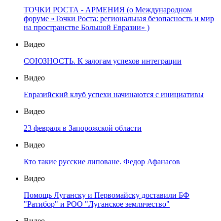
ТОЧКИ РОСТА - АРМЕНИЯ (о Международном
форуме «Точки Роста: региональная безопасность и мир
на пространстве Большой Евразии» )
Видео
СОЮЗНОСТЬ. К залогам успехов интеграции
Видео
Евразийский клуб успехи начинаются с инициативы
Видео
23 февраля в Запорожской области
Видео
Кто такие русские липоване. Федор Афанасов
Видео
Помощь Луганску и Первомайску доставили БФ
"Ратибор" и РОО "Луганское землячество"
Видео