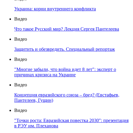
Украина: корни внутреннего конфликта
Видео
Что такое Русский мир? Лекция Сергея Пантелеева
Видео
Защитить и обезвредить. Специальный репортаж
Видео
"Многие забыли, что война идет 8 лет": эксперт о
причинах кризиса на Украине
Видео
Концепция евразийского союза – бред? (Евстафьев,
Пантелеев, Гущин)
Видео
"Точки роста: Евразийская повестка 2030": презентация
в РЭУ им. Плеханова