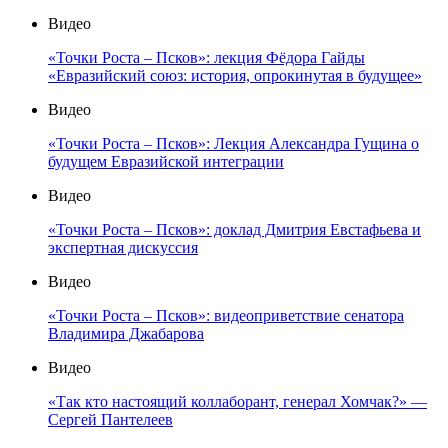
Видео
«Точки Роста – Псков»: лекция Фёдора Гайды
«Евразийский союз: история, опрокинутая в будущее»
Видео
«Точки Роста – Псков»: Лекция Александра Гущина о
будущем Евразийской интеграции
Видео
«Точки Роста – Псков»: доклад Дмитрия Евстафьева и
экспертная дискуссия
Видео
«Точки Роста – Псков»: видеоприветствие сенатора
Владимира Джабарова
Видео
«Так кто настоящий коллаборант, генерал Хомчак?» —
Сергей Пантелеев