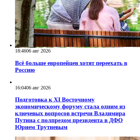
18:46
06 авг 2026
Всё больше европейцев хотят переехать в
Россию
16:04
06 авг 2026
Подготовка к XI Восточному
экономическому форуму стала одним из
ключевых вопросов встречи Владимира
Путина с полпредом президента в ДФО
Юрием Трутневым