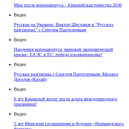
Мир после коронавируса – Евразийская повестка 2030
Видео
Русские на Украине: Виктор Шестаков в "Русских
разговорах" с Сергеем Пантелеевым
Видео
Пандемия коронавируса, мировой экономический
кризис, ЕАЭС и ЕС: победа изоляционизма?
Видео
Русские разговоры с Сергеем Пантелеевым: Михаил
Дроздов (Китай)
Видео
6 лет Крымской весне: когда ждать международного
признания?
Видео
5 лет Минским соглашениям и будущее «Нормандского
формата»