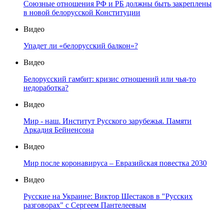
Союзные отношения РФ и РБ должны быть закреплены
в новой белорусской Конституции
Видео
Упадет ли «белорусский балкон»?
Видео
Белорусский гамбит: кризис отношений или чья-то
недоработка?
Видео
Мир - наш. Институт Русского зарубежья. Памяти
Аркадия Бейненсона
Видео
Мир после коронавируса – Евразийская повестка 2030
Видео
Русские на Украине: Виктор Шестаков в "Русских
разговорах" с Сергеем Пантелеевым