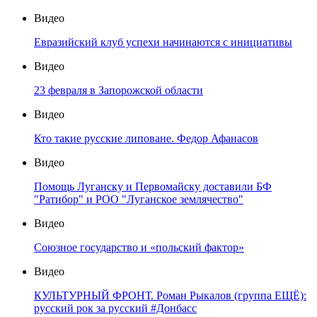
Видео
Евразийский клуб успехи начинаются с инициативы
Видео
23 февраля в Запорожской области
Видео
Кто такие русские липоване. Федор Афанасов
Видео
Помощь Луганску и Первомайску доставили БФ
"Ратибор" и РОО "Луганское землячество"
Видео
Союзное государство и «польский фактор»
Видео
КУЛЬТУРНЫЙ ФРОНТ. Роман Рыкалов (группа ЕЩЁ):
русский рок за русский #Донбасс