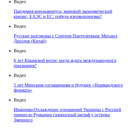
Видео
Пандемия коронавируса, мировой экономический
кризис, ЕАЭС и ЕС: победа изоляционизма?
Видео
Русские разговоры с Сергеем Пантелеевым: Михаил
Дроздов (Китай)
Видео
6 лет Крымской весне: когда ждать международного
признания?
Видео
5 лет Минским соглашениям и будущее «Нормандского
формата»
Видео
Иваненко:Охлаждение отношений Украины с Россией
принесло Румынии газоносный шельф у острова
Змеиного