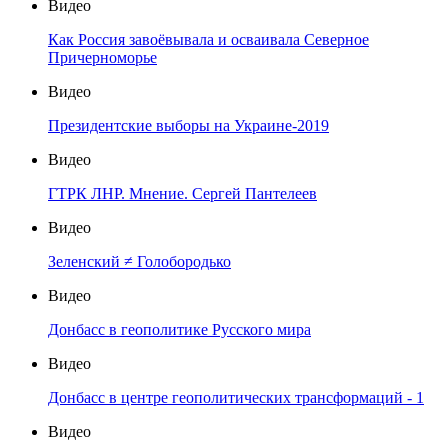
Видео
Как Россия завоёвывала и осваивала Северное
Причерноморье
Видео
Президентские выборы на Украине-2019
Видео
ГТРК ЛНР. Мнение. Сергей Пантелеев
Видео
Зеленский ≠ Голобородько
Видео
Донбасс в геополитике Русского мира
Видео
Донбасс в центре геополитических трансформаций - 1
Видео