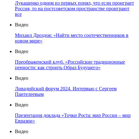
Лукашенко одним из первых понял, что если проиграет
Россия, то на постсоветском пространстве проиграют
все
Видео
Михаил Дроздов: «Найти место соотечественников в
новом мире»
Видео
Преображенский клуб. «Российские традиционные
ценности: как строить Образ Будущего»
Видео
Ливадийский форум 2024. Интервью с Сергеем
Пантелеевым
Видео
Презентация доклада «Точки Роста: мир России – мир
Евразии»
Видео