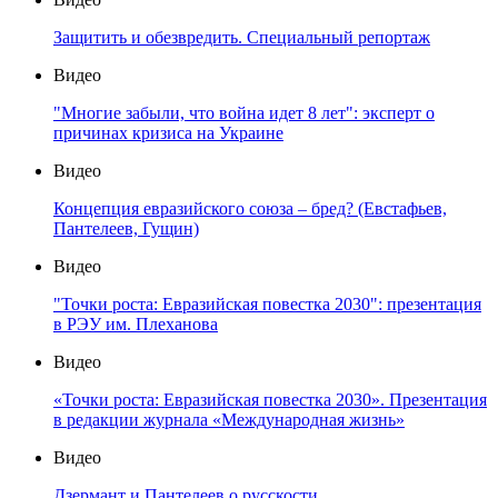
Защитить и обезвредить. Специальный репортаж
Видео
"Многие забыли, что война идет 8 лет": эксперт о
причинах кризиса на Украине
Видео
Концепция евразийского союза – бред? (Евстафьев,
Пантелеев, Гущин)
Видео
"Точки роста: Евразийская повестка 2030": презентация
в РЭУ им. Плеханова
Видео
«Точки роста: Евразийская повестка 2030». Презентация
в редакции журнала «Международная жизнь»
Видео
Дзермант и Пантелеев о русскости