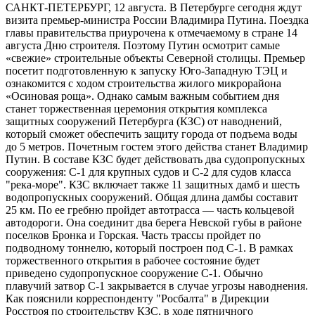
САНКТ-ПЕТЕРБУРГ, 12 августа. В Петербурге сегодня ждут
визита премьер-министра России Владимира Путина. Поездка
главы правительства приурочена к отмечаемому в стране 14
августа Дню строителя. Поэтому Путин осмотрит самые
«свежие» строительные объекты Северной столицы. Премьер
посетит подготовленную к запуску Юго-Западную ТЭЦ и
ознакомится с ходом строительства жилого микрорайона
«Осиновая роща». Однако самым важным событием дня
станет торжественная церемония открытия комплекса
защитных сооружений Петербурга (КЗС) от наводнений,
который сможет обеспечить защиту города от подъема воды
до 5 метров. Почетным гостем этого действа станет Владимир
Путин. В составе КЗС будет действовать два судопропускных
сооружения: С-1 для крупных судов и С-2 для судов класса
"река-море". КЗС включает также 11 защитных дамб и шесть
водопропускных сооружений. Общая длина дамбы составит
25 км. По ее гребню пройдет автотрасса — часть кольцевой
автодороги. Она соединит два берега Hевской губы в районе
поселков Бронка и Горская. Часть трассы пройдет по
подводному тоннелю, который построен под С-1. В рамках
торжественного открытия в рабочее состояние будет
приведено судопропускное сооружение С-1. Обычно
плавучий затвор С-1 закрывается в случае угрозы наводнения.
Как пояснили корреспонденту "Росбалта" в Дирекции
Росстроя по строительству КЗС, в ходе пятничного