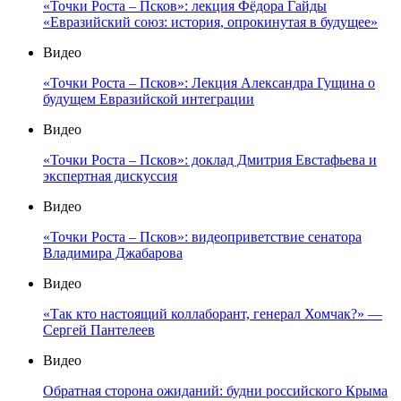
«Точки Роста – Псков»: лекция Фёдора Гайды
«Евразийский союз: история, опрокинутая в будущее»
Видео
«Точки Роста – Псков»: Лекция Александра Гущина о
будущем Евразийской интеграции
Видео
«Точки Роста – Псков»: доклад Дмитрия Евстафьева и
экспертная дискуссия
Видео
«Точки Роста – Псков»: видеоприветствие сенатора
Владимира Джабарова
Видео
«Так кто настоящий коллаборант, генерал Хомчак?» —
Сергей Пантелеев
Видео
Обратная сторона ожиданий: будни российского Крыма