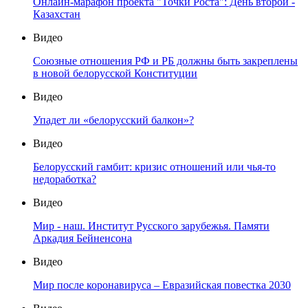
Онлайн-марафон проекта "Точки Роста": День второй -
Казахстан
Видео
Союзные отношения РФ и РБ должны быть закреплены
в новой белорусской Конституции
Видео
Упадет ли «белорусский балкон»?
Видео
Белорусский гамбит: кризис отношений или чья-то
недоработка?
Видео
Мир - наш. Институт Русского зарубежья. Памяти
Аркадия Бейненсона
Видео
Мир после коронавируса – Евразийская повестка 2030