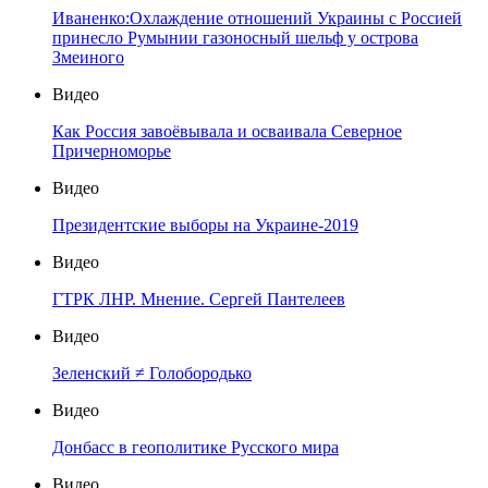
Иваненко:Охлаждение отношений Украины с Россией
принесло Румынии газоносный шельф у острова
Змеиного
Видео
Как Россия завоёвывала и осваивала Северное
Причерноморье
Видео
Президентские выборы на Украине-2019
Видео
ГТРК ЛНР. Мнение. Сергей Пантелеев
Видео
Зеленский ≠ Голобородько
Видео
Донбасс в геополитике Русского мира
Видео