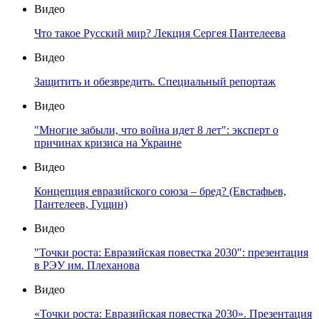
Видео
Что такое Русский мир? Лекция Сергея Пантелеева
Видео
Защитить и обезвредить. Специальный репортаж
Видео
"Многие забыли, что война идет 8 лет": эксперт о
причинах кризиса на Украине
Видео
Концепция евразийского союза – бред? (Евстафьев,
Пантелеев, Гущин)
Видео
"Точки роста: Евразийская повестка 2030": презентация
в РЭУ им. Плеханова
Видео
«Точки роста: Евразийская повестка 2030». Презентация