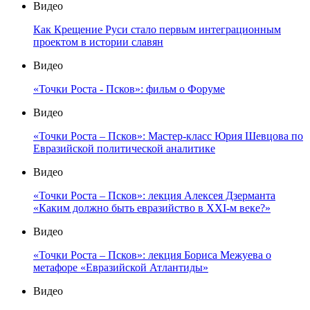
Видео
Как Крещение Руси стало первым интеграционным
проектом в истории славян
Видео
«Точки Роста - Псков»: фильм о Форуме
Видео
«Точки Роста – Псков»: Мастер-класс Юрия Шевцова по
Евразийской политической аналитике
Видео
«Точки Роста – Псков»: лекция Алексея Дзерманта
«Каким должно быть евразийство в XXI-м веке?»
Видео
«Точки Роста – Псков»: лекция Бориса Межуева о
метафоре «Евразийской Атлантиды»
Видео