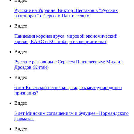
Видео
Русские на Украине: Виктор Шестаков в "Русских
разговорах" с Сергеем Пантелеевым
Видео
Пандемия коронавируса, мировой экономический
кризис, ЕАЭС и ЕС: победа изоляционизма?
Видео
Русские разговоры с Сергеем Пантелеевым: Михаил
Дроздов (Китай)
Видео
6 лет Крымской весне: когда ждать международного
признания?
Видео
5 лет Минским соглашениям и будущее «Нормандского
формата»
Видео