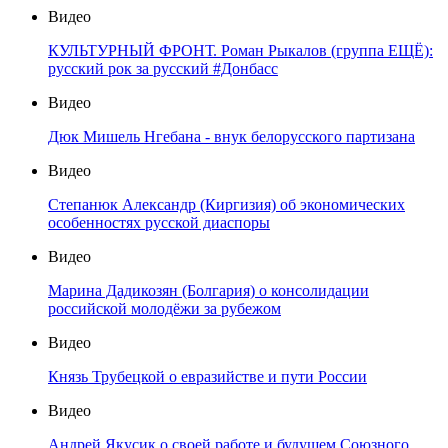
Видео
КУЛЬТУРНЫЙ ФРОНТ. Роман Рыкалов (группа ЕЩЁ):
русский рок за русский #Донбасс
Видео
Дюк Мишель Нгебана - внук белорусского партизана
Видео
Степанюк Александр (Киргизия) об экономических
особенностях русской диаспоры
Видео
Марина Дадикозян (Болгария) о консолидации
российской молодёжи за рубежом
Видео
Князь Трубецкой о евразийстве и пути России
Видео
Андрей Якусик о своей работе и будущем Союзного